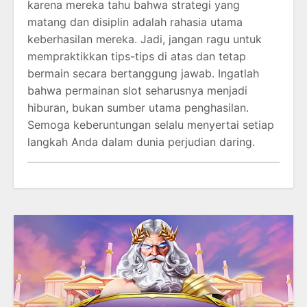
karena mereka tahu bahwa strategi yang
matang dan disiplin adalah rahasia utama
keberhasilan mereka. Jadi, jangan ragu untuk
mempraktikkan tips-tips di atas dan tetap
bermain secara bertanggung jawab. Ingatlah
bahwa permainan slot seharusnya menjadi
hiburan, bukan sumber utama penghasilan.
Semoga keberuntungan selalu menyertai setiap
langkah Anda dalam dunia perjudian daring.