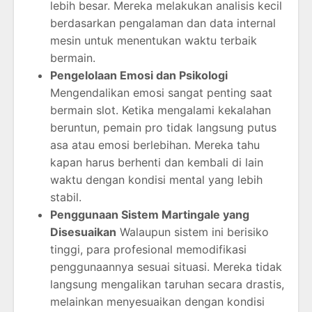
lebih besar. Mereka melakukan analisis kecil
berdasarkan pengalaman dan data internal
mesin untuk menentukan waktu terbaik
bermain.
Pengelolaan Emosi dan Psikologi
Mengendalikan emosi sangat penting saat
bermain slot. Ketika mengalami kekalahan
beruntun, pemain pro tidak langsung putus
asa atau emosi berlebihan. Mereka tahu
kapan harus berhenti dan kembali di lain
waktu dengan kondisi mental yang lebih
stabil.
Penggunaan Sistem Martingale yang
Disesuaikan
Walaupun sistem ini berisiko
tinggi, para profesional memodifikasi
penggunaannya sesuai situasi. Mereka tidak
langsung mengalikan taruhan secara drastis,
melainkan menyesuaikan dengan kondisi