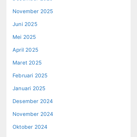
November 2025
Juni 2025
Mei 2025
April 2025
Maret 2025
Februari 2025
Januari 2025
Desember 2024
November 2024
Oktober 2024