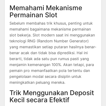
Memahami Mekanisme
Permainan Slot
Sebelum membahas trik khusus, penting untuk
memahami bagaimana mekanisme permainan
slot bekerja. Slot modern saat ini menggunakan
teknologi RNG (Random Number Generator)
yang memastikan setiap putaran hasilnya benar-
benar acak dan tidak bisa diprediksi. Hal ini
berarti, tidak ada satu pun rumus pasti yang
menjamin kemenangan 100%. Akan tetapi, para
pemain pro memanfaatkan pola tertentu dan
pengelolaan modal secara disiplin untuk
meningkatkan peluang mereka.
Trik Menggunakan Deposit
Kecil secara Efektif