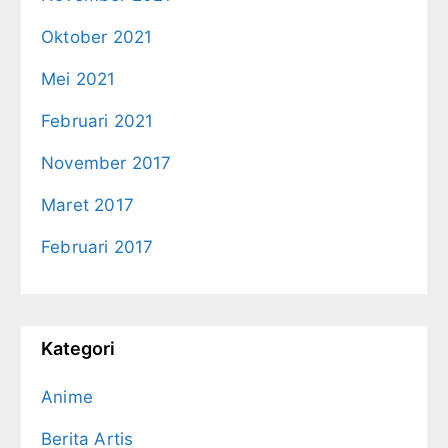
Oktober 2021
Mei 2021
Februari 2021
November 2017
Maret 2017
Februari 2017
Kategori
Anime
Berita Artis