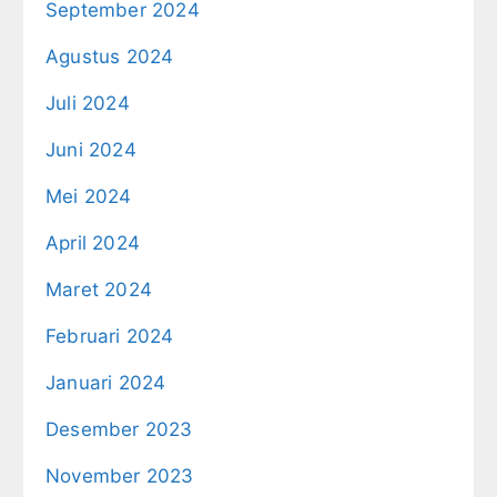
September 2024
Agustus 2024
Juli 2024
Juni 2024
Mei 2024
April 2024
Maret 2024
Februari 2024
Januari 2024
Desember 2023
November 2023