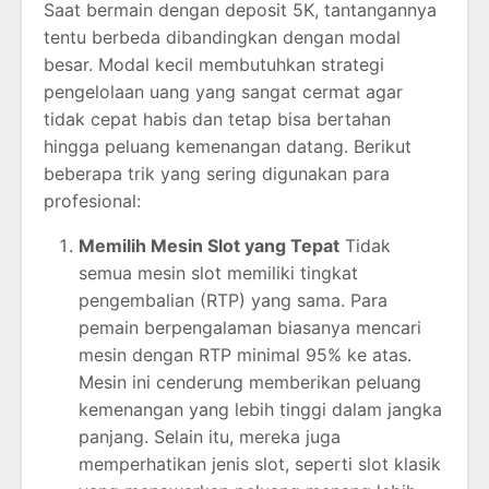
Saat bermain dengan deposit 5K, tantangannya
tentu berbeda dibandingkan dengan modal
besar. Modal kecil membutuhkan strategi
pengelolaan uang yang sangat cermat agar
tidak cepat habis dan tetap bisa bertahan
hingga peluang kemenangan datang. Berikut
beberapa trik yang sering digunakan para
profesional:
Memilih Mesin Slot yang Tepat
Tidak
semua mesin slot memiliki tingkat
pengembalian (RTP) yang sama. Para
pemain berpengalaman biasanya mencari
mesin dengan RTP minimal 95% ke atas.
Mesin ini cenderung memberikan peluang
kemenangan yang lebih tinggi dalam jangka
panjang. Selain itu, mereka juga
memperhatikan jenis slot, seperti slot klasik