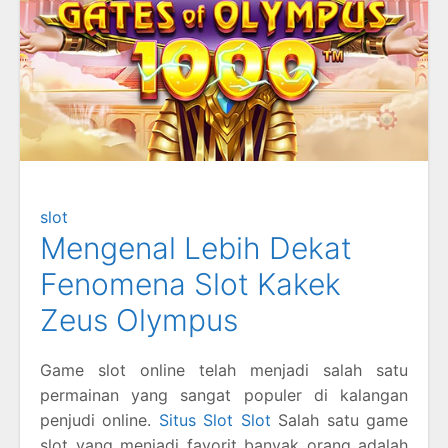
slot
Mengenal Lebih Dekat
Fenomena Slot Kakek
Zeus Olympus
Game slot online telah menjadi salah satu
permainan yang sangat populer di kalangan
penjudi online.
Situs Slot Slot
Salah satu game
slot yang menjadi favorit banyak orang adalah