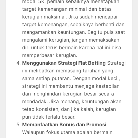
modal 5K, pemain sebaiknya menetapkan
target kemenangan minimal dan batas
kerugian maksimal. Jika sudah mencapai
target kemenangan, sebaiknya berhenti dan
mengamankan keuntungan. Begitu pula saat
mengalami kerugian, jangan memaksakan
diri untuk terus bermain karena hal ini bisa
memperbesar kerugian.
Menggunakan Strategi Flat Betting
Strategi
ini melibatkan memasang taruhan yang
sama setiap putaran. Dengan modal kecil,
strategi ini membantu menjaga kestabilan
dan menghindari kerugian besar secara
mendadak. Jika menang, keuntungan akan
tetap konsisten, dan jika kalah, kerugian
pun tidak terlalu besar.
Memanfaatkan Bonus dan Promosi
Walaupun fokus utama adalah bermain