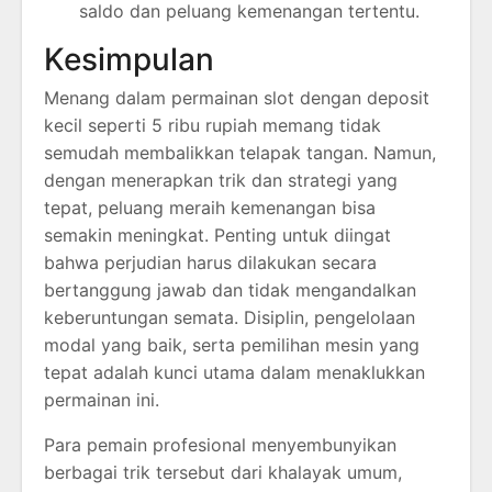
saldo dan peluang kemenangan tertentu.
Kesimpulan
Menang dalam permainan slot dengan deposit
kecil seperti 5 ribu rupiah memang tidak
semudah membalikkan telapak tangan. Namun,
dengan menerapkan trik dan strategi yang
tepat, peluang meraih kemenangan bisa
semakin meningkat. Penting untuk diingat
bahwa perjudian harus dilakukan secara
bertanggung jawab dan tidak mengandalkan
keberuntungan semata. Disiplin, pengelolaan
modal yang baik, serta pemilihan mesin yang
tepat adalah kunci utama dalam menaklukkan
permainan ini.
Para pemain profesional menyembunyikan
berbagai trik tersebut dari khalayak umum,