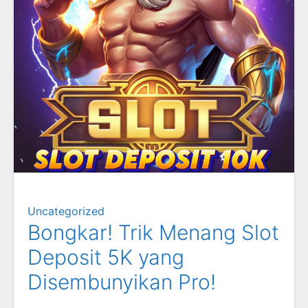
Uncategorized
Bongkar! Trik Menang Slot
Deposit 5K yang
Disembunyikan Pro!