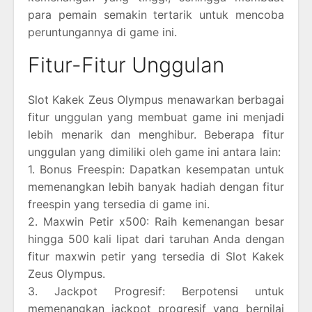
para pemain semakin tertarik untuk mencoba
peruntungannya di game ini.
Fitur-Fitur Unggulan
Slot Kakek Zeus Olympus menawarkan berbagai
fitur unggulan yang membuat game ini menjadi
lebih menarik dan menghibur. Beberapa fitur
unggulan yang dimiliki oleh game ini antara lain:
1. Bonus Freespin: Dapatkan kesempatan untuk
memenangkan lebih banyak hadiah dengan fitur
freespin yang tersedia di game ini.
2. Maxwin Petir x500: Raih kemenangan besar
hingga 500 kali lipat dari taruhan Anda dengan
fitur maxwin petir yang tersedia di Slot Kakek
Zeus Olympus.
3. Jackpot Progresif: Berpotensi untuk
memenangkan jackpot progresif yang bernilai