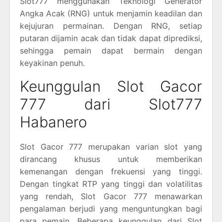
Slot777 menggunakan Teknologi Generator
Angka Acak (RNG) untuk menjamin keadilan dan
kejujuran permainan. Dengan RNG, setiap
putaran dijamin acak dan tidak dapat diprediksi,
sehingga pemain dapat bermain dengan
keyakinan penuh.
Keunggulan Slot Gacor
777 dari Slot777
Habanero
Slot Gacor 777 merupakan varian slot yang
dirancang khusus untuk memberikan
kemenangan dengan frekuensi yang tinggi.
Dengan tingkat RTP yang tinggi dan volatilitas
yang rendah, Slot Gacor 777 menawarkan
pengalaman berjudi yang menguntungkan bagi
para pemain. Beberapa keunggulan dari Slot