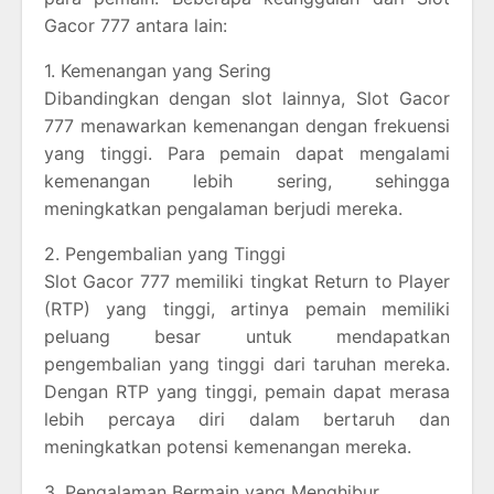
Gacor 777 antara lain:
1. Kemenangan yang Sering
Dibandingkan dengan slot lainnya, Slot Gacor
777 menawarkan kemenangan dengan frekuensi
yang tinggi. Para pemain dapat mengalami
kemenangan lebih sering, sehingga
meningkatkan pengalaman berjudi mereka.
2. Pengembalian yang Tinggi
Slot Gacor 777 memiliki tingkat Return to Player
(RTP) yang tinggi, artinya pemain memiliki
peluang besar untuk mendapatkan
pengembalian yang tinggi dari taruhan mereka.
Dengan RTP yang tinggi, pemain dapat merasa
lebih percaya diri dalam bertaruh dan
meningkatkan potensi kemenangan mereka.
3. Pengalaman Bermain yang Menghibur