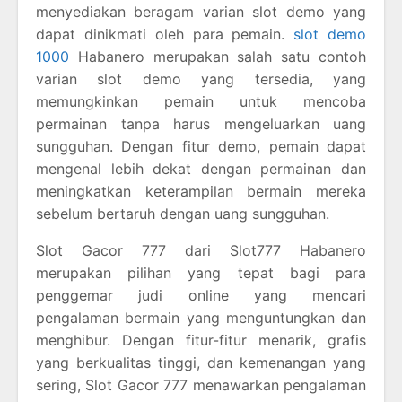
menyediakan beragam varian slot demo yang
dapat dinikmati oleh para pemain.
slot demo
1000
Habanero merupakan salah satu contoh
varian slot demo yang tersedia, yang
memungkinkan pemain untuk mencoba
permainan tanpa harus mengeluarkan uang
sungguhan. Dengan fitur demo, pemain dapat
mengenal lebih dekat dengan permainan dan
meningkatkan keterampilan bermain mereka
sebelum bertaruh dengan uang sungguhan.
Slot Gacor 777 dari Slot777 Habanero
merupakan pilihan yang tepat bagi para
penggemar judi online yang mencari
pengalaman bermain yang menguntungkan dan
menghibur. Dengan fitur-fitur menarik, grafis
yang berkualitas tinggi, dan kemenangan yang
sering, Slot Gacor 777 menawarkan pengalaman