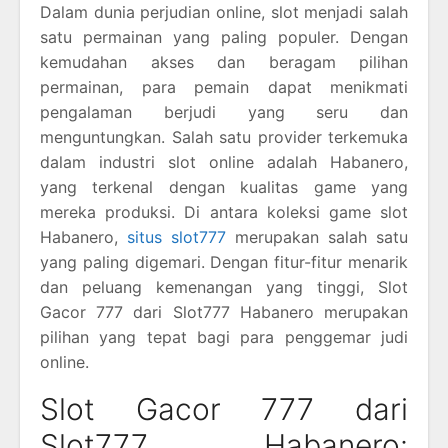
Dalam dunia perjudian online, slot menjadi salah
satu permainan yang paling populer. Dengan
kemudahan akses dan beragam pilihan
permainan, para pemain dapat menikmati
pengalaman berjudi yang seru dan
menguntungkan. Salah satu provider terkemuka
dalam industri slot online adalah Habanero,
yang terkenal dengan kualitas game yang
mereka produksi. Di antara koleksi game slot
Habanero,
situs slot777
merupakan salah satu
yang paling digemari. Dengan fitur-fitur menarik
dan peluang kemenangan yang tinggi, Slot
Gacor 777 dari Slot777 Habanero merupakan
pilihan yang tepat bagi para penggemar judi
online.
Slot Gacor 777 dari
Slot777 Habanero: