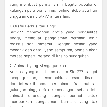
yang membuat permainan ini begitu populer di
kalangan para pemain judi online. Beberapa fitur
unggulan dari Slot777 antara lain:
1. Grafis Berkualitas Tinggi
Slot777 menawarkan grafis yang berkualitas
tinggi, membuat pengalaman bermain lebih
realistis dan immersif. Dengan desain yang
menarik dan detail yang sempurna, pemain akan
merasa seperti berada di kasino sungguhan.
2. Animasi yang Mengagumkan
Animasi yang disertakan dalam Slot777 sangat
mengagumkan, menambahkan kesan dinamis
dan interaktif pada permainan. Dari putaran
gulungan hingga efek kemenangan, setiap detil
animasi dirancang dengan cermat untuk
memberikan pengalaman bermain yang tak