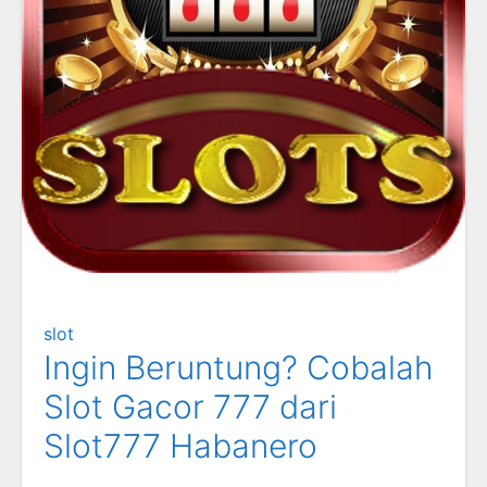
slot
Ingin Beruntung? Cobalah
Slot Gacor 777 dari
Slot777 Habanero