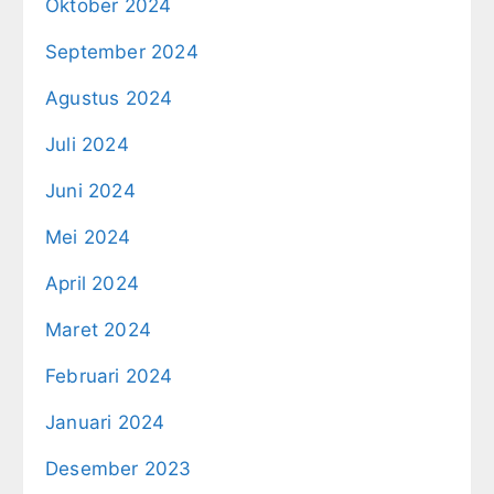
Oktober 2024
September 2024
Agustus 2024
Juli 2024
Juni 2024
Mei 2024
April 2024
Maret 2024
Februari 2024
Januari 2024
Desember 2023