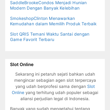
SaddleBrookeCondos Menjadi Hunian
Modern Dengan Banyak Kelebihan
SmokeshopClinton Menawarkan
Kemudahan dalam Memilih Produk Terbaik
Slot QRIS Temani Waktu Santai dengan
Game Favorit Terbaru
Slot Online
Sekarang ini petaruh sejati bahkan udah
mengincar sebagian agen slot terpercaya
yang udah berprofesi sama dengan
Slot
Online
yang terhitung udah populer sebagai
aliansi perjudian legal di Indonesia.
Banyak yang sudah mengetahui tentang