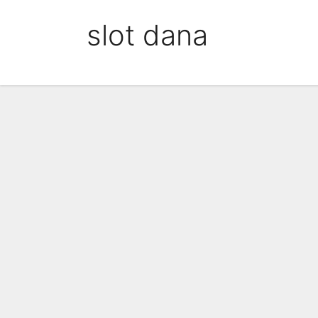
Skip
slot dana
to
content