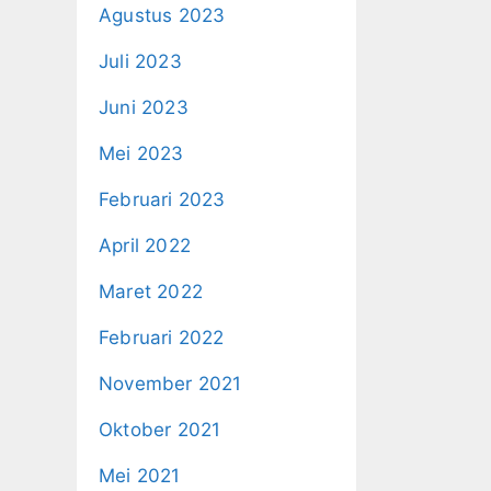
Agustus 2023
Juli 2023
Juni 2023
Mei 2023
Februari 2023
April 2022
Maret 2022
Februari 2022
November 2021
Oktober 2021
Mei 2021