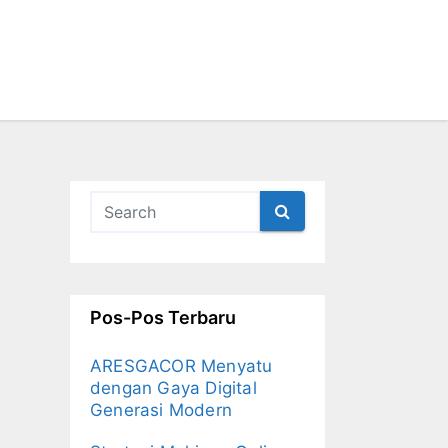
Pos-Pos Terbaru
ARESGACOR Menyatu
dengan Gaya Digital
Generasi Modern