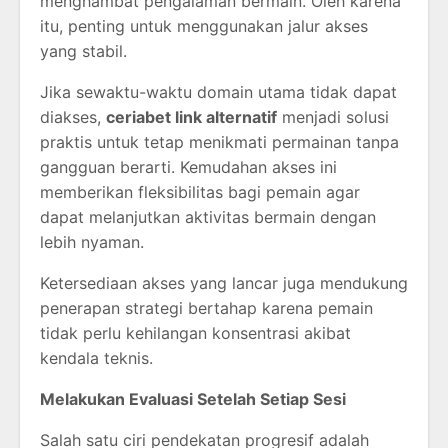
menghambat pengalaman bermain. Oleh karena
itu, penting untuk menggunakan jalur akses
yang stabil.
Jika sewaktu-waktu domain utama tidak dapat
diakses,
ceriabet link alternatif
menjadi solusi
praktis untuk tetap menikmati permainan tanpa
gangguan berarti. Kemudahan akses ini
memberikan fleksibilitas bagi pemain agar
dapat melanjutkan aktivitas bermain dengan
lebih nyaman.
Ketersediaan akses yang lancar juga mendukung
penerapan strategi bertahap karena pemain
tidak perlu kehilangan konsentrasi akibat
kendala teknis.
Melakukan Evaluasi Setelah Setiap Sesi
Salah satu ciri pendekatan progresif adalah