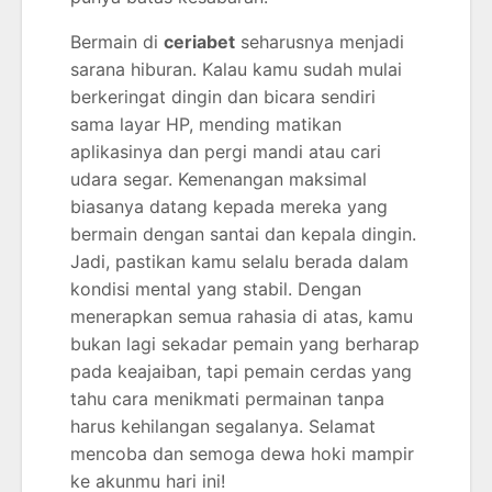
Bermain di
ceriabet
seharusnya menjadi
sarana hiburan. Kalau kamu sudah mulai
berkeringat dingin dan bicara sendiri
sama layar HP, mending matikan
aplikasinya dan pergi mandi atau cari
udara segar. Kemenangan maksimal
biasanya datang kepada mereka yang
bermain dengan santai dan kepala dingin.
Jadi, pastikan kamu selalu berada dalam
kondisi mental yang stabil. Dengan
menerapkan semua rahasia di atas, kamu
bukan lagi sekadar pemain yang berharap
pada keajaiban, tapi pemain cerdas yang
tahu cara menikmati permainan tanpa
harus kehilangan segalanya. Selamat
mencoba dan semoga dewa hoki mampir
ke akunmu hari ini!