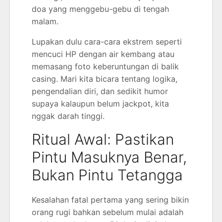
doa yang menggebu-gebu di tengah
malam.
Lupakan dulu cara-cara ekstrem seperti
mencuci HP dengan air kembang atau
memasang foto keberuntungan di balik
casing. Mari kita bicara tentang logika,
pengendalian diri, dan sedikit humor
supaya kalaupun belum jackpot, kita
nggak darah tinggi.
Ritual Awal: Pastikan
Pintu Masuknya Benar,
Bukan Pintu Tetangga
Kesalahan fatal pertama yang sering bikin
orang rugi bahkan sebelum mulai adalah