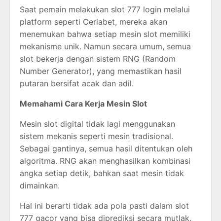
Saat pemain melakukan slot 777 login melalui
platform seperti Ceriabet, mereka akan
menemukan bahwa setiap mesin slot memiliki
mekanisme unik. Namun secara umum, semua
slot bekerja dengan sistem RNG (Random
Number Generator), yang memastikan hasil
putaran bersifat acak dan adil.
Memahami Cara Kerja Mesin Slot
Mesin slot digital tidak lagi menggunakan
sistem mekanis seperti mesin tradisional.
Sebagai gantinya, semua hasil ditentukan oleh
algoritma. RNG akan menghasilkan kombinasi
angka setiap detik, bahkan saat mesin tidak
dimainkan.
Hal ini berarti tidak ada pola pasti dalam slot
777 gacor yang bisa diprediksi secara mutlak.