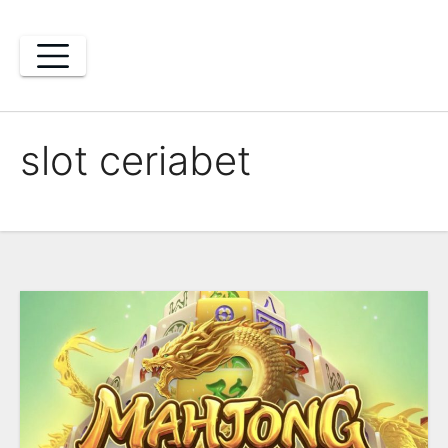
Skip
to
content
slot ceriabet