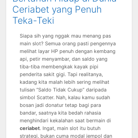
Ceriabet yang Penuh
Teka-Teki
Siapa sih yang nggak mau menang pas
main slot? Semua orang pasti pengennya
melihat layar HP penuh dengan kembang
api, petir menyambar, dan saldo yang
tiba-tiba membengkak kayak pipi
penderita sakit gigi. Tapi realitanya,
kadang kita malah lebih sering melihat
tulisan “Saldo Tidak Cukup” daripada
simbol Scatter. Nah, kalau kamu sudah
bosan jadi donatur tetap bagi para
bandar, saatnya kita bedah rahasia
menghindari kekalahan saat bermain di
ceriabet
. Ingat, main slot itu butuh
strategi, bukan cuma modal jempol dan