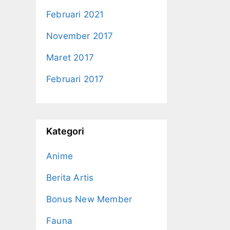
Februari 2021
November 2017
Maret 2017
Februari 2017
Kategori
Anime
Berita Artis
Bonus New Member
Fauna