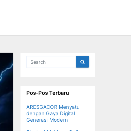
Pos-Pos Terbaru
ARESGACOR Menyatu
dengan Gaya Digital
Generasi Modern