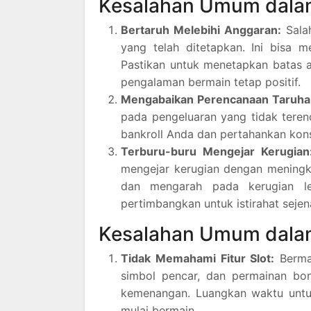
Kesalahan Umum dalam
Bertaruh Melebihi Anggaran:
Salah
yang telah ditetapkan. Ini bisa 
Pastikan untuk menetapkan batas a
pengalaman bermain tetap positif.
Mengabaikan Perencanaan Taruha
pada pengeluaran yang tidak teren
bankroll Anda dan pertahankan kons
Terburu-buru Mengejar Kerugian
mengejar kerugian dengan meningkat
dan mengarah pada kerugian leb
pertimbangkan untuk istirahat sejen
Kesalahan Umum dalam
Tidak Memahami Fitur Slot:
Bermai
simbol pencar, dan permainan bo
kemenangan. Luangkan waktu untuk 
mulai bermain.