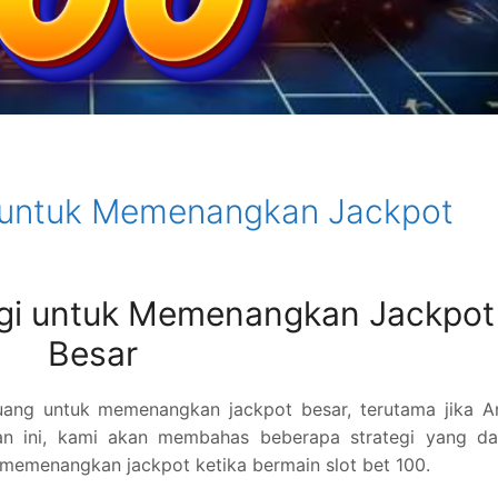
gi untuk Memenangkan Jackpot
tegi untuk Memenangkan Jackpot
Besar
uang untuk memenangkan jackpot besar, terutama jika A
ian ini, kami akan membahas beberapa strategi yang da
emenangkan jackpot ketika bermain slot bet 100.