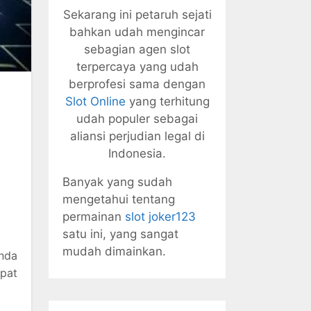
Sekarang ini petaruh sejati
bahkan udah mengincar
sebagian agen slot
terpercaya yang udah
berprofesi sama dengan
Slot Online
yang terhitung
udah populer sebagai
aliansi perjudian legal di
Indonesia.
Banyak yang sudah
mengetahui tentang
permainan
slot joker123
satu ini, yang sangat
mudah dimainkan.
nda
pat