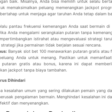
gan baik. Misalnya, Anda bisa memilih untuk selalu bert
tuk memaksimalkan peluang memenangkan jackpot progre
 bertahap untuk menjaga agar taruhan Anda tetap dalam b
lalu pantau frekuensi kemenangan Anda saat bermain di 
 Jika Anda mengalami serangkaian putaran tanpa kemenan
ertimbangkan istirahat atau mengevaluasi strategi tar
rategi jika permainan tidak berjalan sesuai rencana.
nus:
Banyak slot bet 100 menawarkan putaran gratis atau f
peluang Anda untuk menang. Pastikan untuk memanfaat
putaran gratis atau bonus, karena ini dapat memberi
an jackpot tanpa biaya tambahan.
rus Dihindari
apa kesalahan umum yang sering dilakukan pemain yang d
rusak pengalaman bermain. Menghindari kesalahan ini da
fektif dan menyenangkan.