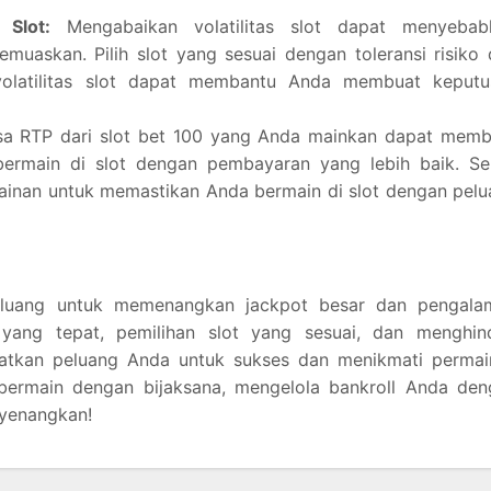
 Slot:
Mengabaikan volatilitas slot dapat menyebab
uaskan. Pilih slot yang sesuai dengan toleransi risiko
latilitas slot dapat membantu Anda membuat keputu
a RTP dari slot bet 100 yang Anda mainkan dapat memb
ermain di slot dengan pembayaran yang lebih baik. Sel
inan untuk memastikan Anda bermain di slot dengan pel
eluang untuk memenangkan jackpot besar dan pengala
yang tepat, pemilihan slot yang sesuai, dan menghind
atkan peluang Anda untuk sukses dan menikmati permai
k bermain dengan bijaksana, mengelola bankroll Anda de
nyenangkan!