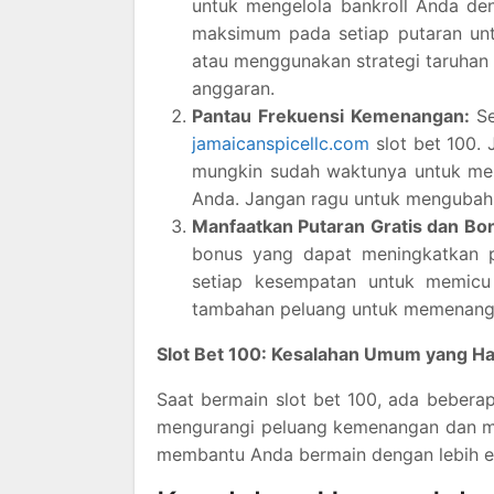
untuk mengelola bankroll Anda den
maksimum pada setiap putaran un
atau menggunakan strategi taruhan
anggaran.
Pantau Frekuensi Kemenangan:
Se
jamaicanspicellc.com
slot bet 100.
mungkin sudah waktunya untuk memp
Anda. Jangan ragu untuk mengubah st
Manfaatkan Putaran Gratis dan Bo
bonus yang dapat meningkatkan 
setiap kesempatan untuk memicu 
tambahan peluang untuk memenangk
Slot Bet 100: Kesalahan Umum yang Ha
Saat bermain slot bet 100, ada beber
mengurangi peluang kemenangan dan me
membantu Anda bermain dengan lebih e