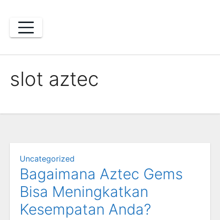
Skip
to
content
slot aztec
Uncategorized
Bagaimana Aztec Gems
Bisa Meningkatkan
Kesempatan Anda?