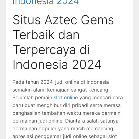
Indonesia 2024
Situs Aztec Gems
Terbaik dan
Terpercaya di
Indonesia 2024
Pada tahun 2024, judi online di Indonesia
semakin alami kemajuan sangat kencang.
Sejumlah pemain
slot online
yang mencari cara
baru buat menghibur diri pribadi serta merasa
penghasilan tambahan waktu mereka bermain
permainan judi online. Diantara salah satunya
permainan populer yang masih memancing
apresiasi penggemar judi online sebagai slot