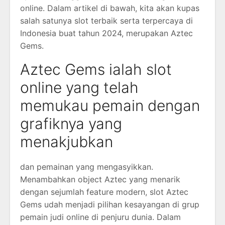
online. Dalam artikel di bawah, kita akan kupas
salah satunya slot terbaik serta terpercaya di
Indonesia buat tahun 2024, merupakan Aztec
Gems.
Aztec Gems ialah slot
online yang telah
memukau pemain dengan
grafiknya yang
menakjubkan
dan pemainan yang mengasyikkan.
Menambahkan object Aztec yang menarik
dengan sejumlah feature modern, slot Aztec
Gems udah menjadi pilihan kesayangan di grup
pemain judi online di penjuru dunia. Dalam