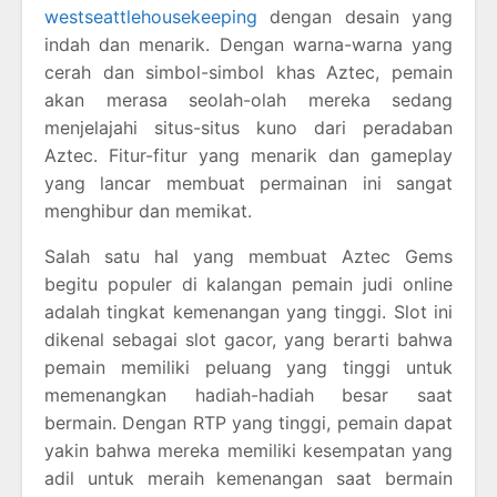
westseattlehousekeeping
dengan desain yang
indah dan menarik. Dengan warna-warna yang
cerah dan simbol-simbol khas Aztec, pemain
akan merasa seolah-olah mereka sedang
menjelajahi situs-situs kuno dari peradaban
Aztec. Fitur-fitur yang menarik dan gameplay
yang lancar membuat permainan ini sangat
menghibur dan memikat.
Salah satu hal yang membuat Aztec Gems
begitu populer di kalangan pemain judi online
adalah tingkat kemenangan yang tinggi. Slot ini
dikenal sebagai slot gacor, yang berarti bahwa
pemain memiliki peluang yang tinggi untuk
memenangkan hadiah-hadiah besar saat
bermain. Dengan RTP yang tinggi, pemain dapat
yakin bahwa mereka memiliki kesempatan yang
adil untuk meraih kemenangan saat bermain