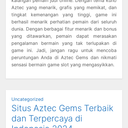
kalangan pemain judi online. Dengan tema kuno
Aztec yang menarik, grafis yang memikat, dan
tingkat kemenangan yang tinggi, game ini
berhasil menarik perhatian pemain dari seluruh
dunia. Dengan berbagai fitur menarik dan bonus
yang ditawarkan, pemain dapat merasakan
pengalaman bermain yang tak terlupakan di
game ini. Jadi, jangan ragu untuk mencoba
peruntungan Anda di Aztec Gems dan nikmati
sensasi bermain game slot yang mengasyikkan.
Uncategorized
Situs Aztec Gems Terbaik
dan Terpercaya di