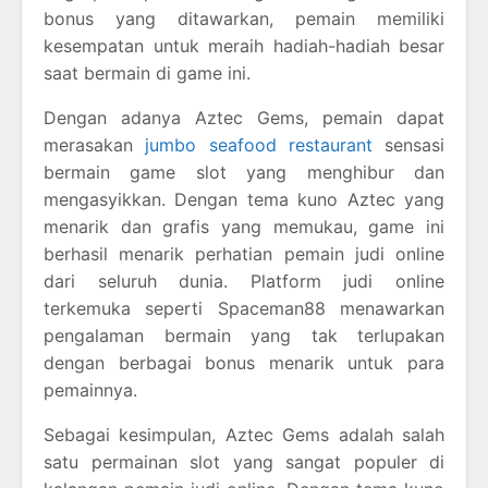
bonus yang ditawarkan, pemain memiliki
kesempatan untuk meraih hadiah-hadiah besar
saat bermain di game ini.
Dengan adanya Aztec Gems, pemain dapat
merasakan
jumbo seafood restaurant
sensasi
bermain game slot yang menghibur dan
mengasyikkan. Dengan tema kuno Aztec yang
menarik dan grafis yang memukau, game ini
berhasil menarik perhatian pemain judi online
dari seluruh dunia. Platform judi online
terkemuka seperti Spaceman88 menawarkan
pengalaman bermain yang tak terlupakan
dengan berbagai bonus menarik untuk para
pemainnya.
Sebagai kesimpulan, Aztec Gems adalah salah
satu permainan slot yang sangat populer di