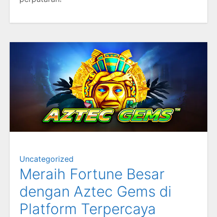
Uncategorized
Meraih Fortune Besar
dengan Aztec Gems di
Platform Terpercaya