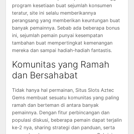
program kesetiaan buat sejumlah konsumen
teratur, site ini selalu memberikannya
perangsang yang memberikan keuntungan buat
banyak pemainnya. Sebab ada beberapa bonus
ini, sejumlah pemain punyai kesempatan
tambahan buat mempertingkat kemenangan
mereka dan sampai hadiah-hadiah fantastis.
Komunitas yang Ramah
dan Bersahabat
Tidak hanya hal permainan, Situs Slots Aztec
Gems membuat sesuatu komunitas yang paling
ramah dan berteman di antara banyak
pemainnya. Dengan fitur perbincangan dan
populasi diskusi, beberapa pemain dapat terjalin
ke-2 nya, sharing strategi dan panduan, serta