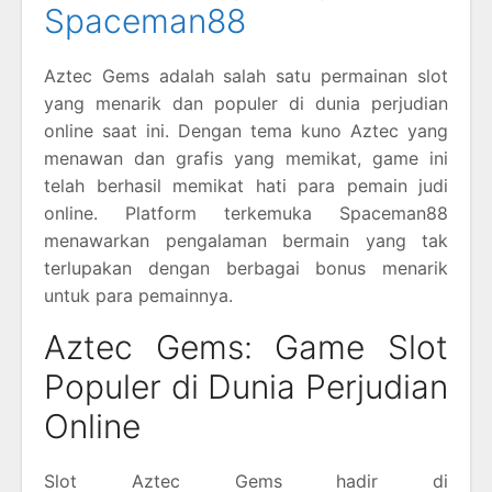
Spaceman88
Aztec Gems adalah salah satu permainan slot
yang menarik dan populer di dunia perjudian
online saat ini. Dengan tema kuno Aztec yang
menawan dan grafis yang memikat, game ini
telah berhasil memikat hati para pemain judi
online. Platform terkemuka Spaceman88
menawarkan pengalaman bermain yang tak
terlupakan dengan berbagai bonus menarik
untuk para pemainnya.
Aztec Gems: Game Slot
Populer di Dunia Perjudian
Online
Slot Aztec Gems hadir di