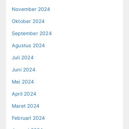
November 2024
Oktober 2024
September 2024
Agustus 2024
Juli 2024
Juni 2024
Mei 2024
April 2024
Maret 2024
Februari 2024