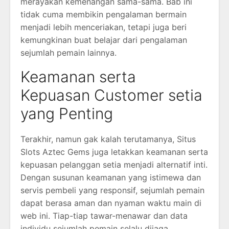
merayakan kemenangan sama-sama. Bab ini
tidak cuma membikin pengalaman bermain
menjadi lebih menceriakan, tetapi juga beri
kemungkinan buat belajar dari pengalaman
sejumlah pemain lainnya.
Keamanan serta
Kepuasan Customer setia
yang Penting
Terakhir, namun gak kalah terutamanya, Situs
Slots Aztec Gems juga letakkan keamanan serta
kepuasan pelanggan setia menjadi alternatif inti.
Dengan susunan keamanan yang istimewa dan
servis pembeli yang responsif, sejumlah pemain
dapat berasa aman dan nyaman waktu main di
web ini. Tiap-tiap tawar-menawar dan data
individu sejumlah pemain selalu dijaga