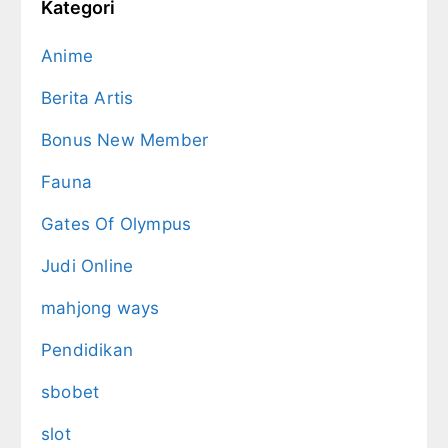
Kategori
Anime
Berita Artis
Bonus New Member
Fauna
Gates Of Olympus
Judi Online
mahjong ways
Pendidikan
sbobet
slot