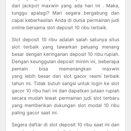
dari jackpot maxwin yang ada hari ini . Maka,
tunggu apalagi? Mari segera bergabung dan
capai keberhasilan Anda di dunia permainan judi
online bersama slot deposit 10 ribu terbaik.
Slot deposit 10 ribu adalah salah satunya situs
slot terbaik yang tawarkan peluang menang
besar dengan keringanan deposit 10 ribu rupiah.
Dengan keunggulan deposit minim ini, beberapa
pemain bisa memenangkan maxwin
yang lebih besar dari slot gacor resmi terbaik
tahun ini. Tidak butuh sangsi untuk login ke slot
gacor 10 ribu hari ini dan dapatkan jutaan rupiah
secara mudah lewat permainan judi slot terbaru
yang memberikan dukungan slot modal 10 ribu
paling gacor saat ini.
Segera daftar di slot deposit 10 ribu saat ini dan