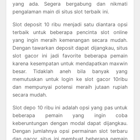
yang ada. Segera bergabung dan nikmati
pengalaman main di situs slot terbaik ini.
Slot deposit 10 ribu menjadi satu diantara opsi
terbaik untuk beberapa pencinta slot online
yang ingin meraih kemenangan secara mudah.
Dengan tawarkan deposit dapat dijangkau, situs
slot gacor ini jadi favorite beberapa pemain
karena kesempatan untuk mendapatkan maxwin
besar. Tidaklah aneh bila banyak yang
memutuskan untuk login ke slot gacor 10ribu
dan mempunyai potensi meraih jutaan rupiah
secara mudah.
Slot depo 10 ribu ini adalah opsi yang pas untuk
beberapa pemain yang ingin coba
keberuntungan dengan modal dapat dijangkau.
Dengan jumlahnya opsi permainan slot terbaru
dan gacor, situs ini membuat beberapa pemain