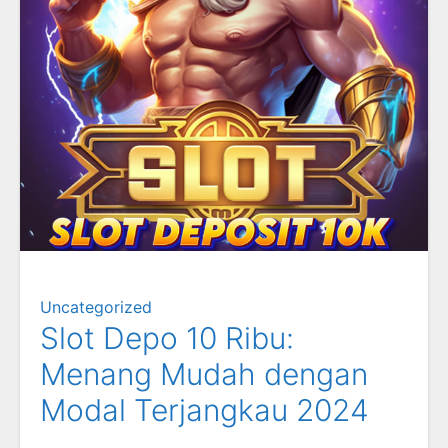
Uncategorized
Slot Depo 10 Ribu:
Menang Mudah dengan
Modal Terjangkau 2024