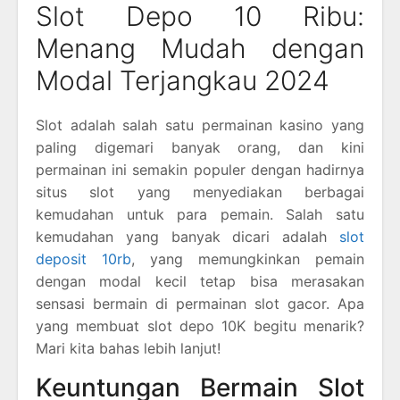
Slot Depo 10 Ribu:
Menang Mudah dengan
Modal Terjangkau 2024
Slot adalah salah satu permainan kasino yang
paling digemari banyak orang, dan kini
permainan ini semakin populer dengan hadirnya
situs slot yang menyediakan berbagai
kemudahan untuk para pemain. Salah satu
kemudahan yang banyak dicari adalah
slot
deposit 10rb
, yang memungkinkan pemain
dengan modal kecil tetap bisa merasakan
sensasi bermain di permainan slot gacor. Apa
yang membuat slot depo 10K begitu menarik?
Mari kita bahas lebih lanjut!
Keuntungan Bermain Slot