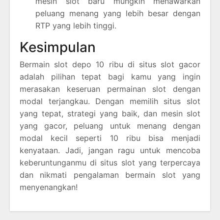
mesin slot baru mungkin menawarkan
peluang menang yang lebih besar dengan
RTP yang lebih tinggi.
Kesimpulan
Bermain slot depo 10 ribu di situs slot gacor
adalah pilihan tepat bagi kamu yang ingin
merasakan keseruan permainan slot dengan
modal terjangkau. Dengan memilih situs slot
yang tepat, strategi yang baik, dan mesin slot
yang gacor, peluang untuk menang dengan
modal kecil seperti 10 ribu bisa menjadi
kenyataan. Jadi, jangan ragu untuk mencoba
keberuntunganmu di situs slot yang terpercaya
dan nikmati pengalaman bermain slot yang
menyenangkan!