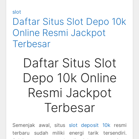
slot
Daftar Situs Slot Depo 10k
Online Resmi Jackpot
Terbesar
Daftar Situs Slot
Depo 10k Online
Resmi Jackpot
Terbesar
Semenjak awal, situs
slot deposit 10k
resmi
terbaru sudah miliki energi tarik tersendiri.