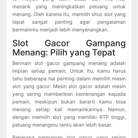
menarik yang meningkatkan peluang untuk
menang. Oleh karena itu, memilih situs slot yang
tepat sangat penting agar pengalaman
bermainmu menjadi lebih menyenangkan.
Slot Gacor Gampang
Menang: Pilih yang Tepat
Bermain slot gacor gampang menang adalah
impian setiap pemain. Untuk itu, kamu harus
tahu beberapa hal penting dalam memilih mesin
slot yang gacor. Mesin slot gacor adalah mesin
yang sering memberikan kemenangan kepada
pemain, meskipun bukan berarti kamu bisa
menang setiap kali memainkannya. Namun,
dengan memilih slot yang memiliki RTP tinggi,
peluang menangmu tentu akan lebih besar.
Beberapa permainan slot gacor yang sering