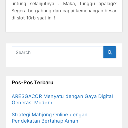
untung selanjutnya . Maka, tunggu apalagi?
Segera bergabung dan capai kemenangan besar
di slot 10rb saat ini !
Pos-Pos Terbaru
ARESGACOR Menyatu dengan Gaya Digital
Generasi Modern
Strategi Mahjong Online dengan
Pendekatan Bertahap Aman