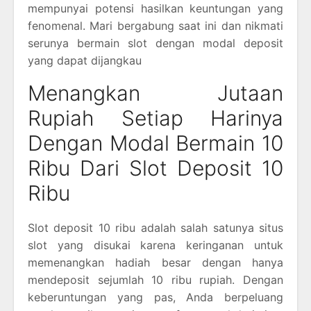
mempunyai potensi hasilkan keuntungan yang
fenomenal. Mari bergabung saat ini dan nikmati
serunya bermain slot dengan modal deposit
yang dapat dijangkau
Menangkan Jutaan
Rupiah Setiap Harinya
Dengan Modal Bermain 10
Ribu Dari Slot Deposit 10
Ribu
Slot deposit 10 ribu adalah salah satunya situs
slot yang disukai karena keringanan untuk
memenangkan hadiah besar dengan hanya
mendeposit sejumlah 10 ribu rupiah. Dengan
keberuntungan yang pas, Anda berpeluang