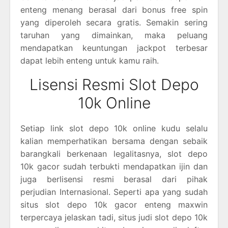
enteng menang berasal dari bonus free spin
yang diperoleh secara gratis. Semakin sering
taruhan yang dimainkan, maka peluang
mendapatkan keuntungan jackpot terbesar
dapat lebih enteng untuk kamu raih.
Lisensi Resmi Slot Depo
10k Online
Setiap link slot depo 10k online kudu selalu
kalian memperhatikan bersama dengan sebaik
barangkali berkenaan legalitasnya, slot depo
10k gacor sudah terbukti mendapatkan ijin dan
juga berlisensi resmi berasal dari pihak
perjudian Internasional. Seperti apa yang sudah
situs slot depo 10k gacor enteng maxwin
terpercaya jelaskan tadi, situs judi slot depo 10k