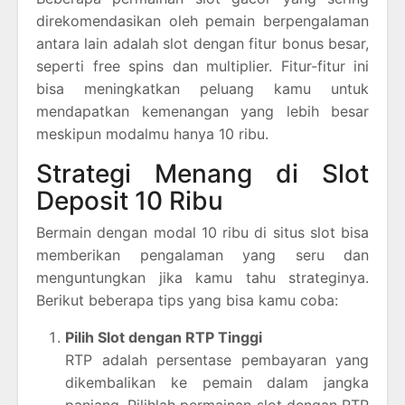
direkomendasikan oleh pemain berpengalaman
antara lain adalah slot dengan fitur bonus besar,
seperti free spins dan multiplier. Fitur-fitur ini
bisa meningkatkan peluang kamu untuk
mendapatkan kemenangan yang lebih besar
meskipun modalmu hanya 10 ribu.
Strategi Menang di Slot
Deposit 10 Ribu
Bermain dengan modal 10 ribu di situs slot bisa
memberikan pengalaman yang seru dan
menguntungkan jika kamu tahu strateginya.
Berikut beberapa tips yang bisa kamu coba:
Pilih Slot dengan RTP Tinggi
RTP adalah persentase pembayaran yang
dikembalikan ke pemain dalam jangka