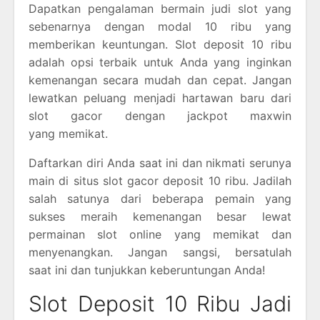
Dapatkan pengalaman bermain judi slot yang
sebenarnya dengan modal 10 ribu yang
memberikan keuntungan. Slot deposit 10 ribu
adalah opsi terbaik untuk Anda yang inginkan
kemenangan secara mudah dan cepat. Jangan
lewatkan peluang menjadi hartawan baru dari
slot gacor dengan jackpot maxwin
yang memikat.
Daftarkan diri Anda saat ini dan nikmati serunya
main di situs slot gacor deposit 10 ribu. Jadilah
salah satunya dari beberapa pemain yang
sukses meraih kemenangan besar lewat
permainan slot online yang memikat dan
menyenangkan. Jangan sangsi, bersatulah
saat ini dan tunjukkan keberuntungan Anda!
Slot Deposit 10 Ribu Jadi