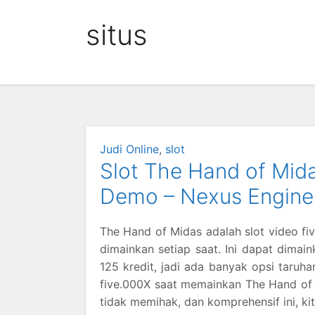
Skip
situs
to
content
Judi Online
,
slot
Slot The Hand of Mid
Demo – Nexus Engine
The Hand of Midas adalah slot video fi
dimainkan setiap saat. Ini dapat dimain
125 kredit, jadi ada banyak opsi tar
five.000X saat memainkan The Hand of
tidak memihak, dan komprehensif ini, k