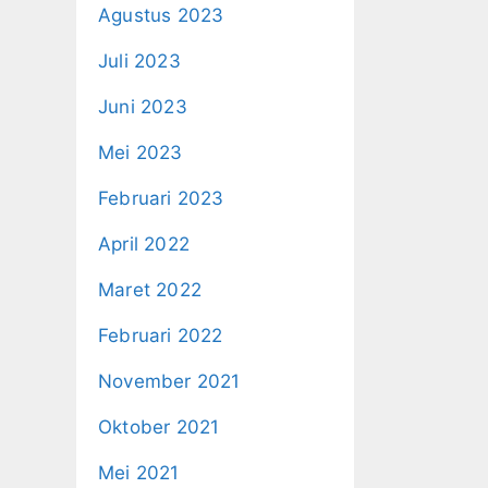
Agustus 2023
Juli 2023
Juni 2023
Mei 2023
Februari 2023
April 2022
Maret 2022
Februari 2022
November 2021
Oktober 2021
Mei 2021