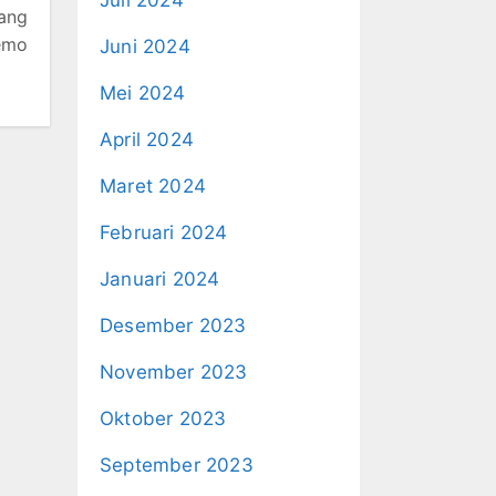
Juli 2024
ang
demo
Juni 2024
Mei 2024
April 2024
Maret 2024
Februari 2024
Januari 2024
Desember 2023
November 2023
Oktober 2023
September 2023