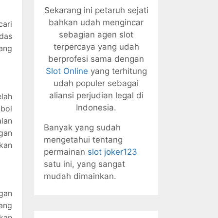
Sekarang ini petaruh sejati
bahkan udah mengincar
ari
sebagian agen slot
das
terpercaya yang udah
ang
berprofesi sama dengan
Slot Online
yang terhitung
udah populer sebagai
aliansi perjudian legal di
lah
Indonesia.
mbol
alan
Banyak yang sudah
gan
mengetahui tentang
kan
permainan
slot joker123
satu ini, yang sangat
mudah dimainkan.
gan
yang
kan