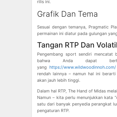
rilis ini.
Grafik Dan Tema
Sesuai dengan temanya, Pragmatic Pla
permainan ini diatur pada gulungan yan
Tangan RTP Dan Volatil
Pengembang sport sendiri mencatat bahw
bahwa Anda dapat berha
yang
https://www.wildwoodinnoh.com/
rendah lainnya – namun hal ini berart
akan jauh lebih tinggi.
Dalam hal RTP, The Hand of Midas mela
Namun – kita perlu menunjukkan kata “d
satu dari banyak penyedia perangkat 
pengaturan RTP.