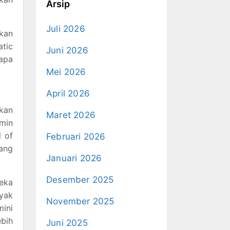
Arsip
Juli 2026
kan
atic
Juni 2026
rapa
Mei 2026
April 2026
kan
Maret 2026
min
d of
Februari 2026
ang
Januari 2026
Desember 2025
eka
yak
November 2025
ini
ebih
Juni 2025