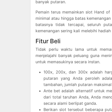
banyak putaran.
Pemain terus memainkan slot Hand of
minimal atau hingga batas kemenangan t
batasnya tidak tercapai, seluruh pu
kemenangan sering kali melebihi hadiah
Fitur Beli
Tidak perlu waktu lama untuk memas
menjelajahi banyak peluang guna meni
untuk memasukinya secara instan.
100x, 200x, dan 300x adalah harg
putaran yang Anda peroleh adal
tambahan, jumlah putaran maksimal
Ante bet adalah alternatif untuk m
dari total taruhan Anda, Anda men
secara alami berlipat ganda.
Berikan slot tersebut beberapa pu