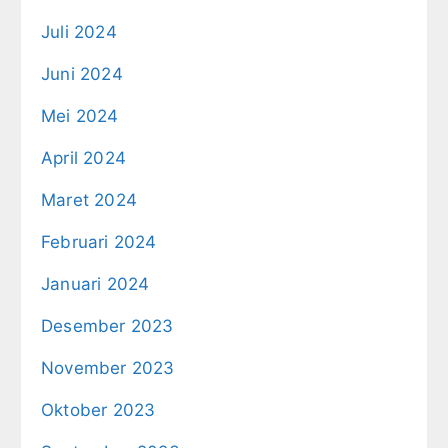
Juli 2024
Juni 2024
Mei 2024
April 2024
Maret 2024
Februari 2024
Januari 2024
Desember 2023
November 2023
Oktober 2023