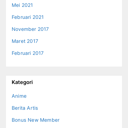
Mei 2021
Februari 2021
November 2017
Maret 2017
Februari 2017
Kategori
Anime
Berita Artis
Bonus New Member