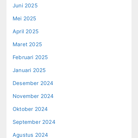
Juni 2025
Mei 2025
April 2025
Maret 2025
Februari 2025
Januari 2025
Desember 2024
November 2024
Oktober 2024
September 2024
Agustus 2024