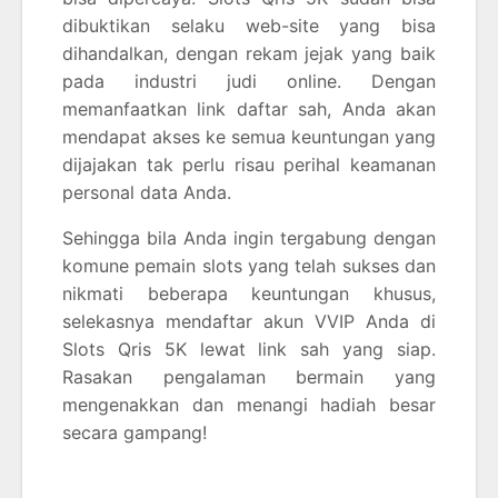
dibuktikan selaku web-site yang bisa
dihandalkan, dengan rekam jejak yang baik
pada industri judi online. Dengan
memanfaatkan link daftar sah, Anda akan
mendapat akses ke semua keuntungan yang
dijajakan tak perlu risau perihal keamanan
personal data Anda.
Sehingga bila Anda ingin tergabung dengan
komune pemain slots yang telah sukses dan
nikmati beberapa keuntungan khusus,
selekasnya mendaftar akun VVIP Anda di
Slots Qris 5K lewat link sah yang siap.
Rasakan pengalaman bermain yang
mengenakkan dan menangi hadiah besar
secara gampang!