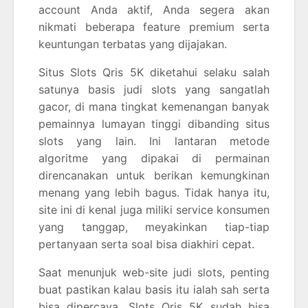
account Anda aktif, Anda segera akan
nikmati beberapa feature premium serta
keuntungan terbatas yang dijajakan.
Situs Slots Qris 5K diketahui selaku salah
satunya basis judi slots yang sangatlah
gacor, di mana tingkat kemenangan banyak
pemainnya lumayan tinggi dibanding situs
slots yang lain. Ini lantaran metode
algoritme yang dipakai di permainan
direncanakan untuk berikan kemungkinan
menang yang lebih bagus. Tidak hanya itu,
site ini di kenal juga miliki service konsumen
yang tanggap, meyakinkan tiap-tiap
pertanyaan serta soal bisa diakhiri cepat.
Saat menunjuk web-site judi slots, penting
buat pastikan kalau basis itu ialah sah serta
bisa dipercaya. Slots Qris 5K sudah bisa