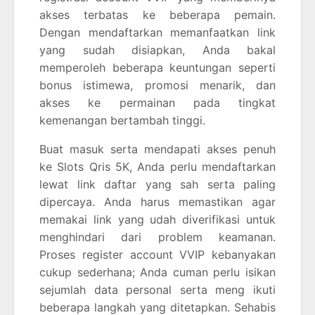
akses terbatas ke beberapa pemain.
Dengan mendaftarkan memanfaatkan link
yang sudah disiapkan, Anda bakal
memperoleh beberapa keuntungan seperti
bonus istimewa, promosi menarik, dan
akses ke permainan pada tingkat
kemenangan bertambah tinggi.
Buat masuk serta mendapati akses penuh
ke Slots Qris 5K, Anda perlu mendaftarkan
lewat link daftar yang sah serta paling
dipercaya. Anda harus memastikan agar
memakai link yang udah diverifikasi untuk
menghindari dari problem keamanan.
Proses register account VVIP kebanyakan
cukup sederhana; Anda cuman perlu isikan
sejumlah data personal serta meng ikuti
beberapa langkah yang ditetapkan. Sehabis