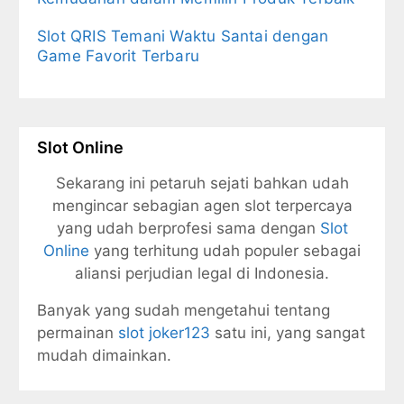
Slot QRIS Temani Waktu Santai dengan
Game Favorit Terbaru
Slot Online
Sekarang ini petaruh sejati bahkan udah
mengincar sebagian agen slot terpercaya
yang udah berprofesi sama dengan
Slot
Online
yang terhitung udah populer sebagai
aliansi perjudian legal di Indonesia.
Banyak yang sudah mengetahui tentang
permainan
slot joker123
satu ini, yang sangat
mudah dimainkan.