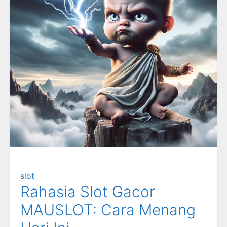
slot
Rahasia Slot Gacor
MAUSLOT: Cara Menang