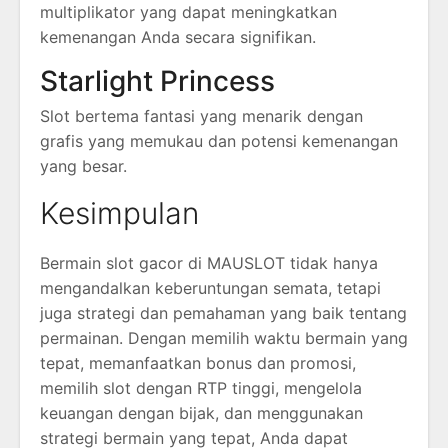
multiplikator yang dapat meningkatkan
kemenangan Anda secara signifikan.
Starlight Princess
Slot bertema fantasi yang menarik dengan
grafis yang memukau dan potensi kemenangan
yang besar.
Kesimpulan
Bermain slot gacor di MAUSLOT tidak hanya
mengandalkan keberuntungan semata, tetapi
juga strategi dan pemahaman yang baik tentang
permainan. Dengan memilih waktu bermain yang
tepat, memanfaatkan bonus dan promosi,
memilih slot dengan RTP tinggi, mengelola
keuangan dengan bijak, dan menggunakan
strategi bermain yang tepat, Anda dapat