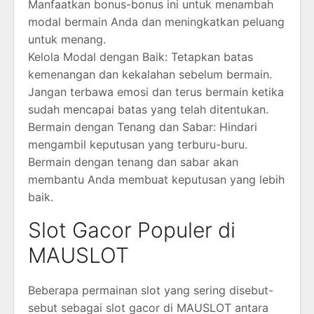
Manfaatkan bonus-bonus ini untuk menambah
modal bermain Anda dan meningkatkan peluang
untuk menang.
Kelola Modal dengan Baik: Tetapkan batas
kemenangan dan kekalahan sebelum bermain.
Jangan terbawa emosi dan terus bermain ketika
sudah mencapai batas yang telah ditentukan.
Bermain dengan Tenang dan Sabar: Hindari
mengambil keputusan yang terburu-buru.
Bermain dengan tenang dan sabar akan
membantu Anda membuat keputusan yang lebih
baik.
Slot Gacor Populer di
MAUSLOT
Beberapa permainan slot yang sering disebut-
sebut sebagai slot gacor di MAUSLOT antara