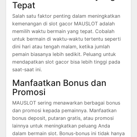
Tepat
Salah satu faktor penting dalam meningkatkan
kemenangan di slot gacor MAUSLOT adalah
memilih waktu bermain yang tepat. Cobalah
untuk bermain di waktu-waktu tertentu seperti
dini hari atau tengah malam, ketika jumlah
pemain biasanya lebih sedikit. Peluang untuk
mendapatkan slot gacor bisa lebih tinggi pada
saat-saat ini.
Manfaatkan Bonus dan
Promosi
MAUSLOT sering menawarkan berbagai bonus
dan promosi kepada pemainnya. Manfaatkan
bonus deposit, putaran gratis, atau promosi
lainnya untuk meningkatkan peluang Anda
dalam bermain slot. Bonus-bonus ini tidak hanya