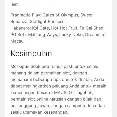
lain:
Pragmatic Play: Gates of Olympus, Sweet
Bonanza, Starlight Princess
Habanero: Koi Gate, Hot Hot Fruit, Fa Cai Shen
PG Soft: Mahjong Ways, Lucky Neko, Dreams of
Macau
Kesimpulan
Meskipun tidak ada rumus pasti untuk selalu
menang dalam permainan slot, dengan
memahami beberapa tips dan trik di atas, Anda
dapat meningkatkan peluang Anda untuk meraih
kemenangan besar di MAUSLOT. Ingatlah,
bermain slot online haruslah dengan bijak dan
bertanggung jawab. Jangan sampai terlena dan
selalu utamakan kesenangan.