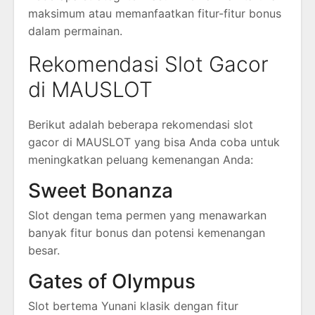
maksimum atau memanfaatkan fitur-fitur bonus
dalam permainan.
Rekomendasi Slot Gacor
di MAUSLOT
Berikut adalah beberapa rekomendasi slot
gacor di MAUSLOT yang bisa Anda coba untuk
meningkatkan peluang kemenangan Anda:
Sweet Bonanza
Slot dengan tema permen yang menawarkan
banyak fitur bonus dan potensi kemenangan
besar.
Gates of Olympus
Slot bertema Yunani klasik dengan fitur