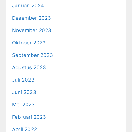
Januari 2024
Desember 2023
November 2023
Oktober 2023
September 2023
Agustus 2023
Juli 2023
Juni 2023
Mei 2023
Februari 2023
April 2022