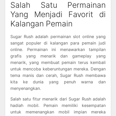
Salah Satu Permainan
Yang Menjadi Favorit di
Kalangan Pemain
Sugar Rush adalah permainan slot online yang
sangat populer di kalangan para pemain judi
online. Permainan ini menawarkan tampilan
grafis yang menarik dan gameplay yang
menarik, yang membuat pemain terus kembali
untuk mencoba keberuntungan mereka. Dengan
tema manis dan cerah, Sugar Rush membawa
kita ke dunia yang penuh warna dan
menyenangkan.
Salah satu fitur menarik dari Sugar Rush adalah
hadiah mobil. Pemain memiliki kesempatan
untuk memenangkan mobil impian mereka