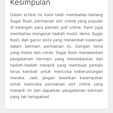
Kesimpulan
Dalam artikel ini, kami telah membahas tentang
Sugar Rush, permainan slot online yang populer
di kalangan para pemain judi online. Kami juga
membahas mengenai hadiah mobil, demo Sugar
Rush, dan gacor slots yang menambah keseruan
dalam bermain permainan ini. Dengan tema
yang manis dan cerah, Sugar Rush menawarkan
pengalaman bermain yang mendebarkan dan
hadiah-hadiah menarik yang membuat pemain
terus kembali untuk mencoba keberuntungan
mereka. Jadi, jangan lewatkan kesempatan
untuk mencoba permainan slot online yang
menarik ini dan dapatkan pengalaman bermain
yang tak terlupakan!