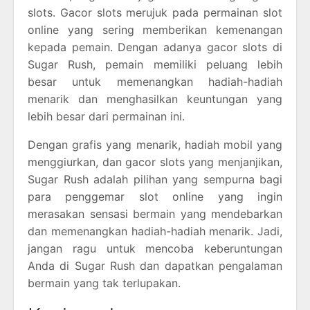
slots. Gacor slots merujuk pada permainan slot
online yang sering memberikan kemenangan
kepada pemain. Dengan adanya gacor slots di
Sugar Rush, pemain memiliki peluang lebih
besar untuk memenangkan hadiah-hadiah
menarik dan menghasilkan keuntungan yang
lebih besar dari permainan ini.
Dengan grafis yang menarik, hadiah mobil yang
menggiurkan, dan gacor slots yang menjanjikan,
Sugar Rush adalah pilihan yang sempurna bagi
para penggemar slot online yang ingin
merasakan sensasi bermain yang mendebarkan
dan memenangkan hadiah-hadiah menarik. Jadi,
jangan ragu untuk mencoba keberuntungan
Anda di Sugar Rush dan dapatkan pengalaman
bermain yang tak terlupakan.