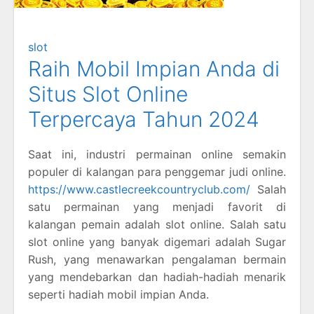
slot
Raih Mobil Impian Anda di
Situs Slot Online
Terpercaya Tahun 2024
Saat ini, industri permainan online semakin
populer di kalangan para penggemar judi online.
https://www.castlecreekcountryclub.com/
Salah
satu permainan yang menjadi favorit di
kalangan pemain adalah slot online. Salah satu
slot online yang banyak digemari adalah Sugar
Rush, yang menawarkan pengalaman bermain
yang mendebarkan dan hadiah-hadiah menarik
seperti hadiah mobil impian Anda.