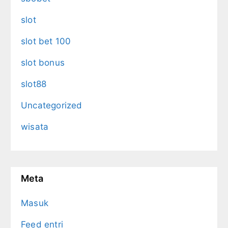
slot
slot bet 100
slot bonus
slot88
Uncategorized
wisata
Meta
Masuk
Feed entri