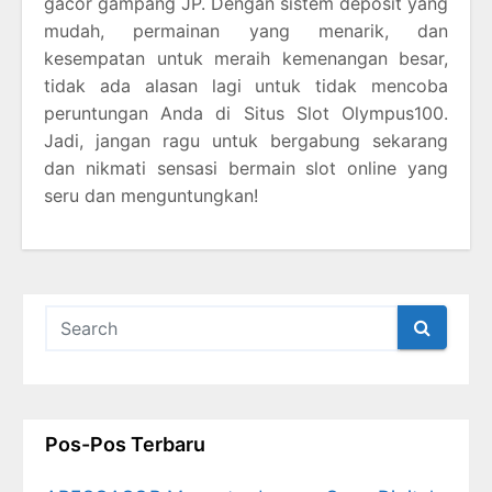
gacor gampang JP. Dengan sistem deposit yang
mudah, permainan yang menarik, dan
kesempatan untuk meraih kemenangan besar,
tidak ada alasan lagi untuk tidak mencoba
peruntungan Anda di Situs Slot Olympus100.
Jadi, jangan ragu untuk bergabung sekarang
dan nikmati sensasi bermain slot online yang
seru dan menguntungkan!
Pos-Pos Terbaru