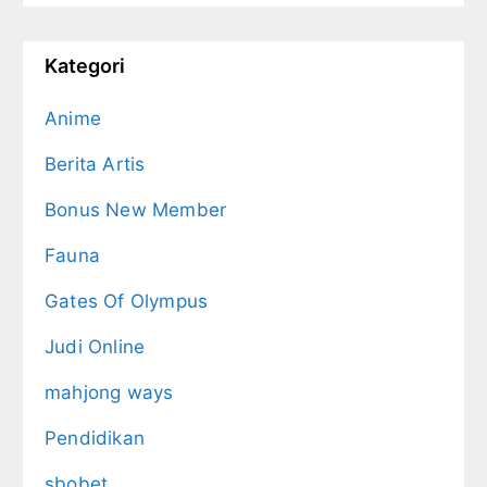
Kategori
Anime
Berita Artis
Bonus New Member
Fauna
Gates Of Olympus
Judi Online
mahjong ways
Pendidikan
sbobet