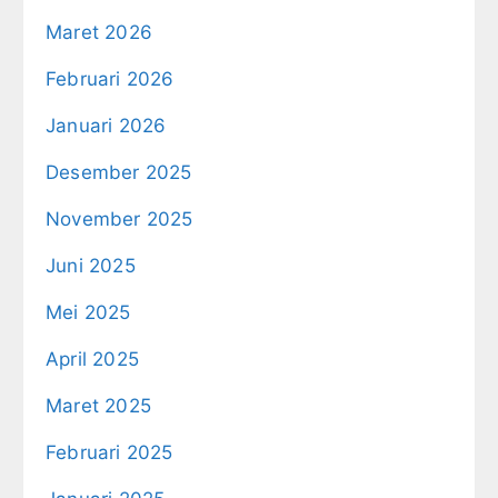
Maret 2026
Februari 2026
Januari 2026
Desember 2025
November 2025
Juni 2025
Mei 2025
April 2025
Maret 2025
Februari 2025