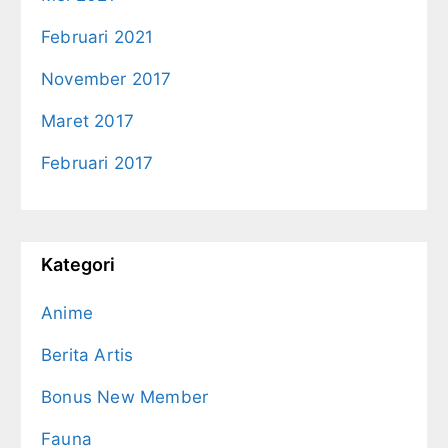
Februari 2021
November 2017
Maret 2017
Februari 2017
Kategori
Anime
Berita Artis
Bonus New Member
Fauna