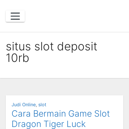
Skip
to
content
situs slot deposit
10rb
Judi Online
,
slot
Cara Bermain Game Slot
Dragon Tiger Luck