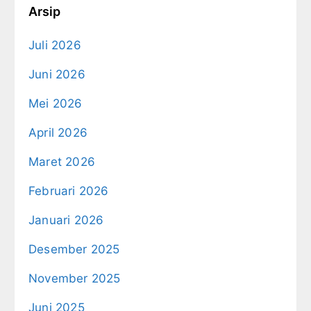
Arsip
Juli 2026
Juni 2026
Mei 2026
April 2026
Maret 2026
Februari 2026
Januari 2026
Desember 2025
November 2025
Juni 2025