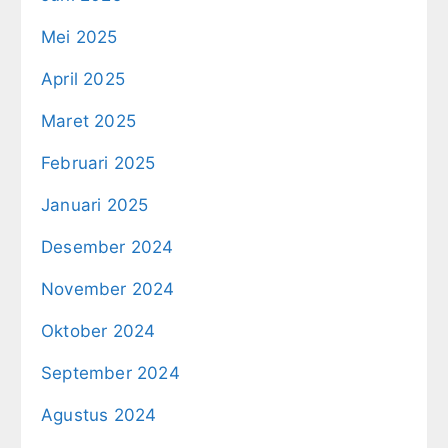
Mei 2025
April 2025
Maret 2025
Februari 2025
Januari 2025
Desember 2024
November 2024
Oktober 2024
September 2024
Agustus 2024