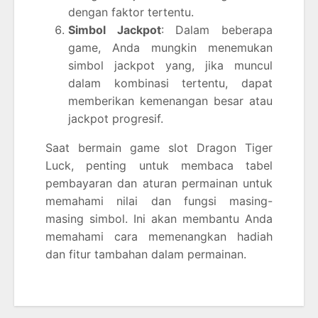
dengan faktor tertentu.
Simbol Jackpot
: Dalam beberapa
game, Anda mungkin menemukan
simbol jackpot yang, jika muncul
dalam kombinasi tertentu, dapat
memberikan kemenangan besar atau
jackpot progresif.
Saat bermain game slot Dragon Tiger
Luck, penting untuk membaca tabel
pembayaran dan aturan permainan untuk
memahami nilai dan fungsi masing-
masing simbol. Ini akan membantu Anda
memahami cara memenangkan hadiah
dan fitur tambahan dalam permainan.