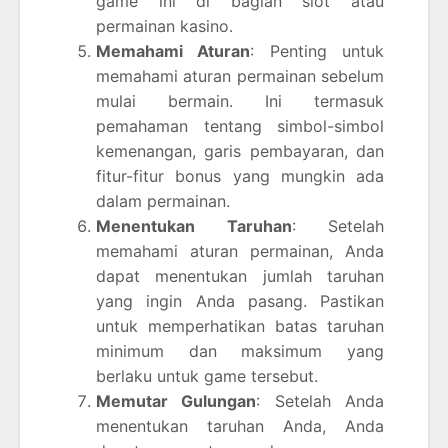
game ini di bagian slot atau
permainan kasino.
Memahami Aturan
: Penting untuk
memahami aturan permainan sebelum
mulai bermain. Ini termasuk
pemahaman tentang simbol-simbol
kemenangan, garis pembayaran, dan
fitur-fitur bonus yang mungkin ada
dalam permainan.
Menentukan Taruhan
: Setelah
memahami aturan permainan, Anda
dapat menentukan jumlah taruhan
yang ingin Anda pasang. Pastikan
untuk memperhatikan batas taruhan
minimum dan maksimum yang
berlaku untuk game tersebut.
Memutar Gulungan
: Setelah Anda
menentukan taruhan Anda, Anda