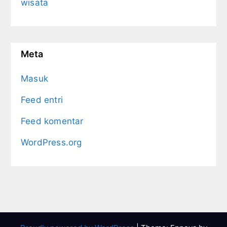
wisata
Meta
Masuk
Feed entri
Feed komentar
WordPress.org