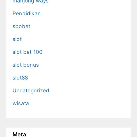
mahjong ways
Pendidikan
sbobet
slot
slot bet 100
slot bonus
slot88
Uncategorized
wisata
Meta