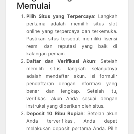
Memulai
Pilih Situs yang Terpercaya
: Langkah
pertama adalah memilih situs slot
online yang terpercaya dan terkemuka.
Pastikan situs tersebut memiliki lisensi
resmi dan reputasi yang baik di
kalangan pemain.
Daftar dan Verifikasi Akun
: Setelah
memilih situs, langkah selanjutnya
adalah mendaftar akun. Isi formulir
pendaftaran dengan informasi yang
benar dan lengkap. Setelah itu,
verifikasi akun Anda sesuai dengan
instruksi yang diberikan oleh situs.
Deposit 10 Ribu Rupiah
: Setelah akun
Anda terverifikasi, Anda dapat
melakukan deposit pertama Anda. Pilih