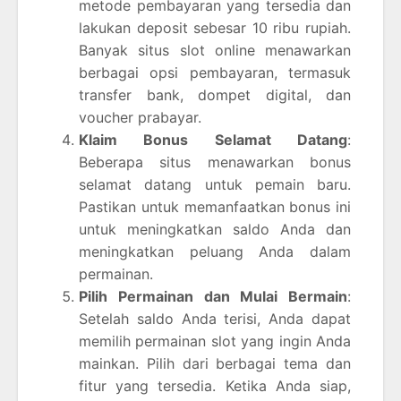
metode pembayaran yang tersedia dan
lakukan deposit sebesar 10 ribu rupiah.
Banyak situs slot online menawarkan
berbagai opsi pembayaran, termasuk
transfer bank, dompet digital, dan
voucher prabayar.
Klaim Bonus Selamat Datang
:
Beberapa situs menawarkan bonus
selamat datang untuk pemain baru.
Pastikan untuk memanfaatkan bonus ini
untuk meningkatkan saldo Anda dan
meningkatkan peluang Anda dalam
permainan.
Pilih Permainan dan Mulai Bermain
:
Setelah saldo Anda terisi, Anda dapat
memilih permainan slot yang ingin Anda
mainkan. Pilih dari berbagai tema dan
fitur yang tersedia. Ketika Anda siap,