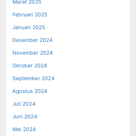
Maret 2025
Februari 2025
Januari 2025
Desember 2024
November 2024
Oktober 2024
September 2024
Agustus 2024
Juli 2024
Juni 2024
Mei 2024