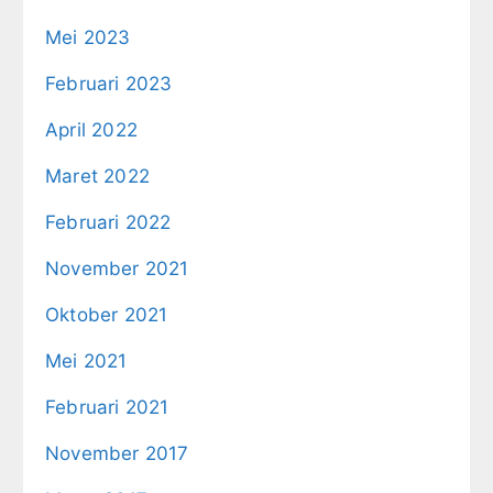
Mei 2023
Februari 2023
April 2022
Maret 2022
Februari 2022
November 2021
Oktober 2021
Mei 2021
Februari 2021
November 2017