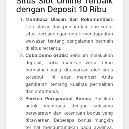
Situs Slot Online Terbaik
dengan Deposit 10 Ribu
Membaca Ulasan dan Rekomendasi
:
Cari ulasan dari pemain lain dan situs-
situs perbandingan untuk mendapatkan
wawasan tentang pengalaman bermain
di situs tertentu.
Coba Demo Gratis
: Sebelum melakukan
deposit, coba mainkan versi demo
permainan yang ditawarkan oleh situs
tersebut. Ini akan memberi Anda
gambaran tentang kualitas permainan
dan antarmuka.
Periksa Persyaratan Bonus
: Pastikan
untuk membaca dengan seksama
persyaratan dan ketentuan bonus yang
ditawarkan. Beberapa bonus mungkin
terlihat menguntungkan pada awalnya,