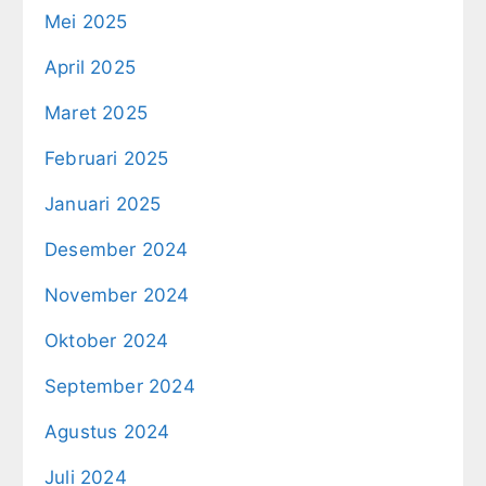
Mei 2025
April 2025
Maret 2025
Februari 2025
Januari 2025
Desember 2024
November 2024
Oktober 2024
September 2024
Agustus 2024
Juli 2024