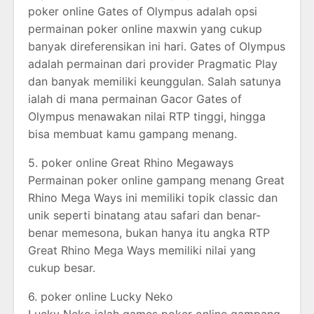
poker online Gates of Olympus adalah opsi
permainan poker online maxwin yang cukup
banyak direferensikan ini hari. Gates of Olympus
adalah permainan dari provider Pragmatic Play
dan banyak memiliki keunggulan. Salah satunya
ialah di mana permainan Gacor Gates of
Olympus menawakan nilai RTP tinggi, hingga
bisa membuat kamu gampang menang.
5. poker online Great Rhino Megaways
Permainan poker online gampang menang Great
Rhino Mega Ways ini memiliki topik classic dan
unik seperti binatang atau safari dan benar-
benar memesona, bukan hanya itu angka RTP
Great Rhino Mega Ways memiliki nilai yang
cukup besar.
6. poker online Lucky Neko