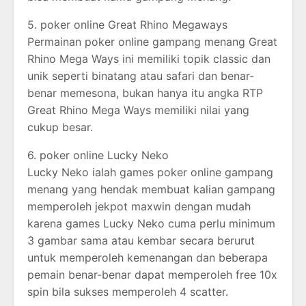
5. poker online Great Rhino Megaways
Permainan poker online gampang menang Great
Rhino Mega Ways ini memiliki topik classic dan
unik seperti binatang atau safari dan benar-
benar memesona, bukan hanya itu angka RTP
Great Rhino Mega Ways memiliki nilai yang
cukup besar.
6. poker online Lucky Neko
Lucky Neko ialah games poker online gampang
menang yang hendak membuat kalian gampang
memperoleh jekpot maxwin dengan mudah
karena games Lucky Neko cuma perlu minimum
3 gambar sama atau kembar secara berurut
untuk memperoleh kemenangan dan beberapa
pemain benar-benar dapat memperoleh free 10x
spin bila sukses memperoleh 4 scatter.