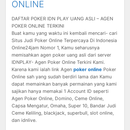
ONLINE
DAFTAR POKER IDN PLAY UANG ASLI – AGEN
POKER ONLINE TERKINI
Buat kamu yang waktu ini kembali mencari- cari
Situs Judi Poker Online Terpercaya Di Indonesia
Online24jam Nomor 1, Kamu seharusnya
memisahkan agen poker uang asli dari server
IDNPLAY- Agen Poker Online Terkini Kami.
Karena kami ialah link Agen
poker online
Poker
Online sah yang sudah berdiri lama dan Kamu
dapat memainkan banyak permainan yang kami
sajikan hanya memakai 1 Account ID seperti
Agen Poker Online, Domino, Ceme Online,
Capsa Mengatur, Omaha, Super 10, Bandar Judi
Ceme Keliling, blackjack, superbull, slot online,
dan idnlive.