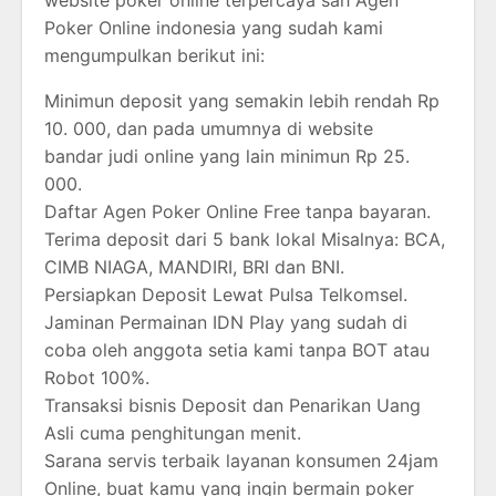
website poker online terpercaya sah Agen
Poker Online indonesia yang sudah kami
mengumpulkan berikut ini:
Minimun deposit yang semakin lebih rendah Rp
10. 000, dan pada umumnya di website
bandar judi online yang lain minimun Rp 25.
000.
Daftar Agen Poker Online Free tanpa bayaran.
Terima deposit dari 5 bank lokal Misalnya: BCA,
CIMB NIAGA, MANDIRI, BRI dan BNI.
Persiapkan Deposit Lewat Pulsa Telkomsel.
Jaminan Permainan IDN Play yang sudah di
coba oleh anggota setia kami tanpa BOT atau
Robot 100%.
Transaksi bisnis Deposit dan Penarikan Uang
Asli cuma penghitungan menit.
Sarana servis terbaik layanan konsumen 24jam
Online, buat kamu yang ingin bermain poker