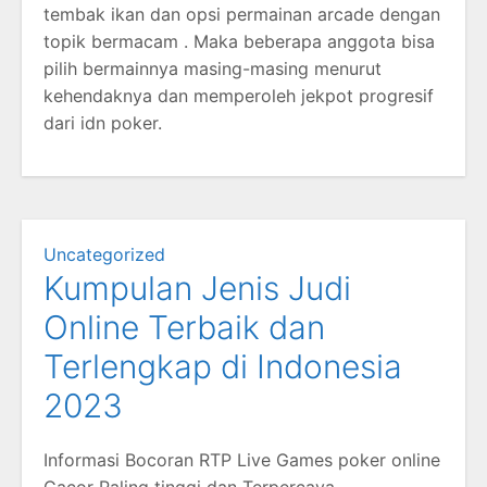
tembak ikan dan opsi permainan arcade dengan
topik bermacam . Maka beberapa anggota bisa
pilih bermainnya masing-masing menurut
kehendaknya dan memperoleh jekpot progresif
dari idn poker.
Uncategorized
Kumpulan Jenis Judi
Online Terbaik dan
Terlengkap di Indonesia
2023
Informasi Bocoran RTP Live Games poker online