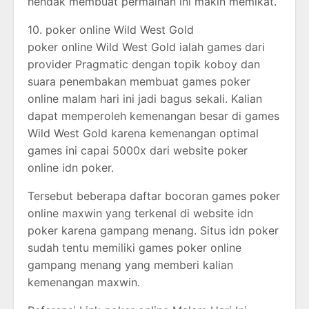
hendak membuat permainan ini makin memikat.
10. poker online Wild West Gold
poker online Wild West Gold ialah games dari
provider Pragmatic dengan topik koboy dan
suara penembakan membuat games poker
online malam hari ini jadi bagus sekali. Kalian
dapat memperoleh kemenangan besar di games
Wild West Gold karena kemenangan optimal
games ini capai 5000x dari website poker
online idn poker.
Tersebut beberapa daftar bocoran games poker
online maxwin yang terkenal di website idn
poker karena gampang menang. Situs idn poker
sudah tentu memiliki games poker online
gampang menang yang memberi kalian
kemenangan maxwin.