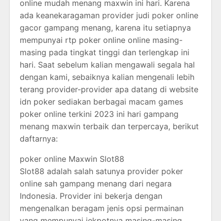
online mudah menang maxwin ini hari. Karena
ada keanekaragaman provider judi poker online
gacor gampang menang, karena itu setiapnya
mempunyai rtp poker online online masing-
masing pada tingkat tinggi dan terlengkap ini
hari. Saat sebelum kalian mengawali segala hal
dengan kami, sebaiknya kalian mengenali lebih
terang provider-provider apa datang di website
idn poker sediakan berbagai macam games
poker online terkini 2023 ini hari gampang
menang maxwin terbaik dan terpercaya, berikut
daftarnya:
poker online Maxwin Slot88
Slot88 adalah salah satunya provider poker
online sah gampang menang dari negara
Indonesia. Provider ini bekerja dengan
mengenalkan beragam jenis opsi permainan
yang mempunyai jekpotnya masing-masing