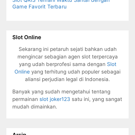
Slot QRIS Temani Waktu Santai dengan
Game Favorit Terbaru
Slot Online
Sekarang ini petaruh sejati bahkan udah
mengincar sebagian agen slot terpercaya
yang udah berprofesi sama dengan
Slot
Online
yang terhitung udah populer sebagai
aliansi perjudian legal di Indonesia.
Banyak yang sudah mengetahui tentang
permainan
slot joker123
satu ini, yang sangat
mudah dimainkan.
Arsip