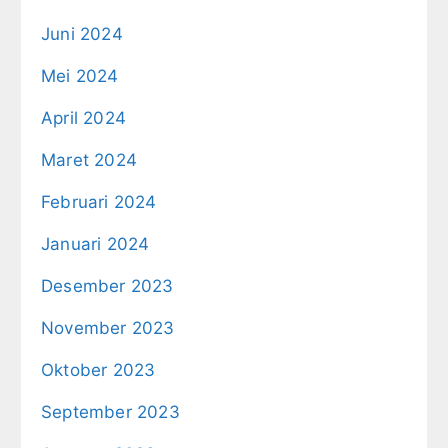
Juni 2024
Mei 2024
April 2024
Maret 2024
Februari 2024
Januari 2024
Desember 2023
November 2023
Oktober 2023
September 2023