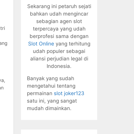
Sekarang ini petaruh sejati
bahkan udah mengincar
sebagian agen slot
tri
terpercaya yang udah
i
berprofesi sama dengan
yang
Slot Online
yang terhitung
udah populer sebagai
aliansi perjudian legal di
Indonesia.
Banyak yang sudah
ya,
mengetahui tentang
an
permainan
slot joker123
satu ini, yang sangat
mudah dimainkan.