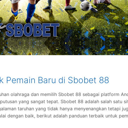
k Pemain Baru di Sbobet 88
uhan olahraga dan memilih Sbobet 88 sebagai platform An
utusan yang sangat tepat. Sbobet 88 adalah salah satu si
galaman taruhan yang tidak hanya menyenangkan tetapi ju
i dengan baik, berikut adalah panduan terbaik untuk pem