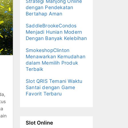
Strategi Mahjong Online
dengan Pendekatan
Bertahap Aman
SaddleBrookeCondos
Menjadi Hunian Modern
Dengan Banyak Kelebihan
SmokeshopClinton
Menawarkan Kemudahan
dalam Memilih Produk
Terbaik
Slot QRIS Temani Waktu
Santai dengan Game
Favorit Terbaru
da,
tus
ga
ain
Slot Online