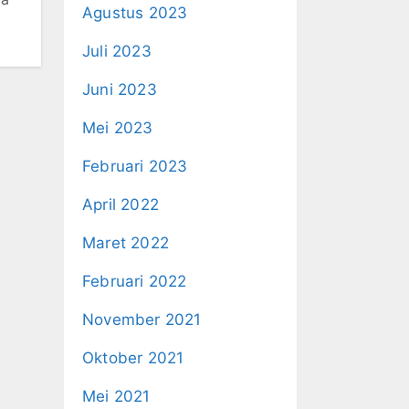
Agustus 2023
Juli 2023
Juni 2023
Mei 2023
Februari 2023
April 2022
Maret 2022
Februari 2022
November 2021
Oktober 2021
Mei 2021