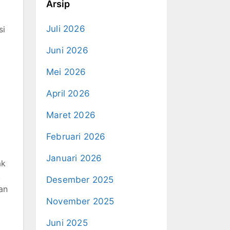
Arsip
Juli 2026
si
Juni 2026
Mei 2026
April 2026
Maret 2026
Februari 2026
Januari 2026
ak
.
Desember 2025
an
November 2025
Juni 2025