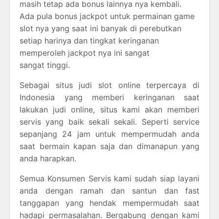
masih tetap ada bonus lainnya nya kembali.
Ada pula bonus jackpot untuk permainan game
slot nya yang saat ini banyak di perebutkan
setiap harinya dan tingkat keringanan
memperoleh jackpot nya ini sangat
sangat tinggi.
Sebagai situs judi slot online terpercaya di
Indonesia yang memberi keringanan saat
lakukan judi online, situs kami akan memberi
servis yang baik sekali sekali. Seperti service
sepanjang 24 jam untuk mempermudah anda
saat bermain kapan saja dan dimanapun yang
anda harapkan.
Semua Konsumen Servis kami sudah siap layani
anda dengan ramah dan santun dan fast
tanggapan yang hendak mempermudah saat
hadapi permasalahan. Bergabung dengan kami