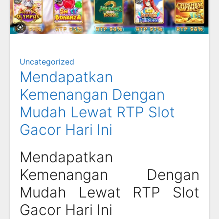
Uncategorized
Mendapatkan
Kemenangan Dengan
Mudah Lewat RTP Slot
Gacor Hari Ini
Mendapatkan
Kemenangan Dengan
Mudah Lewat RTP Slot
Gacor Hari Ini