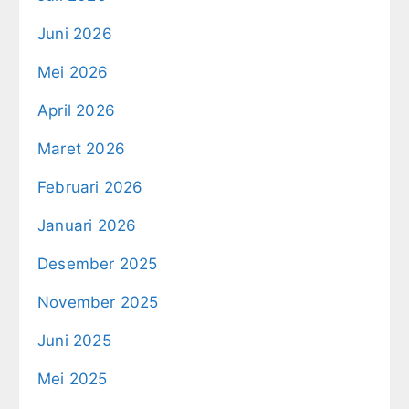
Juni 2026
Mei 2026
April 2026
Maret 2026
Februari 2026
Januari 2026
Desember 2025
November 2025
Juni 2025
Mei 2025