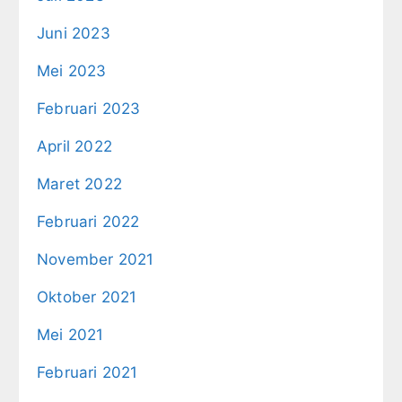
Juni 2023
Mei 2023
Februari 2023
April 2022
Maret 2022
Februari 2022
November 2021
Oktober 2021
Mei 2021
Februari 2021