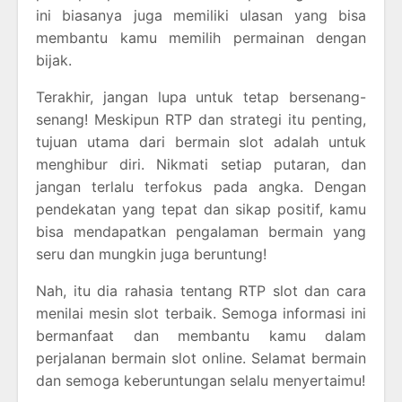
ini biasanya juga memiliki ulasan yang bisa
membantu kamu memilih permainan dengan
bijak.
Terakhir, jangan lupa untuk tetap bersenang-
senang! Meskipun RTP dan strategi itu penting,
tujuan utama dari bermain slot adalah untuk
menghibur diri. Nikmati setiap putaran, dan
jangan terlalu terfokus pada angka. Dengan
pendekatan yang tepat dan sikap positif, kamu
bisa mendapatkan pengalaman bermain yang
seru dan mungkin juga beruntung!
Nah, itu dia rahasia tentang RTP slot dan cara
menilai mesin slot terbaik. Semoga informasi ini
bermanfaat dan membantu kamu dalam
perjalanan bermain slot online. Selamat bermain
dan semoga keberuntungan selalu menyertaimu!