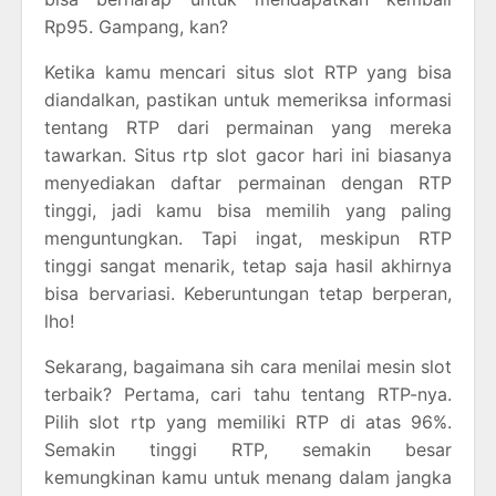
Rp95. Gampang, kan?
Ketika kamu mencari situs slot RTP yang bisa
diandalkan, pastikan untuk memeriksa informasi
tentang RTP dari permainan yang mereka
tawarkan. Situs rtp slot gacor hari ini biasanya
menyediakan daftar permainan dengan RTP
tinggi, jadi kamu bisa memilih yang paling
menguntungkan. Tapi ingat, meskipun RTP
tinggi sangat menarik, tetap saja hasil akhirnya
bisa bervariasi. Keberuntungan tetap berperan,
lho!
Sekarang, bagaimana sih cara menilai mesin slot
terbaik? Pertama, cari tahu tentang RTP-nya.
Pilih slot rtp yang memiliki RTP di atas 96%.
Semakin tinggi RTP, semakin besar
kemungkinan kamu untuk menang dalam jangka