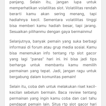
panjang. Selain itu, jangan lupa untuk
memperhatikan volatilitas slot. Volatilitas rendah
berarti kamu akan sering menang, tapi
hadiahnya kecil. Sementara volatilitas tinggi
bisa memberi kamu hadiah besar, tapi jarang.
Sesuaikan pilihanmu dengan gaya bermainmu!
Selanjutnya, banyak pemain yang suka berbagi
informasi di forum atau grup media sosial. Kamu
bisa menemukan info tentang rtp slot gacor
yang lagi “panas” hari ini. Ini bisa jadi tips
berharga untuk membantu kamu memilih
permainan yang tepat. Jadi, jangan ragu untuk
bergabung dalam komunitas pemain!
Selain itu, coba deh untuk melakukan riset kecil-
kecilan sebelum bermain. Baca review tentang
permainan yang ingin kamu coba dan cari tahu
pendapat pemain lain. Situs rtp slot gacor hari