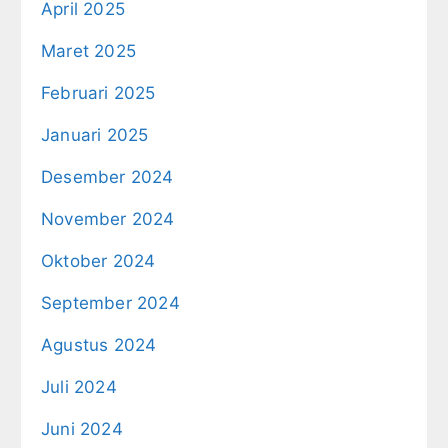
April 2025
Maret 2025
Februari 2025
Januari 2025
Desember 2024
November 2024
Oktober 2024
September 2024
Agustus 2024
Juli 2024
Juni 2024