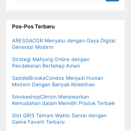
Pos-Pos Terbaru
ARESGACOR Menyatu dengan Gaya Digital
Generasi Modern
Strategi Mahjong Online dengan
Pendekatan Bertahap Aman
SaddleBrookeCondos Menjadi Hunian
Modern Dengan Banyak Kelebihan
SmokeshopClinton Menawarkan
Kemudahan dalam Memilih Produk Terbaik
Slot QRIS Temani Waktu Santai dengan
Game Favorit Terbaru