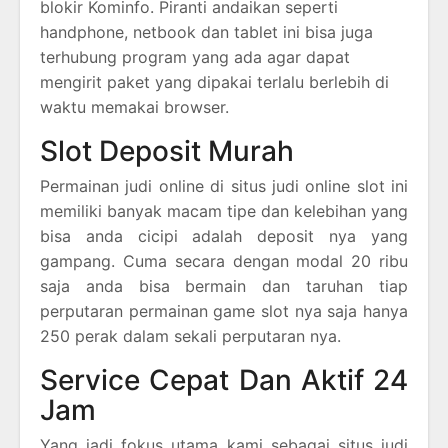
blokir Kominfo. Piranti andaikan seperti
handphone, netbook dan tablet ini bisa juga
terhubung program yang ada agar dapat
mengirit paket yang dipakai terlalu berlebih di
waktu memakai browser.
Slot Deposit Murah
Permainan judi online di situs judi online slot ini
memiliki banyak macam tipe dan kelebihan yang
bisa anda cicipi adalah deposit nya yang
gampang. Cuma secara dengan modal 20 ribu
saja anda bisa bermain dan taruhan tiap
perputaran permainan game slot nya saja hanya
250 perak dalam sekali perputaran nya.
Service Cepat Dan Aktif 24
Jam
Yang jadi fokus utama kami sebagai situs judi