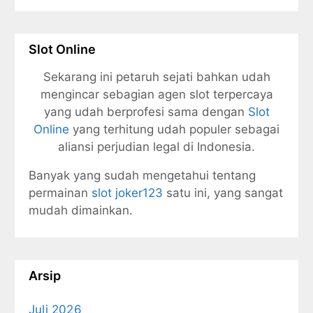
Slot Online
Sekarang ini petaruh sejati bahkan udah
mengincar sebagian agen slot terpercaya
yang udah berprofesi sama dengan
Slot
Online
yang terhitung udah populer sebagai
aliansi perjudian legal di Indonesia.
Banyak yang sudah mengetahui tentang
permainan
slot joker123
satu ini, yang sangat
mudah dimainkan.
Arsip
Juli 2026