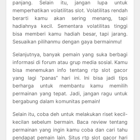
panjang. Selain itu, jangan lupa untuk
memperhatikan volatilitas slot. Volatilitas rendah
berarti kamu akan sering menang, tapi
hadiahnya kecil. Sementara volatilitas tinggi
bisa memberi kamu hadiah besar, tapi jarang.
Sesuaikan pilihanmu dengan gaya bermainmu!
Selanjutnya, banyak pemain yang suka berbagi
informasi di forum atau grup media sosial. Kamu
bisa menemukan info tentang rtp slot gacor
yang lagi “panas” hari ini. Ini bisa jadi tips
berharga untuk membantu kamu memilih
permainan yang tepat. Jadi, jangan ragu untuk
bergabung dalam komunitas pemain!
Selain itu, coba deh untuk melakukan riset kecil-
kecilan sebelum bermain. Baca review tentang
permainan yang ingin kamu coba dan cari tahu
pendapat pemain lain. Situs rtp slot gacor hari