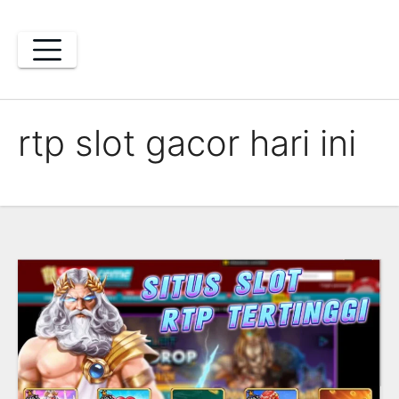
Skip
to
content
rtp slot gacor hari ini