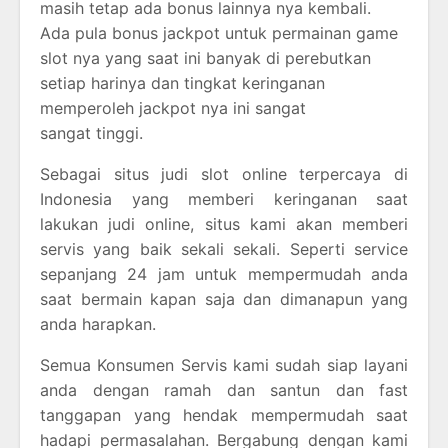
masih tetap ada bonus lainnya nya kembali.
Ada pula bonus jackpot untuk permainan game
slot nya yang saat ini banyak di perebutkan
setiap harinya dan tingkat keringanan
memperoleh jackpot nya ini sangat
sangat tinggi.
Sebagai situs judi slot online terpercaya di
Indonesia yang memberi keringanan saat
lakukan judi online, situs kami akan memberi
servis yang baik sekali sekali. Seperti service
sepanjang 24 jam untuk mempermudah anda
saat bermain kapan saja dan dimanapun yang
anda harapkan.
Semua Konsumen Servis kami sudah siap layani
anda dengan ramah dan santun dan fast
tanggapan yang hendak mempermudah saat
hadapi permasalahan. Bergabung dengan kami