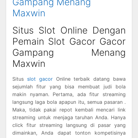
Gampang Menang
Maxwin
Situs Slot Online Dengan
Pemain Slot Gacor Gacor
Gampang Menang
Maxwin
Situs
slot gacor
Online terbaik datang bawa
sejumlah fitur yang bisa membuat judi bola
makin nyaman. Pertama, ada fitur streaming
langsung laga bola apapun itu, semua pasaran .
Maka, tidak pakai repot kembali mencari link
streaming untuk menjaga taruhan Anda. Hanya
click fitur streaming langsung di pasar yang
dimainkan, Anda dapat tonton kompetisinya