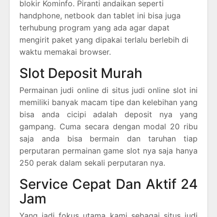
blokir Kominfo. Piranti andaikan seperti
handphone, netbook dan tablet ini bisa juga
terhubung program yang ada agar dapat
mengirit paket yang dipakai terlalu berlebih di
waktu memakai browser.
Slot Deposit Murah
Permainan judi online di situs judi online slot ini
memiliki banyak macam tipe dan kelebihan yang
bisa anda cicipi adalah deposit nya yang
gampang. Cuma secara dengan modal 20 ribu
saja anda bisa bermain dan taruhan tiap
perputaran permainan game slot nya saja hanya
250 perak dalam sekali perputaran nya.
Service Cepat Dan Aktif 24
Jam
Yang jadi fokus utama kami sebagai situs judi