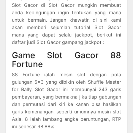
Slot Gacor di Slot Gacor mungkin membuat
anda kebingungan ingin tentukan yang mana
untuk bermain. Jangan khawatir, di sini kami
akan memberi sejumlah tutorial Slot Gacor
mana yang dapat selalu jackpot, berikut ini
daftar judi Slot Gacor gampang jackpot :
Game Slot Gacor 88
Fortune
88 Fortune ialah mesin slot dengan pola
gulungan 5×3 yang dibikin oleh Shuffle Master
for Bally. Slot Gacor ini mempunyai 243 garis
pembayaran, yang bermakna jika tiap gabungan
dan permutasi dari kiri ke kanan bisa hasilkan
garis kemenangan. seperti umumnya mesin slot
Asia, 8 ialah lambang angka peruntungan, RTP
ini sebesar 98.88%.