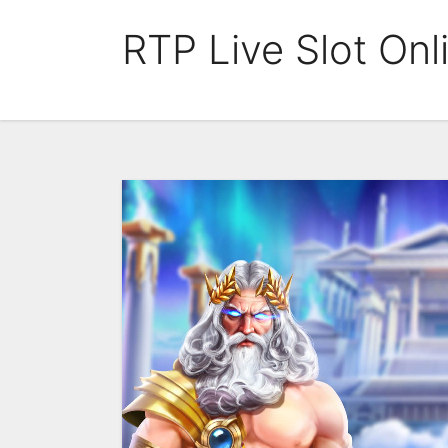
Skip
RTP Live Slot Onl
to
content