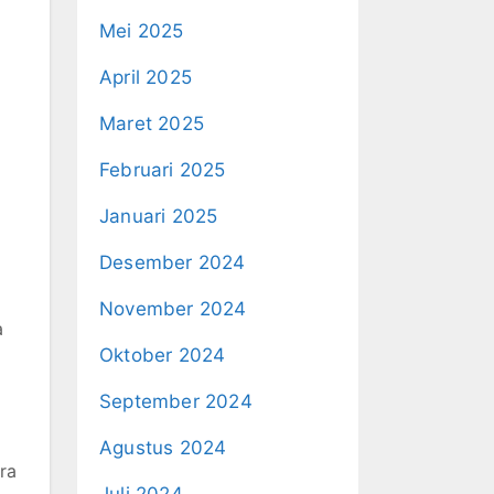
Mei 2025
April 2025
Maret 2025
Februari 2025
Januari 2025
Desember 2024
November 2024
a
Oktober 2024
September 2024
Agustus 2024
ra