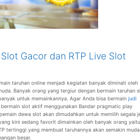
Slot Gacor dan RTP Live Slot
main taruhan online menjadi kegiatan banyak diminati oleh
muda. Banyak orang yang tergiur dengan bermain taruhan s
 banyak untuk memainkannya. Agar Anda bisa bermain
judi
bermain slot aktif menggunakan Bandar pragmatic play
 pemain dewa slot akan dimudahkan untuk memilih segala j
yang kini sedang favorit dimainkan oleh banyak orang yait
 RTP tertinggi yang membuat taruhannya akan semakin muda
angan besar.