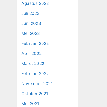
Agustus 2023
Juli 2023
Juni 2023
Mei 2023
Februari 2023
April 2022
Maret 2022
Februari 2022
November 2021
Oktober 2021
Mei 2021