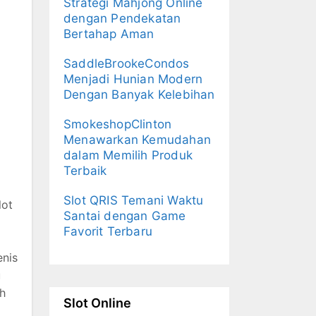
Strategi Mahjong Online
dengan Pendekatan
Bertahap Aman
SaddleBrookeCondos
Menjadi Hunian Modern
Dengan Banyak Kelebihan
SmokeshopClinton
Menawarkan Kemudahan
dalam Memilih Produk
Terbaik
Slot QRIS Temani Waktu
lot
Santai dengan Game
Favorit Terbaru
enis
u
h
Slot Online