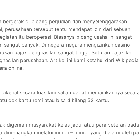
n bergerak di bidang perjudian dan menyelenggarakan
l, perusahaan tersebut tentu mendapat izin dari sebuah
iatan itu beroperasi. Biasanya bidang usaha ini sangat
 sangat banyak. Di negera-negara mengizinkan casino
pkan pajak penghasilan sangat tinggi. Setoran pajak ke
asilan perusahaan. Artikel ini kami ketahui dari Wikipedia
ra online.
 dikenal secara luas kini kalian dapat memainkannya secar
tu dek kartu remi atau bisa dibilang 52 kartu.
nyak digemari masyarakat kelas jadul atau para veteran pada
sa dimenangkan melalui mimpi – mimpi yang dialami oleh pa