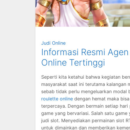
Judi Online
Informasi Resmi Agen 
Online Tertinggi
Seperti kita ketahui bahwa kegiatan ber
masyarakat saat ini terutama kalangan 
sebab tidak perlu mengeluarkan modal
roulette online
dengan hemat maka bisa 
terpercaya. Dengan bermain setiap hari
game yang bervariasi. Salah satu game 
judi slot. Menyediakan permainan slot
untuk dimainkan dan memberikan kemen