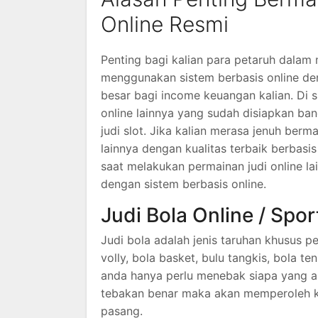
Online Resmi
Penting bagi kalian para petaruh dalam
menggunakan sistem berbasis online den
besar bagi income keuangan kalian. Di s
online lainnya yang sudah disiapkan ban
judi slot. Jika kalian merasa jenuh berma
lainnya dengan kualitas terbaik berbasi
saat melakukan permainan judi online la
dengan sistem berbasis online.
Judi Bola Online / Spo
Judi bola adalah jenis taruhan khusus p
volly, bola basket, bulu tangkis, bola t
anda hanya perlu menebak siapa yang a
tebakan benar maka akan memperoleh kel
pasang.