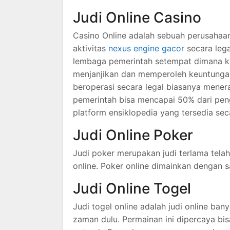
Judi Online Casino
Casino Online adalah sebuah perusahaa
aktivitas
nexus engine gacor
secara lega
lembaga pemerintah setempat dimana keg
menjanjikan dan memperoleh keuntungan
beroperasi secara legal biasanya menera
pemerintah bisa mencapai 50% dari pengh
platform ensiklopedia yang tersedia seca
Judi Online Poker
Judi poker merupakan judi terlama telah
online. Poker online dimainkan dengan sa
Judi Online Togel
Judi togel online adalah judi online ba
zaman dulu. Permainan ini dipercaya bi