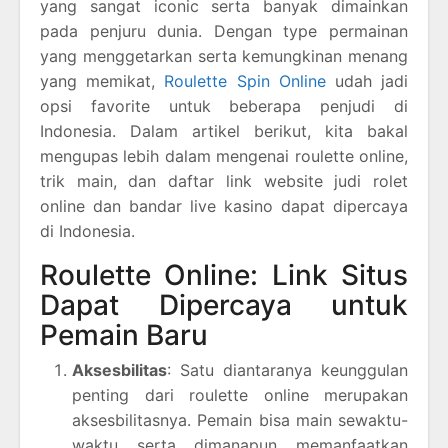
yang sangat iconic serta banyak dimainkan
pada penjuru dunia. Dengan type permainan
yang menggetarkan serta kemungkinan menang
yang memikat,
Roulette Spin Online
udah jadi
opsi favorite untuk beberapa penjudi di
Indonesia. Dalam artikel berikut, kita bakal
mengupas lebih dalam mengenai roulette online,
trik main, dan daftar link website judi rolet
online dan bandar live kasino dapat dipercaya
di Indonesia.
Roulette Online: Link Situs
Dapat Dipercaya untuk
Pemain Baru
Aksesbilitas
: Satu diantaranya keunggulan
penting dari roulette online merupakan
aksesbilitasnya. Pemain bisa main sewaktu-
waktu serta dimanapun memanfaatkan