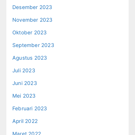
Desember 2023
November 2023
Oktober 2023
September 2023
Agustus 2023
Juli 2023
Juni 2023
Mei 2023
Februari 2023
April 2022
Maret 2022