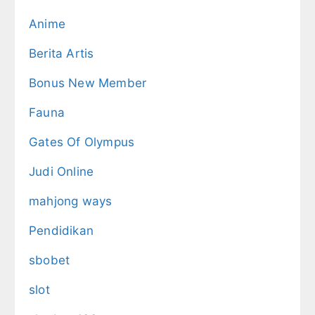
Anime
Berita Artis
Bonus New Member
Fauna
Gates Of Olympus
Judi Online
mahjong ways
Pendidikan
sbobet
slot