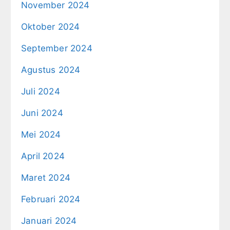
November 2024
Oktober 2024
September 2024
Agustus 2024
Juli 2024
Juni 2024
Mei 2024
April 2024
Maret 2024
Februari 2024
Januari 2024