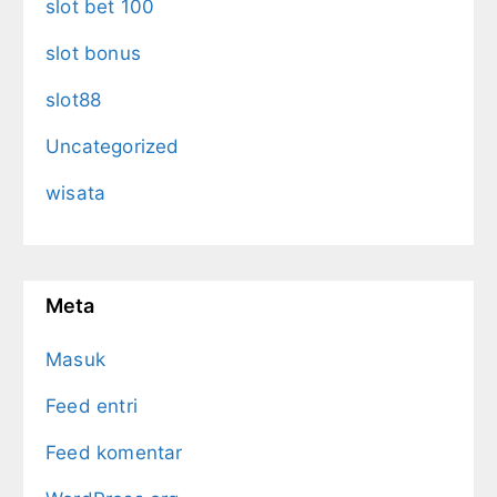
slot bet 100
slot bonus
slot88
Uncategorized
wisata
Meta
Masuk
Feed entri
Feed komentar