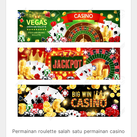
Permainan roulette salah satu permainan casino