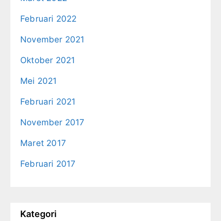
Februari 2022
November 2021
Oktober 2021
Mei 2021
Februari 2021
November 2017
Maret 2017
Februari 2017
Kategori