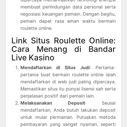
membuat perlindungan data personal serta
negosiasi keuangan pemain. Dengan begitu,
pemain dapat rasa aman waktu bermain
roulette online.
Link Situs Roulette Online:
Cara Menang di Bandar
Live Kasino
Mendaftarkan di Situs Judi
: Pertama-
pertama buat bermain roulette online ialah
mendaftarkan di web judi paling dipercaya.
Memastikan situs itu punyai lisensi sah serta
penjelasan positif dari pemain lain.
Melaksanakan Deposit
: Seusai
mendaftarkan, Anda butuh lakukan deposit
untuk mulai permainan. Putuskan metoda
pembayaran yang sangat nyaman, seperti