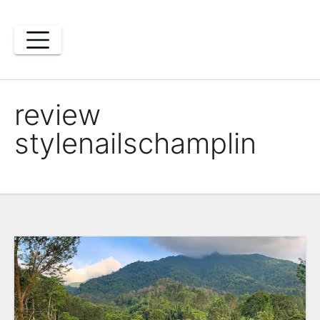
Skip
to
content
review
stylenailschamplin