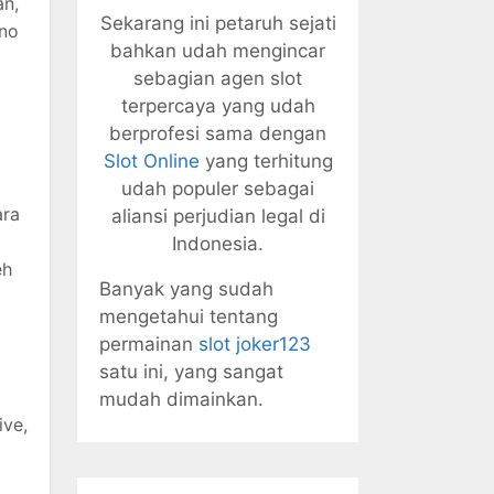
an,
Sekarang ini petaruh sejati
ino
bahkan udah mengincar
sebagian agen slot
terpercaya yang udah
berprofesi sama dengan
Slot Online
yang terhitung
udah populer sebagai
ara
aliansi perjudian legal di
Indonesia.
eh
Banyak yang sudah
mengetahui tentang
permainan
slot joker123
a
satu ini, yang sangat
mudah dimainkan.
ive,