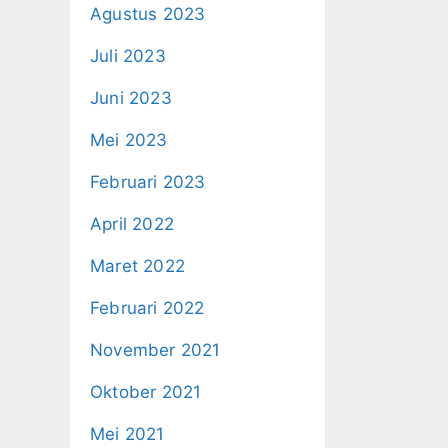
Agustus 2023
Juli 2023
Juni 2023
Mei 2023
Februari 2023
April 2022
Maret 2022
Februari 2022
November 2021
Oktober 2021
Mei 2021