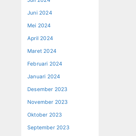
Juli 2024
Juni 2024
Mei 2024
April 2024
Maret 2024
Februari 2024
Januari 2024
Desember 2023
November 2023
Oktober 2023
September 2023