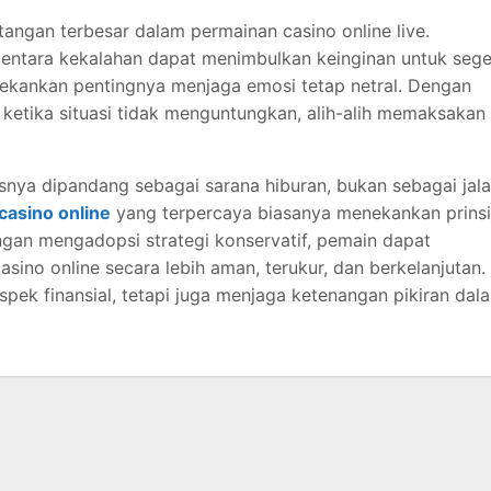
tangan terbesar dalam permainan casino online live.
entara kekalahan dapat menimbulkan keinginan untuk sege
nekankan pentingnya menjaga emosi tetap netral. Dengan
k ketika situasi tidak menguntungkan, alih-alih memaksakan
snya dipandang sebagai sarana hiburan, bukan sebagai jal
casino online
yang terpercaya biasanya menekankan prins
gan mengadopsi strategi konservatif, pemain dapat
sino online secara lebih aman, terukur, dan berkelanjutan.
spek finansial, tetapi juga menjaga ketenangan pikiran dal