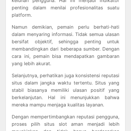
keluhan pengguna. Hal ini menjadi indikator
penting dalam menilai profesionalitas suatu
platform.
Namun demikian, pemain perlu berhati-hati
dalam menyaring informasi. Tidak semua ulasan
bersifat objektif, sehingga penting untuk
membandingkan dari beberapa sumber. Dengan
cara ini, pemain bisa mendapatkan gambaran
yang lebih akurat.
Selanjutnya, perhatikan juga konsistensi reputasi
situs dalam jangka waktu tertentu. Situs yang
stabil biasanya memiliki ulasan positif yang
berkelanjutan. Hal ini menunjukkan bahwa
mereka mampu menjaga kualitas layanan.
Dengan mempertimbangkan reputasi pengguna,
proses pilih situs slot aman menjadi lebih