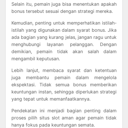
Selain itu, pemain juga bisa menentukan apakah
bonus tersebut sesuai dengan strategi mereka.
Kemudian, penting untuk memperhatikan istilah-
istilah yang digunakan dalam syarat bonus. Jika
ada bagian yang kurang jelas, jangan ragu untuk
menghubungi layanan pelanggan. Dengan
demikian, pemain tidak akan salah dalam
mengambil keputusan.
Lebih lanjut, membaca syarat dan ketentuan
juga membantu pemain dalam mengelola
ekspektasi. Tidak semua bonus memberikan
keuntungan instan, sehingga diperlukan strategi
yang tepat untuk memanfaatkannya.
Pendekatan ini menjadi bagian penting dalam
proses pilih situs slot aman agar pemain tidak
hanya fokus pada keuntungan semata.