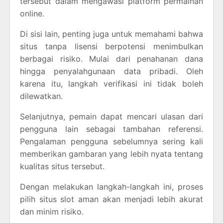
tersebut dalam mengawasi platform permainan
online.
Di sisi lain, penting juga untuk memahami bahwa
situs tanpa lisensi berpotensi menimbulkan
berbagai risiko. Mulai dari penahanan dana
hingga penyalahgunaan data pribadi. Oleh
karena itu, langkah verifikasi ini tidak boleh
dilewatkan.
Selanjutnya, pemain dapat mencari ulasan dari
pengguna lain sebagai tambahan referensi.
Pengalaman pengguna sebelumnya sering kali
memberikan gambaran yang lebih nyata tentang
kualitas situs tersebut.
Dengan melakukan langkah-langkah ini, proses
pilih situs slot aman akan menjadi lebih akurat
dan minim risiko.