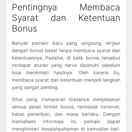
Pentingnya Membaca
Syarat dan Ketentuan
Bonus
Banyak pemain baru yang langsung tergiur
dengan bonus besar tanpa membaca syarat dan
ketentuannya. Padahal, di balik bonus tersebut
terdapat aturan yang harus dipenuhi sebelum
bisa menikmati hasilnya. Oleh karena itu,
membaca syarat dan ketentuan menjadi langkah
yang sangat penting.
Situs yang transparan biasanya menjelaskan
semua detail terkait bonus, termasuk turnover,
batas penarikan, dan masa berlaku. Dengan
memahami informasi ini, pemain dapat
menghindari kesalahpahaman di kemudian hari.