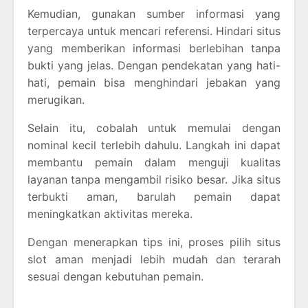
Kemudian, gunakan sumber informasi yang
terpercaya untuk mencari referensi. Hindari situs
yang memberikan informasi berlebihan tanpa
bukti yang jelas. Dengan pendekatan yang hati-
hati, pemain bisa menghindari jebakan yang
merugikan.
Selain itu, cobalah untuk memulai dengan
nominal kecil terlebih dahulu. Langkah ini dapat
membantu pemain dalam menguji kualitas
layanan tanpa mengambil risiko besar. Jika situs
terbukti aman, barulah pemain dapat
meningkatkan aktivitas mereka.
Dengan menerapkan tips ini, proses pilih situs
slot aman menjadi lebih mudah dan terarah
sesuai dengan kebutuhan pemain.