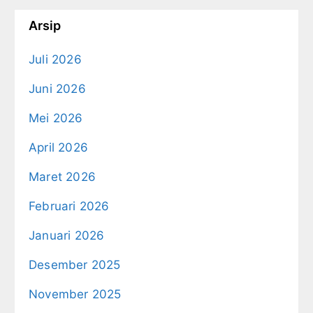
Arsip
Juli 2026
Juni 2026
Mei 2026
April 2026
Maret 2026
Februari 2026
Januari 2026
Desember 2025
November 2025