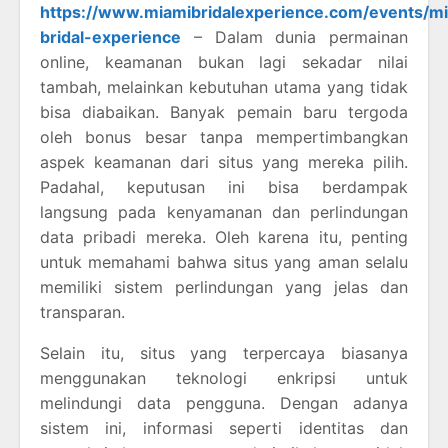
https://www.miamibridalexperience.com/events/m
bridal-experience
– Dalam dunia permainan
online, keamanan bukan lagi sekadar nilai
tambah, melainkan kebutuhan utama yang tidak
bisa diabaikan. Banyak pemain baru tergoda
oleh bonus besar tanpa mempertimbangkan
aspek keamanan dari situs yang mereka pilih.
Padahal, keputusan ini bisa berdampak
langsung pada kenyamanan dan perlindungan
data pribadi mereka. Oleh karena itu, penting
untuk memahami bahwa situs yang aman selalu
memiliki sistem perlindungan yang jelas dan
transparan.
Selain itu, situs yang terpercaya biasanya
menggunakan teknologi enkripsi untuk
melindungi data pengguna. Dengan adanya
sistem ini, informasi seperti identitas dan