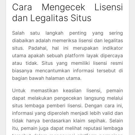
Cara Mengecek Lisensi
dan Legalitas Situs
Salah satu langkah penting yang sering
diabaikan adalah memeriksa lisensi dan legalitas
situs. Padahal, hal ini merupakan indikator
utama apakah sebuah platform layak dipercaya
atau tidak. Situs yang memiliki lisensi resmi
biasanya mencantumkan informasi tersebut di
bagian bawah halaman utama.
Untuk memastikan keaslian lisensi, pemain
dapat melakukan pengecekan langsung melalui
situs lembaga pemberi lisensi. Dengan cara ini,
informasi yang diperoleh menjadi lebih valid dan
tidak hanya berdasarkan klaim sepihak. Selain
itu, pemain juga dapat melihat reputasi lembaga