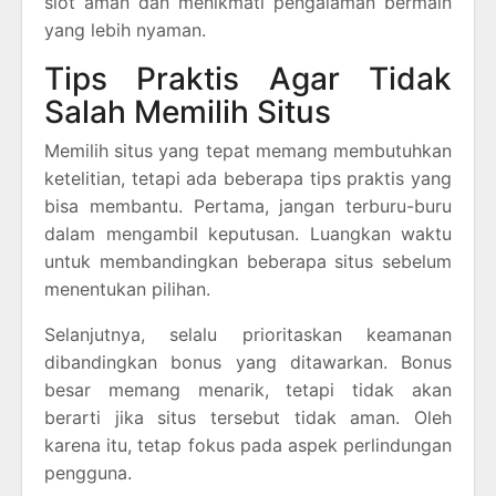
slot aman dan menikmati pengalaman bermain
yang lebih nyaman.
Tips Praktis Agar Tidak
Salah Memilih Situs
Memilih situs yang tepat memang membutuhkan
ketelitian, tetapi ada beberapa tips praktis yang
bisa membantu. Pertama, jangan terburu-buru
dalam mengambil keputusan. Luangkan waktu
untuk membandingkan beberapa situs sebelum
menentukan pilihan.
Selanjutnya, selalu prioritaskan keamanan
dibandingkan bonus yang ditawarkan. Bonus
besar memang menarik, tetapi tidak akan
berarti jika situs tersebut tidak aman. Oleh
karena itu, tetap fokus pada aspek perlindungan
pengguna.