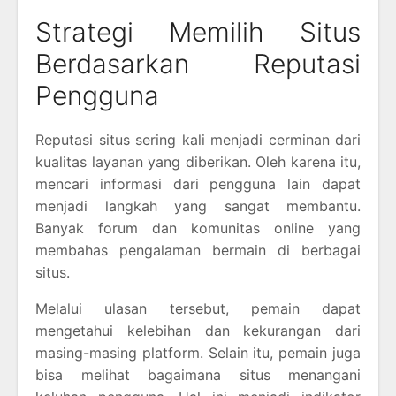
Strategi Memilih Situs
Berdasarkan Reputasi
Pengguna
Reputasi situs sering kali menjadi cerminan dari
kualitas layanan yang diberikan. Oleh karena itu,
mencari informasi dari pengguna lain dapat
menjadi langkah yang sangat membantu.
Banyak forum dan komunitas online yang
membahas pengalaman bermain di berbagai
situs.
Melalui ulasan tersebut, pemain dapat
mengetahui kelebihan dan kekurangan dari
masing-masing platform. Selain itu, pemain juga
bisa melihat bagaimana situs menangani