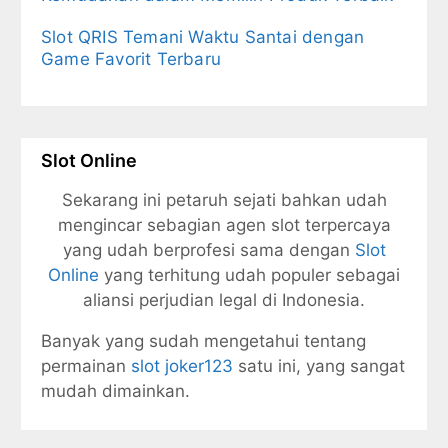
Slot QRIS Temani Waktu Santai dengan
Game Favorit Terbaru
Slot Online
Sekarang ini petaruh sejati bahkan udah
mengincar sebagian agen slot terpercaya
yang udah berprofesi sama dengan
Slot
Online
yang terhitung udah populer sebagai
aliansi perjudian legal di Indonesia.
Banyak yang sudah mengetahui tentang
permainan
slot joker123
satu ini, yang sangat
mudah dimainkan.