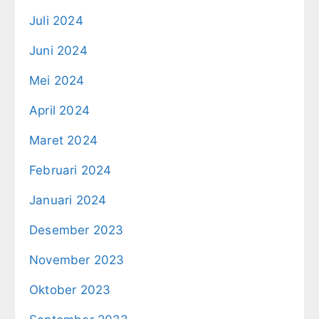
Juli 2024
Juni 2024
Mei 2024
April 2024
Maret 2024
Februari 2024
Januari 2024
Desember 2023
November 2023
Oktober 2023