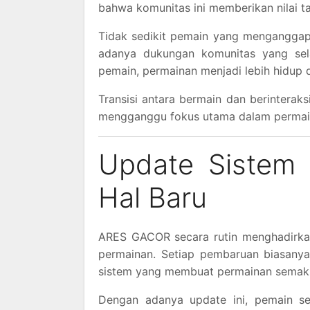
bahwa komunitas ini memberikan nilai 
Tidak sedikit pemain yang mengangg
adanya dukungan komunitas yang sel
pemain, permainan menjadi lebih hidup 
Transisi antara bermain dan berinterak
mengganggu fokus utama dalam permai
Update Sistem 
Hal Baru
ARES GACOR secara rutin menghadirkan
permainan. Setiap pembaruan biasanya
sistem yang membuat permainan semak
Dengan adanya update ini, pemain sel