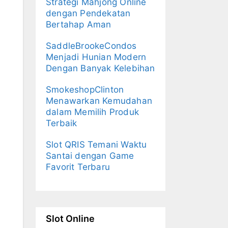
Strategi Mahjong Online
dengan Pendekatan
Bertahap Aman
SaddleBrookeCondos
Menjadi Hunian Modern
Dengan Banyak Kelebihan
SmokeshopClinton
Menawarkan Kemudahan
dalam Memilih Produk
Terbaik
Slot QRIS Temani Waktu
Santai dengan Game
Favorit Terbaru
Slot Online