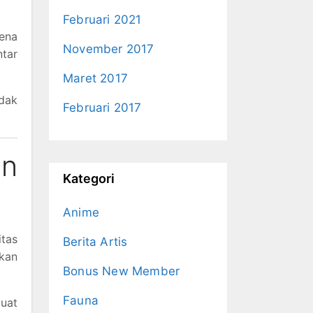
Februari 2021
ena
November 2017
tar
Maret 2017
idak
Februari 2017
an
Kategori
Anime
tas
Berita Artis
kan
Bonus New Member
Fauna
uat