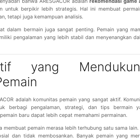
 menyadari bahwa ARESGACOR adalah
rekomendasi game a
untuk berpikir lebih strategis. Hal ini membuat perma
n, tetapi juga kemampuan analisis.
pat dalam bermain juga sangat penting. Pemain yang ma
miliki pengalaman yang lebih stabil dan menyenangkan d
ktif yang Mendukun
Pemain
ACOR adalah komunitas pemain yang sangat aktif. Komuni
uk berbagi pengalaman, strategi, dan tips bermain y
 pemain baru dapat lebih cepat memahami permainan.
uga membuat pemain merasa lebih terhubung satu sama lain.
sosial dan tidak membosankan. Banyak pemain yang mer