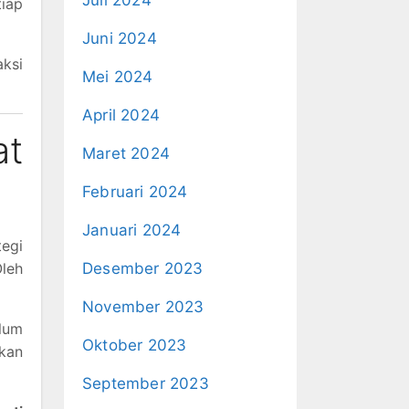
Juli 2024
iap
Juni 2024
ksi
Mei 2024
April 2024
t
Maret 2024
Februari 2024
Januari 2024
egi
Oleh
Desember 2023
November 2023
elum
Oktober 2023
tkan
September 2023