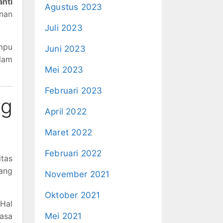
nti
Agustus 2023
inan
Juli 2023
mpu
Juni 2023
alam
Mei 2023
Februari 2023
g
April 2022
Maret 2022
Februari 2022
tas
ang
November 2021
Oktober 2021
 Hal
asa
Mei 2021