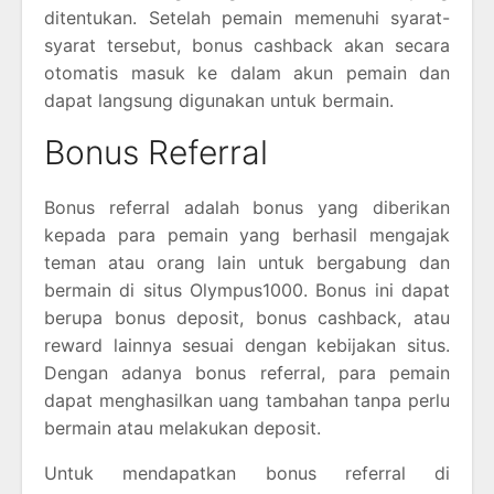
ditentukan. Setelah pemain memenuhi syarat-
syarat tersebut, bonus cashback akan secara
otomatis masuk ke dalam akun pemain dan
dapat langsung digunakan untuk bermain.
Bonus Referral
Bonus referral adalah bonus yang diberikan
kepada para pemain yang berhasil mengajak
teman atau orang lain untuk bergabung dan
bermain di situs Olympus1000. Bonus ini dapat
berupa bonus deposit, bonus cashback, atau
reward lainnya sesuai dengan kebijakan situs.
Dengan adanya bonus referral, para pemain
dapat menghasilkan uang tambahan tanpa perlu
bermain atau melakukan deposit.
Untuk mendapatkan bonus referral di