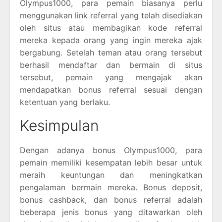
Olympus1000, para pemain biasanya perlu
menggunakan link referral yang telah disediakan
oleh situs atau membagikan kode referral
mereka kepada orang yang ingin mereka ajak
bergabung. Setelah teman atau orang tersebut
berhasil mendaftar dan bermain di situs
tersebut, pemain yang mengajak akan
mendapatkan bonus referral sesuai dengan
ketentuan yang berlaku.
Kesimpulan
Dengan adanya bonus Olympus1000, para
pemain memiliki kesempatan lebih besar untuk
meraih keuntungan dan meningkatkan
pengalaman bermain mereka. Bonus deposit,
bonus cashback, dan bonus referral adalah
beberapa jenis bonus yang ditawarkan oleh