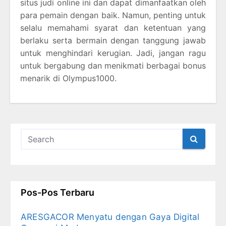
situs judi online ini dan dapat dimanfaatkan oleh
para pemain dengan baik. Namun, penting untuk
selalu memahami syarat dan ketentuan yang
berlaku serta bermain dengan tanggung jawab
untuk menghindari kerugian. Jadi, jangan ragu
untuk bergabung dan menikmati berbagai bonus
menarik di Olympus1000.
Pos-Pos Terbaru
ARESGACOR Menyatu dengan Gaya Digital