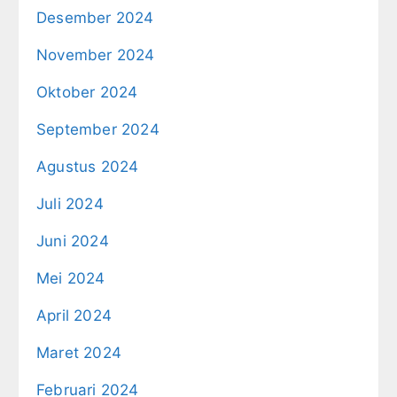
Desember 2024
November 2024
Oktober 2024
September 2024
Agustus 2024
Juli 2024
Juni 2024
Mei 2024
April 2024
Maret 2024
Februari 2024