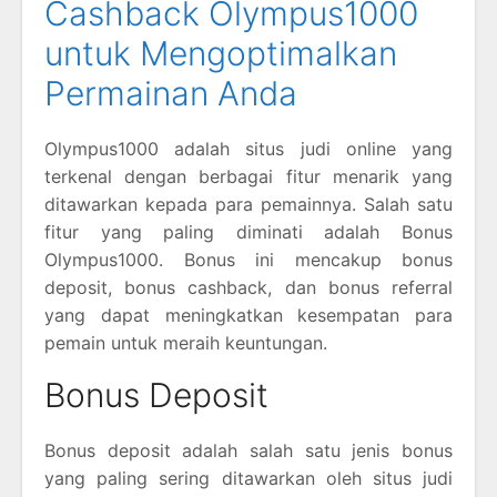
Cashback Olympus1000
untuk Mengoptimalkan
Permainan Anda
Olympus1000 adalah situs judi online yang
terkenal dengan berbagai fitur menarik yang
ditawarkan kepada para pemainnya. Salah satu
fitur yang paling diminati adalah Bonus
Olympus1000. Bonus ini mencakup bonus
deposit, bonus cashback, dan bonus referral
yang dapat meningkatkan kesempatan para
pemain untuk meraih keuntungan.
Bonus Deposit
Bonus deposit adalah salah satu jenis bonus
yang paling sering ditawarkan oleh situs judi