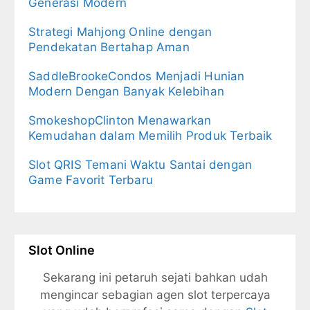
Generasi Modern
Strategi Mahjong Online dengan
Pendekatan Bertahap Aman
SaddleBrookeCondos Menjadi Hunian
Modern Dengan Banyak Kelebihan
SmokeshopClinton Menawarkan
Kemudahan dalam Memilih Produk Terbaik
Slot QRIS Temani Waktu Santai dengan
Game Favorit Terbaru
Slot Online
Sekarang ini petaruh sejati bahkan udah
mengincar sebagian agen slot terpercaya