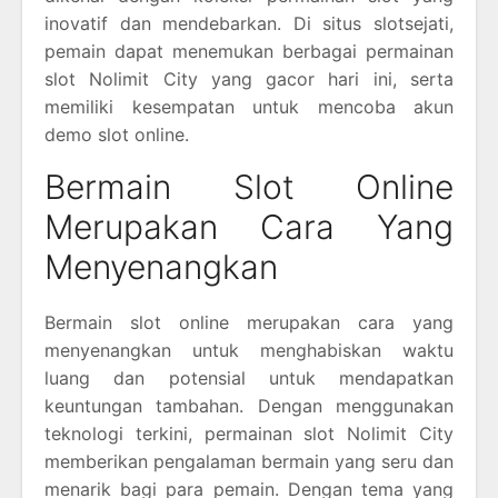
inovatif dan mendebarkan. Di situs slotsejati,
pemain dapat menemukan berbagai permainan
slot Nolimit City yang gacor hari ini, serta
memiliki kesempatan untuk mencoba akun
demo slot online.
Bermain Slot Online
Merupakan Cara Yang
Menyenangkan
Bermain slot online merupakan cara yang
menyenangkan untuk menghabiskan waktu
luang dan potensial untuk mendapatkan
keuntungan tambahan. Dengan menggunakan
teknologi terkini, permainan slot Nolimit City
memberikan pengalaman bermain yang seru dan
menarik bagi para pemain. Dengan tema yang