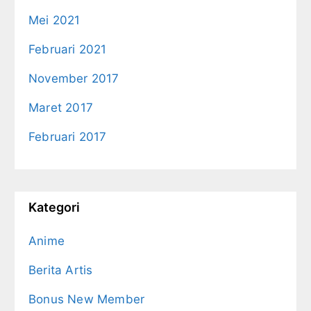
Mei 2021
Februari 2021
November 2017
Maret 2017
Februari 2017
Kategori
Anime
Berita Artis
Bonus New Member