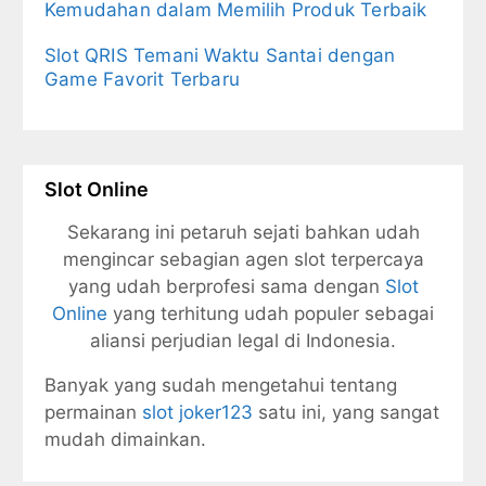
Kemudahan dalam Memilih Produk Terbaik
Slot QRIS Temani Waktu Santai dengan
Game Favorit Terbaru
Slot Online
Sekarang ini petaruh sejati bahkan udah
mengincar sebagian agen slot terpercaya
yang udah berprofesi sama dengan
Slot
Online
yang terhitung udah populer sebagai
aliansi perjudian legal di Indonesia.
Banyak yang sudah mengetahui tentang
permainan
slot joker123
satu ini, yang sangat
mudah dimainkan.