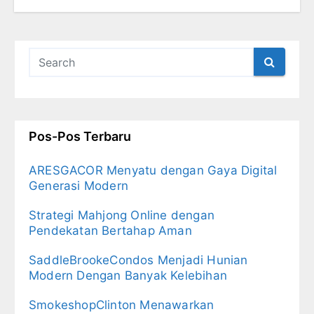
Pos-Pos Terbaru
ARESGACOR Menyatu dengan Gaya Digital
Generasi Modern
Strategi Mahjong Online dengan
Pendekatan Bertahap Aman
SaddleBrookeCondos Menjadi Hunian
Modern Dengan Banyak Kelebihan
SmokeshopClinton Menawarkan