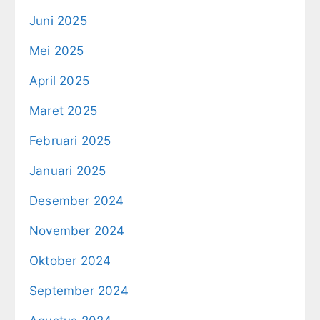
Juni 2025
Mei 2025
April 2025
Maret 2025
Februari 2025
Januari 2025
Desember 2024
November 2024
Oktober 2024
September 2024