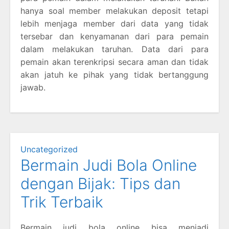
hanya soal member melakukan deposit tetapi
lebih menjaga member dari data yang tidak
tersebar dan kenyamanan dari para pemain
dalam melakukan taruhan. Data dari para
pemain akan terenkripsi secara aman dan tidak
akan jatuh ke pihak yang tidak bertanggung
jawab.
Uncategorized
Bermain Judi Bola Online
dengan Bijak: Tips dan
Trik Terbaik
Bermain judi bola online bisa menjadi