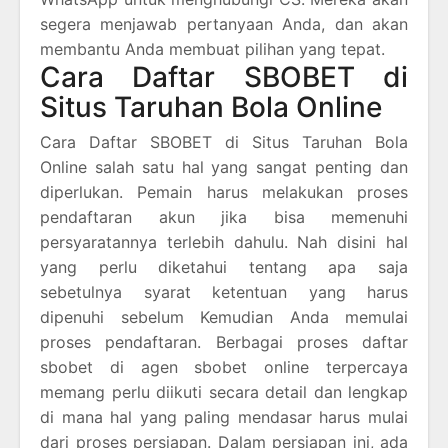
segera menjawab pertanyaan Anda, dan akan
membantu Anda membuat pilihan yang tepat.
Cara Daftar SBOBET di
Situs Taruhan Bola Online
Cara Daftar SBOBET di Situs Taruhan Bola
Online salah satu hal yang sangat penting dan
diperlukan. Pemain harus melakukan proses
pendaftaran akun jika bisa memenuhi
persyaratannya terlebih dahulu. Nah disini hal
yang perlu diketahui tentang apa saja
sebetulnya syarat ketentuan yang harus
dipenuhi sebelum Kemudian Anda memulai
proses pendaftaran. Berbagai proses daftar
sbobet di agen sbobet online terpercaya
memang perlu diikuti secara detail dan lengkap
di mana hal yang paling mendasar harus mulai
dari proses persiapan. Dalam persiapan ini, ada