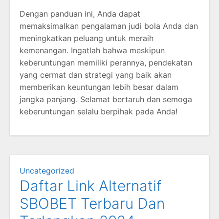
Dengan panduan ini, Anda dapat
memaksimalkan pengalaman judi bola Anda dan
meningkatkan peluang untuk meraih
kemenangan. Ingatlah bahwa meskipun
keberuntungan memiliki perannya, pendekatan
yang cermat dan strategi yang baik akan
memberikan keuntungan lebih besar dalam
jangka panjang. Selamat bertaruh dan semoga
keberuntungan selalu berpihak pada Anda!
Uncategorized
Daftar Link Alternatif
SBOBET Terbaru Dan