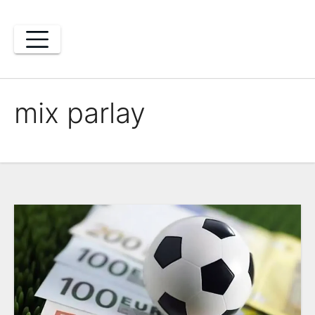
Skip
to
content
mix parlay