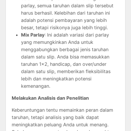
parlay, semua taruhan dalam slip tersebut
harus berhasil. Kelebihan dari taruhan ini
adalah potensi pembayaran yang lebih
besar, tetapi risikonya juga lebih tinggi.
Mix Parlay
: Ini adalah variasi dari parlay
yang memungkinkan Anda untuk
menggabungkan berbagai jenis taruhan
dalam satu slip. Anda bisa memasukkan
taruhan 1×2, handicap, dan over/under
dalam satu slip, memberikan fleksibilitas
lebih dan meningkatkan potensi
kemenangan.
Melakukan Analisis dan Penelitian
Keberuntungan tentu memainkan peran dalam
taruhan, tetapi analisis yang baik dapat
meningkatkan peluang Anda untuk menang.