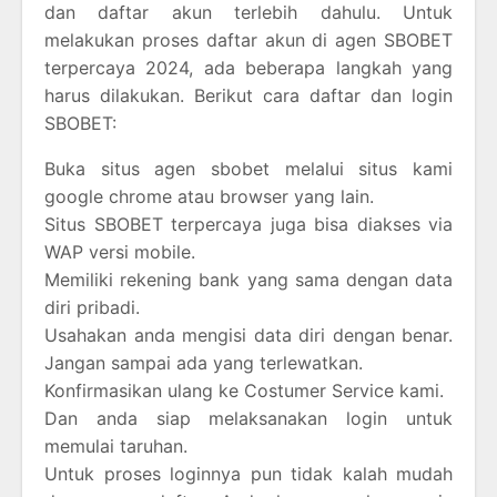
dan daftar akun terlebih dahulu. Untuk
melakukan proses daftar akun di agen SBOBET
terpercaya 2024, ada beberapa langkah yang
harus dilakukan. Berikut cara daftar dan login
SBOBET:
Buka situs agen sbobet melalui situs kami
google chrome atau browser yang lain.
Situs SBOBET terpercaya juga bisa diakses via
WAP versi mobile.
Memiliki rekening bank yang sama dengan data
diri pribadi.
Usahakan anda mengisi data diri dengan benar.
Jangan sampai ada yang terlewatkan.
Konfirmasikan ulang ke Costumer Service kami.
Dan anda siap melaksanakan login untuk
memulai taruhan.
Untuk proses loginnya pun tidak kalah mudah