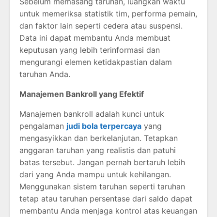
Sebelum memasang taruhan, luangkan waktu
untuk memeriksa statistik tim, performa pemain,
dan faktor lain seperti cedera atau suspensi.
Data ini dapat membantu Anda membuat
keputusan yang lebih terinformasi dan
mengurangi elemen ketidakpastian dalam
taruhan Anda.
Manajemen Bankroll yang Efektif
Manajemen bankroll adalah kunci untuk
pengalaman
judi bola terpercaya
yang
mengasyikkan dan berkelanjutan. Tetapkan
anggaran taruhan yang realistis dan patuhi
batas tersebut. Jangan pernah bertaruh lebih
dari yang Anda mampu untuk kehilangan.
Menggunakan sistem taruhan seperti taruhan
tetap atau taruhan persentase dari saldo dapat
membantu Anda menjaga kontrol atas keuangan