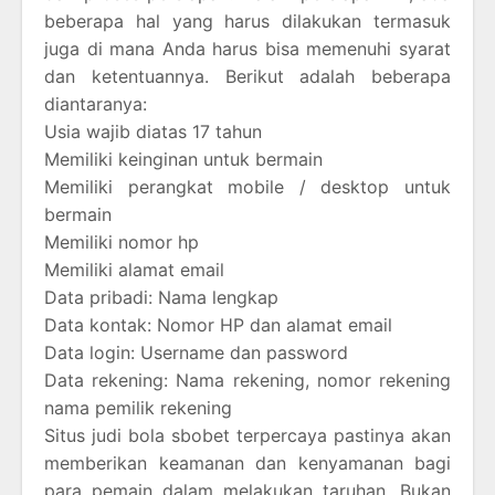
beberapa hal yang harus dilakukan termasuk
juga di mana Anda harus bisa memenuhi syarat
dan ketentuannya. Berikut adalah beberapa
diantaranya:
Usia wajib diatas 17 tahun
Memiliki keinginan untuk bermain
Memiliki perangkat mobile / desktop untuk
bermain
Memiliki nomor hp
Memiliki alamat email
Data pribadi: Nama lengkap
Data kontak: Nomor HP dan alamat email
Data login: Username dan password
Data rekening: Nama rekening, nomor rekening
nama pemilik rekening
Situs judi bola sbobet terpercaya pastinya akan
memberikan keamanan dan kenyamanan bagi
para pemain dalam melakukan taruhan. Bukan