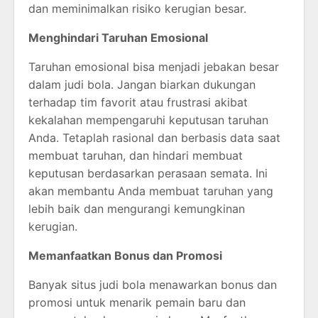
dan meminimalkan risiko kerugian besar.
Menghindari Taruhan Emosional
Taruhan emosional bisa menjadi jebakan besar
dalam judi bola. Jangan biarkan dukungan
terhadap tim favorit atau frustrasi akibat
kekalahan mempengaruhi keputusan taruhan
Anda. Tetaplah rasional dan berbasis data saat
membuat taruhan, dan hindari membuat
keputusan berdasarkan perasaan semata. Ini
akan membantu Anda membuat taruhan yang
lebih baik dan mengurangi kemungkinan
kerugian.
Memanfaatkan Bonus dan Promosi
Banyak situs judi bola menawarkan bonus dan
promosi untuk menarik pemain baru dan