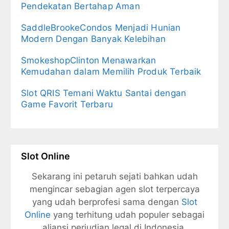
Pendekatan Bertahap Aman
SaddleBrookeCondos Menjadi Hunian
Modern Dengan Banyak Kelebihan
SmokeshopClinton Menawarkan
Kemudahan dalam Memilih Produk Terbaik
Slot QRIS Temani Waktu Santai dengan
Game Favorit Terbaru
Slot Online
Sekarang ini petaruh sejati bahkan udah
mengincar sebagian agen slot terpercaya
yang udah berprofesi sama dengan
Slot
Online
yang terhitung udah populer sebagai
aliansi perjudian legal di Indonesia.