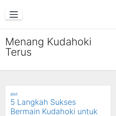
Skip
to
content
Menang Kudahoki
Terus
slot
5 Langkah Sukses
Bermain Kudahoki untuk