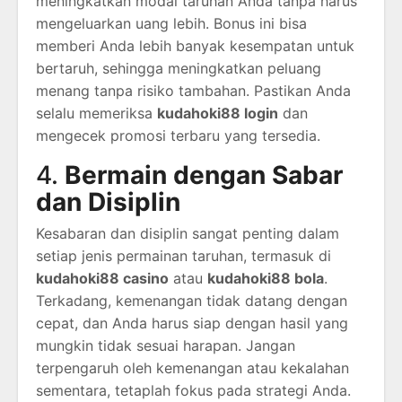
meningkatkan modal taruhan Anda tanpa harus
mengeluarkan uang lebih. Bonus ini bisa
memberi Anda lebih banyak kesempatan untuk
bertaruh, sehingga meningkatkan peluang
menang tanpa risiko tambahan. Pastikan Anda
selalu memeriksa
kudahoki88 login
dan
mengecek promosi terbaru yang tersedia.
4.
Bermain dengan Sabar
dan Disiplin
Kesabaran dan disiplin sangat penting dalam
setiap jenis permainan taruhan, termasuk di
kudahoki88 casino
atau
kudahoki88 bola
.
Terkadang, kemenangan tidak datang dengan
cepat, dan Anda harus siap dengan hasil yang
mungkin tidak sesuai harapan. Jangan
terpengaruh oleh kemenangan atau kekalahan
sementara, tetaplah fokus pada strategi Anda.