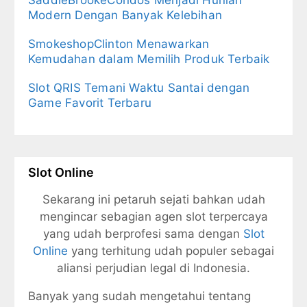
SaddleBrookeCondos Menjadi Hunian
Modern Dengan Banyak Kelebihan
SmokeshopClinton Menawarkan
Kemudahan dalam Memilih Produk Terbaik
Slot QRIS Temani Waktu Santai dengan
Game Favorit Terbaru
Slot Online
Sekarang ini petaruh sejati bahkan udah
mengincar sebagian agen slot terpercaya
yang udah berprofesi sama dengan
Slot
Online
yang terhitung udah populer sebagai
aliansi perjudian legal di Indonesia.
Banyak yang sudah mengetahui tentang