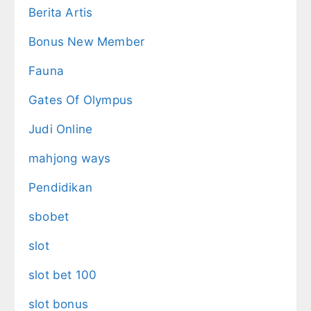
Berita Artis
Bonus New Member
Fauna
Gates Of Olympus
Judi Online
mahjong ways
Pendidikan
sbobet
slot
slot bet 100
slot bonus