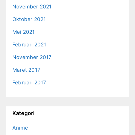
November 2021
Oktober 2021
Mei 2021
Februari 2021
November 2017
Maret 2017
Februari 2017
Kategori
Anime