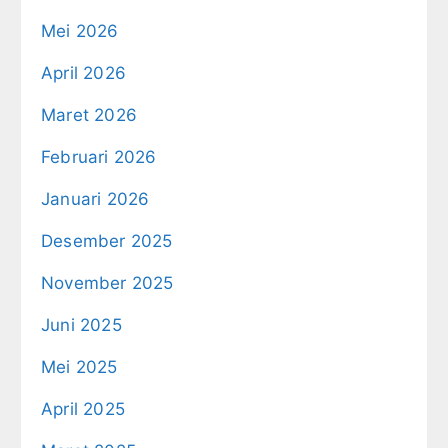
Mei 2026
April 2026
Maret 2026
Februari 2026
Januari 2026
Desember 2025
November 2025
Juni 2025
Mei 2025
April 2025