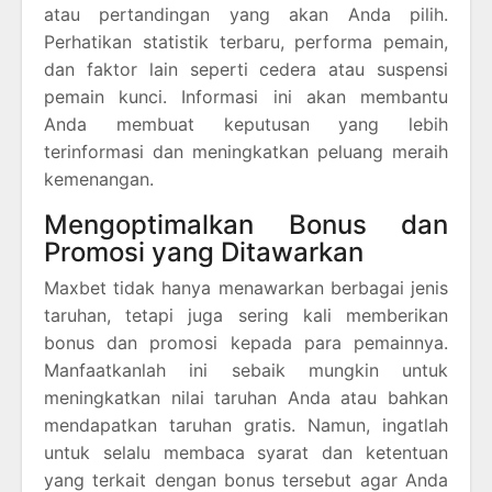
atau pertandingan yang akan Anda pilih.
Perhatikan statistik terbaru, performa pemain,
dan faktor lain seperti cedera atau suspensi
pemain kunci. Informasi ini akan membantu
Anda membuat keputusan yang lebih
terinformasi dan meningkatkan peluang meraih
kemenangan.
Mengoptimalkan Bonus dan
Promosi yang Ditawarkan
Maxbet tidak hanya menawarkan berbagai jenis
taruhan, tetapi juga sering kali memberikan
bonus dan promosi kepada para pemainnya.
Manfaatkanlah ini sebaik mungkin untuk
meningkatkan nilai taruhan Anda atau bahkan
mendapatkan taruhan gratis. Namun, ingatlah
untuk selalu membaca syarat dan ketentuan
yang terkait dengan bonus tersebut agar Anda