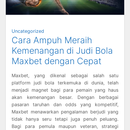
Uncategorized
Cara Ampuh Meraih
Kemenangan di Judi Bola
Maxbet dengan Cepat
Maxbet, yang dikenal sebagai salah satu
platform judi bola terkemuka di dunia, telah
menjadi magnet bagi para pemain yang haus
akan kemenangan besar. Dengan berbagai
pasaran taruhan dan odds yang kompetitif,
Maxbet menawarkan pengalaman berjudi yang
tidak hanya seru tetapi juga penuh peluang.
Bagi para pemula maupun veteran, strategi