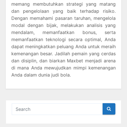
memang membutuhkan strategi yang matang
dan pengelolaan yang baik terhadap risiko.
Dengan memahami pasaran taruhan, mengelola
modal dengan bijak, melakukan analisis yang
mendalam, memanfaatkan bonus, serta
memanfaatkan teknologi secara optimal, Anda
dapat meningkatkan peluang Anda untuk meraih
kemenangan besar. Jadilah pemain yang cerdas
dan disiplin, dan biarkan Maxbet menjadi arena
di mana Anda mewujudkan mimpi kemenangan
Anda dalam dunia judi bola.