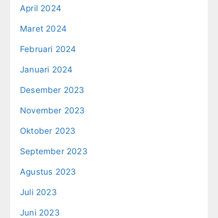
April 2024
Maret 2024
Februari 2024
Januari 2024
Desember 2023
November 2023
Oktober 2023
September 2023
Agustus 2023
Juli 2023
Juni 2023