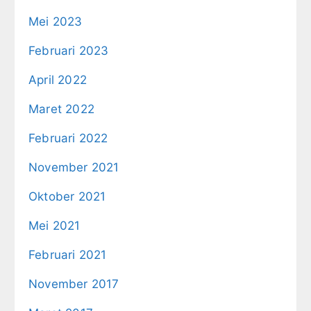
Mei 2023
Februari 2023
April 2022
Maret 2022
Februari 2022
November 2021
Oktober 2021
Mei 2021
Februari 2021
November 2017