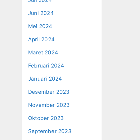
Juli 2024
Juni 2024
Mei 2024
April 2024
Maret 2024
Februari 2024
Januari 2024
Desember 2023
November 2023
Oktober 2023
September 2023