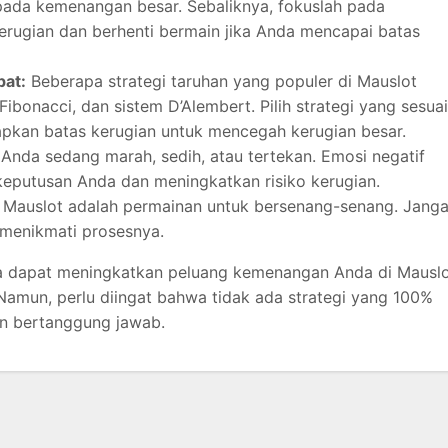
pada kemenangan besar. Sebaliknya, fokuslah pada
erugian dan berhenti bermain jika Anda mencapai batas
pat:
Beberapa strategi taruhan yang populer di Mauslot
ibonacci, dan sistem D’Alembert. Pilih strategi yang sesuai
pkan batas kerugian untuk mencegah kerugian besar.
 Anda sedang marah, sedih, atau tertekan. Emosi negatif
putusan Anda dan meningkatkan risiko kerugian.
 Mauslot adalah permainan untuk bersenang-senang. Jang
k menikmati prosesnya.
nda dapat meningkatkan peluang kemenangan Anda di Mausl
amun, perlu diingat bahwa tidak ada strategi yang 100%
dan bertanggung jawab.