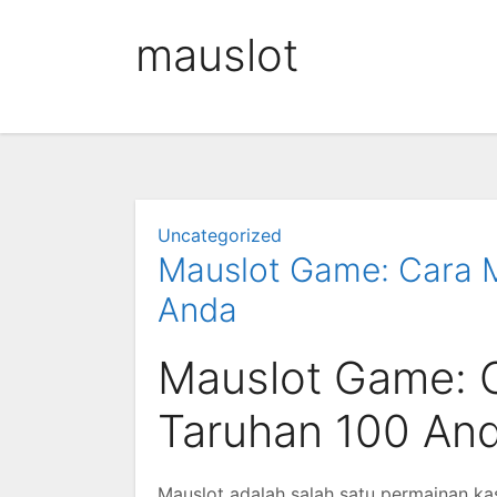
Skip
mauslot
to
content
Uncategorized
Mauslot Game: Cara 
Anda
Mauslot Game: 
Taruhan 100 An
Mauslot adalah salah satu permainan kas