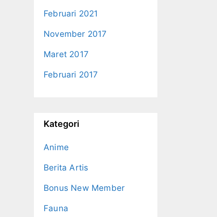
Februari 2021
November 2017
Maret 2017
Februari 2017
Kategori
Anime
Berita Artis
Bonus New Member
Fauna