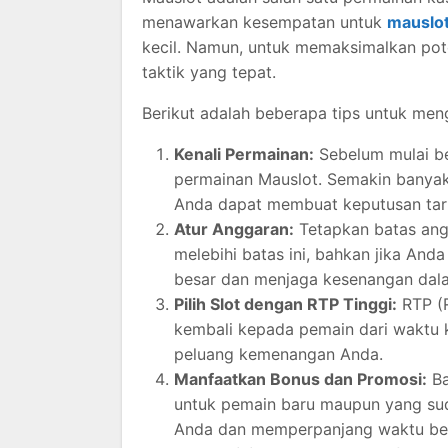
menawarkan kesempatan untuk
mauslo
kecil. Namun, untuk memaksimalkan pot
taktik yang tepat.
Berikut adalah beberapa tips untuk men
Kenali Permainan:
Sebelum mulai b
permainan Mauslot. Semakin banyak
Anda dapat membuat keputusan tar
Atur Anggaran:
Tetapkan batas ang
melebihi batas ini, bahkan jika An
besar dan menjaga kesenangan dal
Pilih Slot dengan RTP Tinggi:
RTP (R
kembali kepada pemain dari waktu k
peluang kemenangan Anda.
Manfaatkan Bonus dan Promosi:
Ba
untuk pemain baru maupun yang sud
Anda dan memperpanjang waktu be