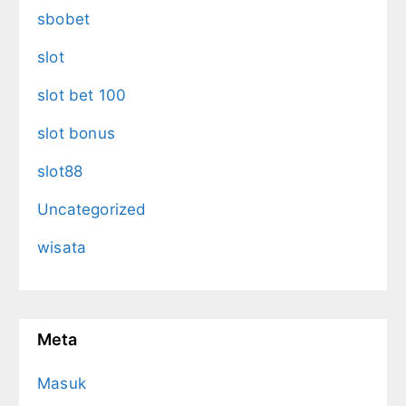
sbobet
slot
slot bet 100
slot bonus
slot88
Uncategorized
wisata
Meta
Masuk