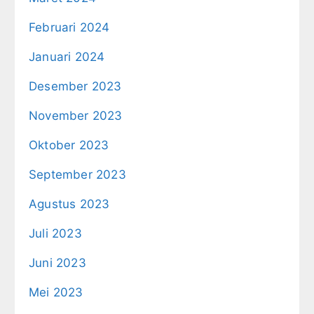
Februari 2024
Januari 2024
Desember 2023
November 2023
Oktober 2023
September 2023
Agustus 2023
Juli 2023
Juni 2023
Mei 2023