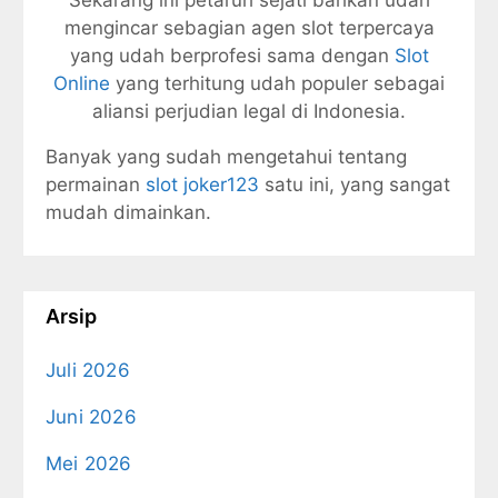
Sekarang ini petaruh sejati bahkan udah
mengincar sebagian agen slot terpercaya
yang udah berprofesi sama dengan
Slot
Online
yang terhitung udah populer sebagai
aliansi perjudian legal di Indonesia.
Banyak yang sudah mengetahui tentang
permainan
slot joker123
satu ini, yang sangat
mudah dimainkan.
Arsip
Juli 2026
Juni 2026
Mei 2026