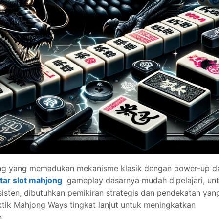
ng yang memadukan mekanisme klasik dengan power-up d
tar slot mahjong
gameplay dasarnya mudah dipelajari, un
isten, dibutuhkan pemikiran strategis dan pendekatan yan
tik Mahjong Ways tingkat lanjut untuk meningkatkan
.