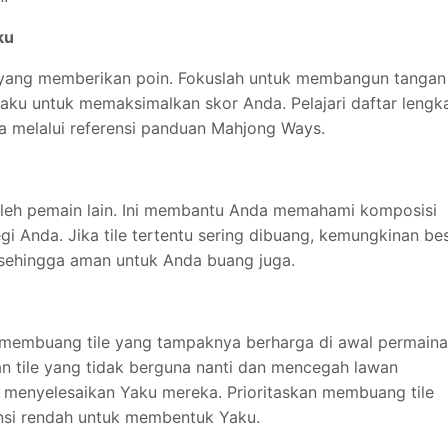
ku
 yang memberikan poin. Fokuslah untuk membangun tangan
ku untuk memaksimalkan skor Anda. Pelajari daftar lengk
ya melalui referensi panduan Mahjong Ways.
 oleh pemain lain. Ini membantu Anda memahami komposisi
i Anda. Jika tile tertentu sering dibuang, kemungkinan be
 sehingga aman untuk Anda buang juga.
membuang tile yang tampaknya berharga di awal permaina
an tile yang tidak berguna nanti dan mencegah lawan
menyelesaikan Yaku mereka. Prioritaskan membuang tile
ensi rendah untuk membentuk Yaku.