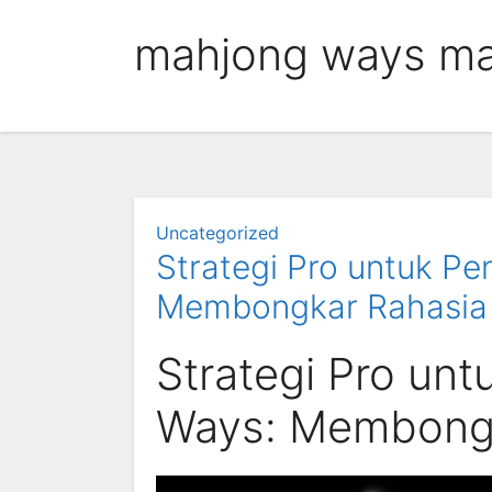
Skip
mahjong ways ma
to
content
Uncategorized
Strategi Pro untuk P
Membongkar Rahasia
Strategi Pro un
Ways: Membong