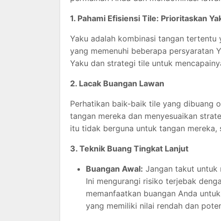
1. Pahami Efisiensi Tile: Prioritaskan Ya
Yaku adalah kombinasi tangan tertentu
yang memenuhi beberapa persyaratan Ya
Yaku dan strategi tile untuk mencapain
2. Lacak Buangan Lawan
Perhatikan baik-baik tile yang dibuang
tangan mereka dan menyesuaikan strateg
itu tidak berguna untuk tangan mereka,
3. Teknik Buang Tingkat Lanjut
Buangan Awal:
Jangan takut untuk 
Ini mengurangi risiko terjebak deng
memanfaatkan buangan Anda untuk 
yang memiliki nilai rendah dan pot