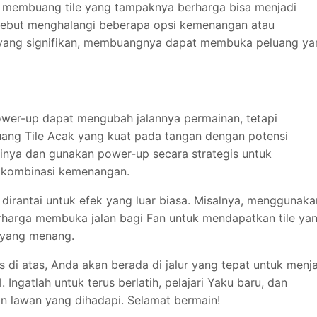
 membuang tile yang tampaknya berharga bisa menjadi
tersebut menghalangi beberapa opsi kemenangan atau
yang signifikan, membuangnya dapat membuka peluang ya
wer-up dapat mengubah jalannya permainan, tetapi
uang Tile Acak yang kuat pada tangan dengan potensi
sinya dan gunakan power-up secara strategis untuk
 kombinasi kemenangan.
irantai untuk efek yang luar biasa. Misalnya, menggunaka
rharga membuka jalan bagi Fan untuk mendapatkan tile ya
 yang menang.
 di atas, Anda akan berada di jalur yang tepat untuk menj
Ingatlah untuk terus berlatih, pelajari Yaku baru, dan
n lawan yang dihadapi. Selamat bermain!