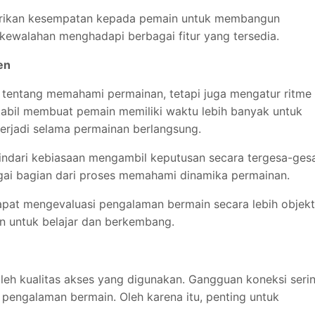
erikan kesempatan kepada pemain untuk membangun
ewalahan menghadapi berbagai fitur yang tersedia.
en
ra tentang memahami permainan, tetapi juga mengatur ritme
abil membuat pemain memiliki waktu lebih banyak untuk
erjadi selama permainan berlangsung.
hindari kebiasaan mengambil keputusan secara tergesa-ges
agai bagian dari proses memahami dinamika permainan.
pat mengevaluasi pengalaman bermain secara lebih objekt
n untuk belajar dan berkembang.
eh kualitas akses yang digunakan. Gangguan koneksi seri
pengalaman bermain. Oleh karena itu, penting untuk