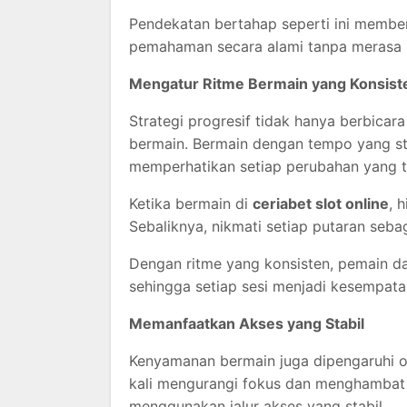
Pendekatan bertahap seperti ini memb
pemahaman secara alami tanpa merasa k
Mengatur Ritme Bermain yang Konsist
Strategi progresif tidak hanya berbica
bermain. Bermain dengan tempo yang st
memperhatikan setiap perubahan yang t
Ketika bermain di
ceriabet slot online
, 
Sebaliknya, nikmati setiap putaran seb
Dengan ritme yang konsisten, pemain da
sehingga setiap sesi menjadi kesempata
Memanfaatkan Akses yang Stabil
Kenyamanan bermain juga dipengaruhi ol
kali mengurangi fokus dan menghambat 
menggunakan jalur akses yang stabil.