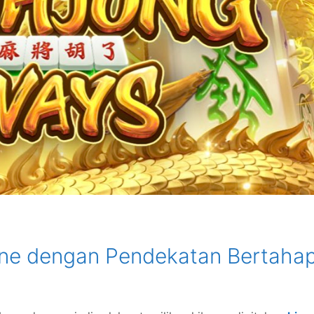
ine dengan Pendekatan Bertaha