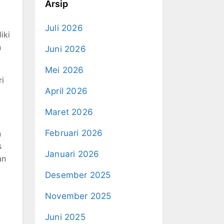
Arsip
Juli 2026
iki
n
Juni 2026
Mei 2026
i
April 2026
Maret 2026
Februari 2026
n
s
Januari 2026
an
Desember 2025
November 2025
Juni 2025