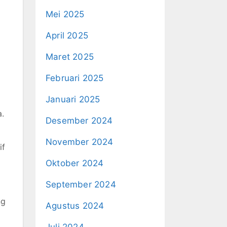
Mei 2025
April 2025
Maret 2025
Februari 2025
Januari 2025
a.
Desember 2024
November 2024
if
Oktober 2024
September 2024
ng
Agustus 2024