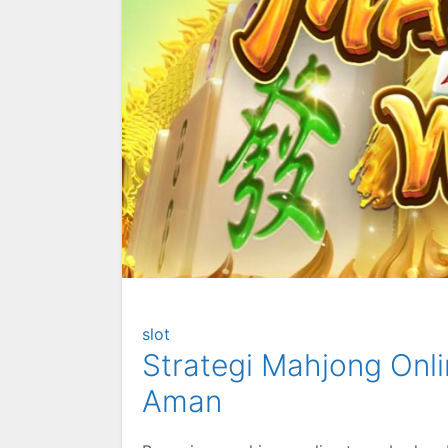
slot
Strategi Mahjong Onl
Aman