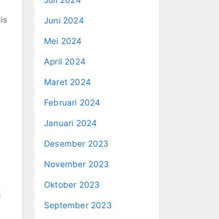
Juli 2024
is
Juni 2024
Mei 2024
April 2024
Maret 2024
Februari 2024
Januari 2024
Desember 2023
November 2023
Oktober 2023
k
September 2023