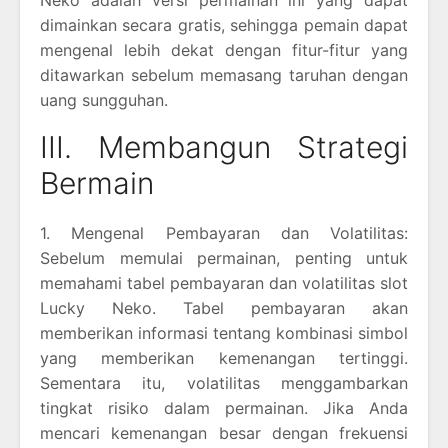
Neko adalah versi permainan ini yang dapat
dimainkan secara gratis, sehingga pemain dapat
mengenal lebih dekat dengan fitur-fitur yang
ditawarkan sebelum memasang taruhan dengan
uang sungguhan.
III. Membangun Strategi
Bermain
1. Mengenal Pembayaran dan Volatilitas:
Sebelum memulai permainan, penting untuk
memahami tabel pembayaran dan volatilitas slot
Lucky Neko. Tabel pembayaran akan
memberikan informasi tentang kombinasi simbol
yang memberikan kemenangan tertinggi.
Sementara itu, volatilitas menggambarkan
tingkat risiko dalam permainan. Jika Anda
mencari kemenangan besar dengan frekuensi