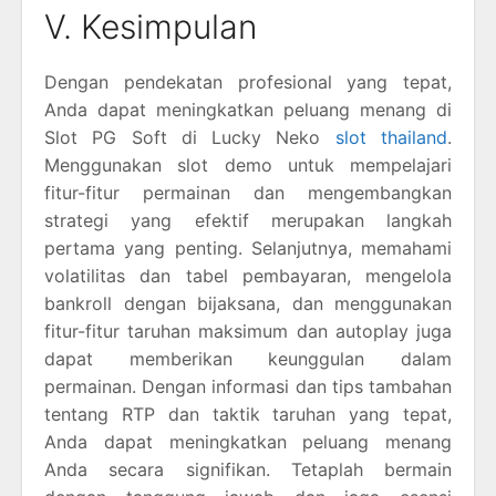
V. Kesimpulan
Dengan pendekatan profesional yang tepat,
Anda dapat meningkatkan peluang menang di
Slot PG Soft di Lucky Neko
slot thailand
.
Menggunakan slot demo untuk mempelajari
fitur-fitur permainan dan mengembangkan
strategi yang efektif merupakan langkah
pertama yang penting. Selanjutnya, memahami
volatilitas dan tabel pembayaran, mengelola
bankroll dengan bijaksana, dan menggunakan
fitur-fitur taruhan maksimum dan autoplay juga
dapat memberikan keunggulan dalam
permainan. Dengan informasi dan tips tambahan
tentang RTP dan taktik taruhan yang tepat,
Anda dapat meningkatkan peluang menang
Anda secara signifikan. Tetaplah bermain