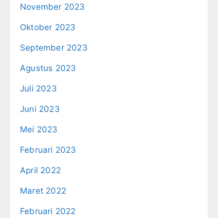
November 2023
Oktober 2023
September 2023
Agustus 2023
Juli 2023
Juni 2023
Mei 2023
Februari 2023
April 2022
Maret 2022
Februari 2022