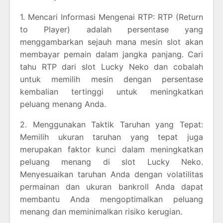
1. Mencari Informasi Mengenai RTP: RTP (Return
to Player) adalah persentase yang
menggambarkan sejauh mana mesin slot akan
membayar pemain dalam jangka panjang. Cari
tahu RTP dari slot Lucky Neko dan cobalah
untuk memilih mesin dengan persentase
kembalian tertinggi untuk meningkatkan
peluang menang Anda.
2. Menggunakan Taktik Taruhan yang Tepat:
Memilih ukuran taruhan yang tepat juga
merupakan faktor kunci dalam meningkatkan
peluang menang di slot Lucky Neko.
Menyesuaikan taruhan Anda dengan volatilitas
permainan dan ukuran bankroll Anda dapat
membantu Anda mengoptimalkan peluang
menang dan meminimalkan risiko kerugian.