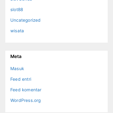
slot88
Uncategorized
wisata
Meta
Masuk
Feed entri
Feed komentar
WordPress.org