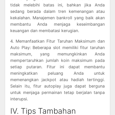
tidak melebihi batas ini, bahkan jika Anda
sedang berada dalam tren kemenangan atau
kekalahan. Manajemen bankroll yang baik akan
membantu Anda menjaga keseimbangan
keuangan dan membatasi kerugian.
4. Memanfaatkan Fitur Taruhan Maksimum dan
Auto Play: Beberapa slot memiliki fitur taruhan
maksimum, yang memungkinkan Anda
mempertaruhkan jumlah koin maksimum pada
setiap putaran. Fitur ini dapat membantu
meningkatkan peluang Anda untuk
memenangkan jackpot atau hadiah tertinggi.
Selain itu, fitur autoplay juga dapat berguna
untuk menjaga permainan tetap berjalan tanpa
interupsi.
IV. Tips Tambahan