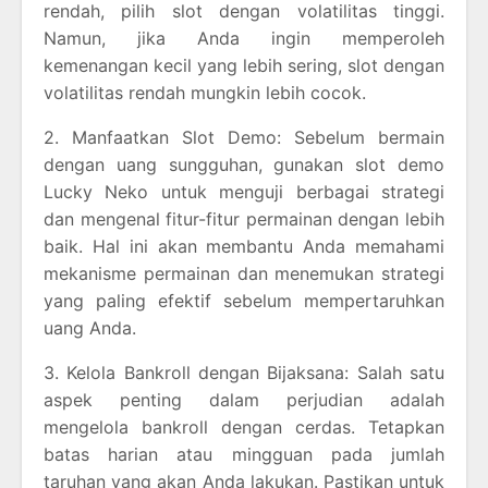
rendah, pilih slot dengan volatilitas tinggi.
Namun, jika Anda ingin memperoleh
kemenangan kecil yang lebih sering, slot dengan
volatilitas rendah mungkin lebih cocok.
2. Manfaatkan Slot Demo: Sebelum bermain
dengan uang sungguhan, gunakan slot demo
Lucky Neko untuk menguji berbagai strategi
dan mengenal fitur-fitur permainan dengan lebih
baik. Hal ini akan membantu Anda memahami
mekanisme permainan dan menemukan strategi
yang paling efektif sebelum mempertaruhkan
uang Anda.
3. Kelola Bankroll dengan Bijaksana: Salah satu
aspek penting dalam perjudian adalah
mengelola bankroll dengan cerdas. Tetapkan
batas harian atau mingguan pada jumlah
taruhan yang akan Anda lakukan. Pastikan untuk