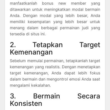
manfaatkanlah bonus new member yang
ditawarkan untuk meningkatkan modal bermain
Anda. Dengan modal yang lebih besar, Anda
memiliki kesempatan yang lebih besar untuk
menang dalam berbagai permainan judi yang
tersedia di situs ini.
2. Tetapkan Target
Kemenangan
Sebelum memulai permainan, tetapkanlah target
kemenangan yang realistis. Dengan menetapkan
target kemenangan, Anda dapat lebih fokus
dalam bermain dan mengontrol emosi Anda saat
mengalami kekalahan.
3. Bermain Secara
Konsisten