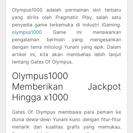
Olympus1000 adalah permainan slot terbaru
yang dirilis oleh Pragmatic Play, salah satu
penyedia game terkemuka di industri iGaming.
olympus1000
Game ini menawarkan
pengalaman bermain yang mengesankan
dengan tema mitologi Yunani yang epik. Dalam
artikel ini, kita akan membahas lebih lanjut
tentang Gates Of Olympus.
Olympus1000
Memberikan Jackpot
Hingga x1000
Gates Of Olympus membawa para pemain ke
dunia dewa-dewi Yunani kuno dengan fitur-fitur
menarik dan kualitas grafis yang memukau.