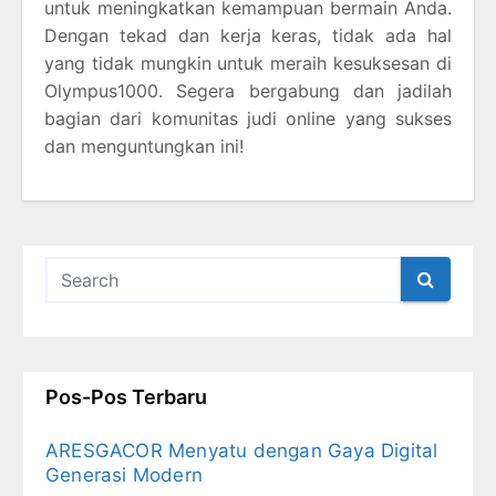
untuk meningkatkan kemampuan bermain Anda.
Dengan tekad dan kerja keras, tidak ada hal
yang tidak mungkin untuk meraih kesuksesan di
Olympus1000. Segera bergabung dan jadilah
bagian dari komunitas judi online yang sukses
dan menguntungkan ini!
Pos-Pos Terbaru
ARESGACOR Menyatu dengan Gaya Digital
Generasi Modern