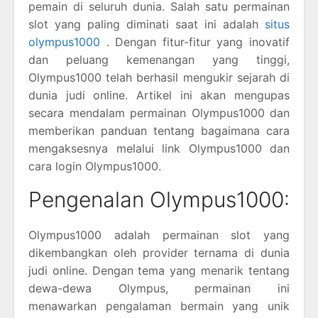
pemain di seluruh dunia. Salah satu permainan
slot yang paling diminati saat ini adalah
situs
olympus1000
. Dengan fitur-fitur yang inovatif
dan peluang kemenangan yang tinggi,
Olympus1000 telah berhasil mengukir sejarah di
dunia judi online. Artikel ini akan mengupas
secara mendalam permainan Olympus1000 dan
memberikan panduan tentang bagaimana cara
mengaksesnya melalui link Olympus1000 dan
cara login Olympus1000.
Pengenalan Olympus1000:
Olympus1000 adalah permainan slot yang
dikembangkan oleh provider ternama di dunia
judi online. Dengan tema yang menarik tentang
dewa-dewa Olympus, permainan ini
menawarkan pengalaman bermain yang unik