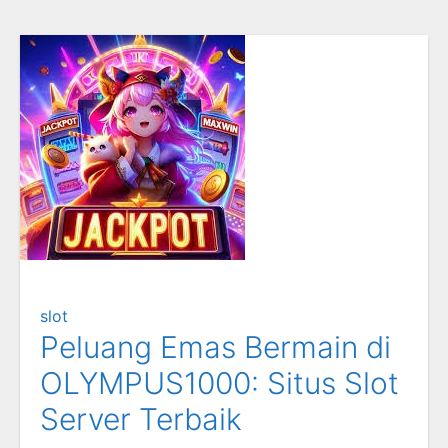
slot
Peluang Emas Bermain di
OLYMPUS1000: Situs Slot
Server Terbaik