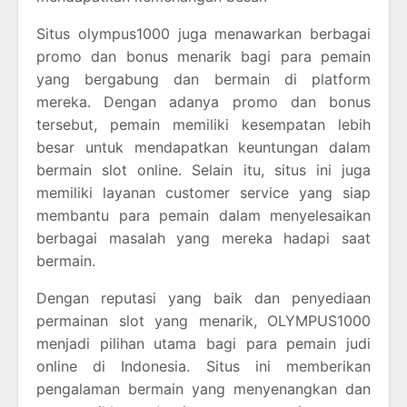
Situs olympus1000 juga menawarkan berbagai
promo dan bonus menarik bagi para pemain
yang bergabung dan bermain di platform
mereka. Dengan adanya promo dan bonus
tersebut, pemain memiliki kesempatan lebih
besar untuk mendapatkan keuntungan dalam
bermain slot online. Selain itu, situs ini juga
memiliki layanan customer service yang siap
membantu para pemain dalam menyelesaikan
berbagai masalah yang mereka hadapi saat
bermain.
Dengan reputasi yang baik dan penyediaan
permainan slot yang menarik, OLYMPUS1000
menjadi pilihan utama bagi para pemain judi
online di Indonesia. Situs ini memberikan
pengalaman bermain yang menyenangkan dan