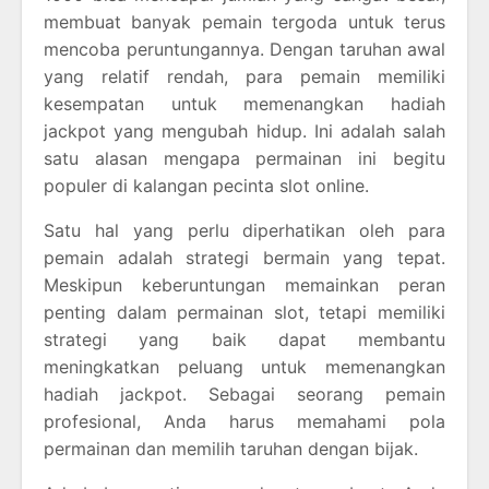
membuat banyak pemain tergoda untuk terus
mencoba peruntungannya. Dengan taruhan awal
yang relatif rendah, para pemain memiliki
kesempatan untuk memenangkan hadiah
jackpot yang mengubah hidup. Ini adalah salah
satu alasan mengapa permainan ini begitu
populer di kalangan pecinta slot online.
Satu hal yang perlu diperhatikan oleh para
pemain adalah strategi bermain yang tepat.
Meskipun keberuntungan memainkan peran
penting dalam permainan slot, tetapi memiliki
strategi yang baik dapat membantu
meningkatkan peluang untuk memenangkan
hadiah jackpot. Sebagai seorang pemain
profesional, Anda harus memahami pola
permainan dan memilih taruhan dengan bijak.