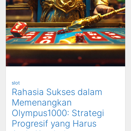
slot
Rahasia Sukses dalam
Memenangkan
Olympus1000: Strategi
Progresif yang Harus