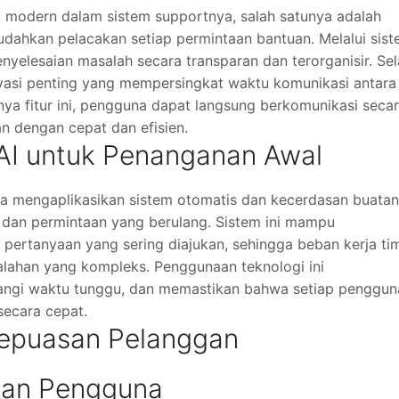
 modern dalam sistem supportnya, salah satunya adalah
dahkan pelacakan setiap permintaan bantuan. Melalui sis
yelesaian masalah secara transparan dan terorganisir. Sel
 inovasi penting yang mempersingkat waktu komunikasi antara
a fitur ini, pengguna dapat langsung berkomunikasi seca
an dengan cepat dan efisien.
AI untuk Penanganan Awal
a mengaplikasikan sistem otomatis dan kecerdasan buatan
dan permintaan yang berulang. Sistem ini mampu
pertanyaan yang sering diajukan, sehingga beban kerja ti
alahan yang kompleks. Penggunaan teknologi ini
rangi waktu tunggu, dan memastikan bahwa setiap penggun
ecara cepat.
epuasan Pelanggan
man Pengguna