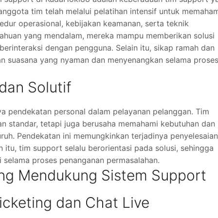
anggota tim telah melalui pelatihan intensif untuk memaha
edur operasional, kebijakan keamanan, serta teknik
etahuan yang mendalam, mereka mampu memberikan solusi
berinteraksi dengan pengguna. Selain itu, sikap ramah dan
akan suasana yang nyaman dan menyenangkan selama prose
dan Solutif
a pendekatan personal dalam pelayanan pelanggan. Tim
n standar, tetapi juga berusaha memahami kebutuhan dan
uh. Pendekatan ini memungkinkan terjadinya penyelesaian
n itu, tim support selalu berorientasi pada solusi, sehingga
i selama proses penanganan permasalahan.
ang Mendukung Sistem Support
cketing dan Chat Live