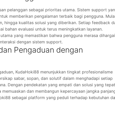
n pelanggan sebagai prioritas utama. Sistem support ya
untuk memberikan pengalaman terbaik bagi pengguna. Mula
 hingga kualitas solusi yang diberikan. Setiap feedback da
i bahan evaluasi untuk terus meningkatkan layanan.
si utama yang memastikan bahwa pengguna merasa dihargai
interaksi dengan sistem support.
 dan Pengaduan dengan
gaduan, KudaHoki88 menunjukkan tingkat profesionalisme
bersikap sabar, sopan, dan solutif dalam menghadapi setiap
a. Dengan pendekatan yang empati dan solusi yang tepat
cara memuaskan dan membangun kepercayaan jangka panjang
oki88 sebagai platform yang peduli terhadap kebutuhan d