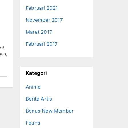
Februari 2021
a
November 2017
Maret 2017
Februari 2017
ya
an,
Kategori
Anime
Berita Artis
Bonus New Member
Fauna