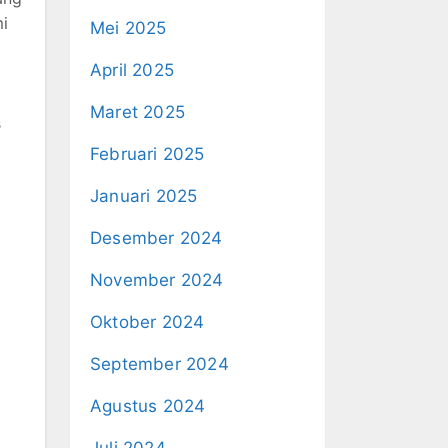
mi
Mei 2025
April 2025
Maret 2025
s
Februari 2025
Januari 2025
Desember 2024
November 2024
Oktober 2024
September 2024
Agustus 2024