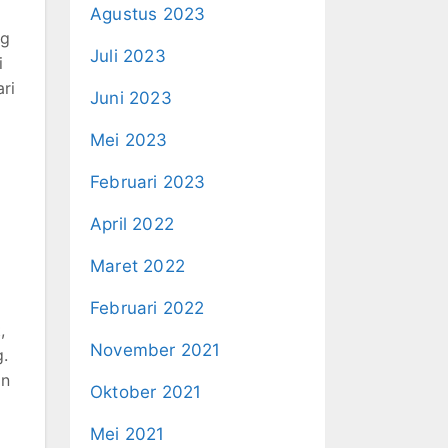
Agustus 2023
ng
Juli 2023
i
ri
Juni 2023
Mei 2023
Februari 2023
April 2022
Maret 2022
Februari 2022
,
November 2021
.
an
Oktober 2021
Mei 2021