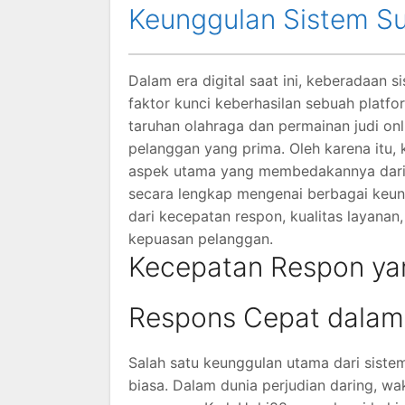
Keunggulan Sistem S
Dalam era digital saat ini, keberadaan s
faktor kunci keberhasilan sebuah platfo
taruhan olahraga dan permainan judi on
pelanggan yang prima. Oleh karena itu,
aspek utama yang membedakannya dari ko
secara lengkap mengenai berbagai keung
dari kecepatan respon, kualitas layana
kepuasan pelanggan.
Kecepatan Respon ya
Respons Cepat dalam
Salah satu keunggulan utama dari siste
biasa. Dalam dunia perjudian daring, w