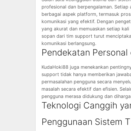
profesional dan berpengalaman. Setiap 
berbagai aspek platform, termasuk pros
komunikasi yang efektif. Dengan peng
yang akurat dan memuaskan setiap kali 
sopan dari tim support turut mencipt
komunikasi berlangsung.
Pendekatan Personal 
KudaHoki88 juga menekankan pentingny
support tidak hanya memberikan jawaba
permasalahan pengguna secara menyelur
masalah secara efektif dan efisien. Selai
pengguna merasa didukung dan diharga
Teknologi Canggih y
Penggunaan Sistem Ti