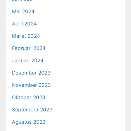
Mei 2024
April 2024
Maret 2024
Februari 2024
Januari 2024
Desember 2023
November 2023
Oktober 2023
September 2023
Agustus 2023