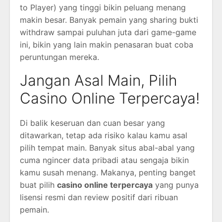
to Player) yang tinggi bikin peluang menang
makin besar. Banyak pemain yang sharing bukti
withdraw sampai puluhan juta dari game-game
ini, bikin yang lain makin penasaran buat coba
peruntungan mereka.
Jangan Asal Main, Pilih
Casino Online Terpercaya!
Di balik keseruan dan cuan besar yang
ditawarkan, tetap ada risiko kalau kamu asal
pilih tempat main. Banyak situs abal-abal yang
cuma ngincer data pribadi atau sengaja bikin
kamu susah menang. Makanya, penting banget
buat pilih
casino online terpercaya
yang punya
lisensi resmi dan review positif dari ribuan
pemain.