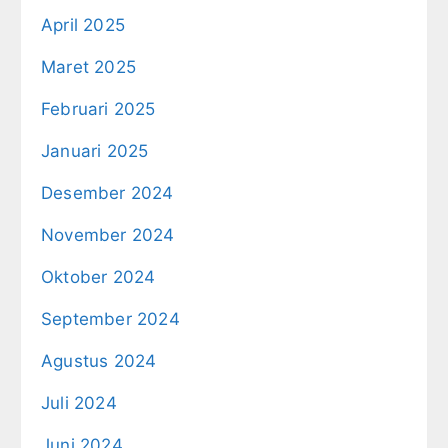
April 2025
Maret 2025
Februari 2025
Januari 2025
Desember 2024
November 2024
Oktober 2024
September 2024
Agustus 2024
Juli 2024
Juni 2024