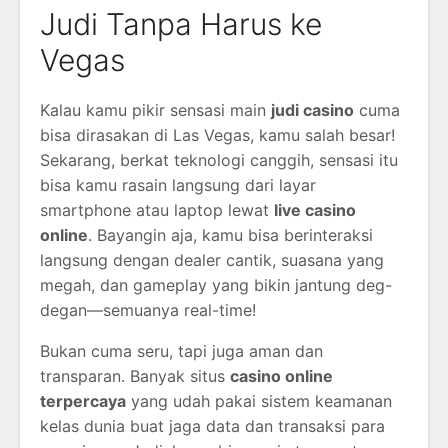
Judi Tanpa Harus ke
Vegas
Kalau kamu pikir sensasi main
judi casino
cuma
bisa dirasakan di Las Vegas, kamu salah besar!
Sekarang, berkat teknologi canggih, sensasi itu
bisa kamu rasain langsung dari layar
smartphone atau laptop lewat
live casino
online
. Bayangin aja, kamu bisa berinteraksi
langsung dengan dealer cantik, suasana yang
megah, dan gameplay yang bikin jantung deg-
degan—semuanya real-time!
Bukan cuma seru, tapi juga aman dan
transparan. Banyak situs
casino online
terpercaya
yang udah pakai sistem keamanan
kelas dunia buat jaga data dan transaksi para