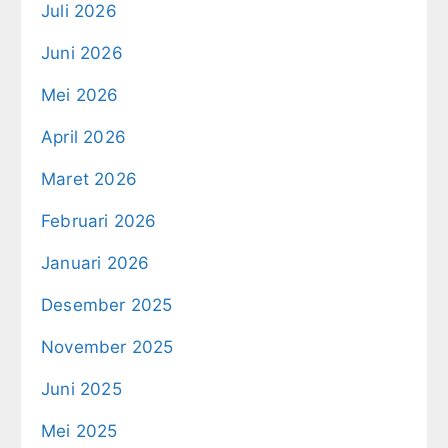
Juli 2026
Juni 2026
Mei 2026
April 2026
Maret 2026
Februari 2026
Januari 2026
Desember 2025
November 2025
Juni 2025
Mei 2025