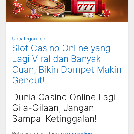
Uncategorized
Slot Casino Online yang
Lagi Viral dan Banyak
Cuan, Bikin Dompet Makin
Gendut!
Dunia Casino Online Lagi
Gila-Gilaan, Jangan
Sampai Ketinggalan!
Belakangan ini, dunia
casino online