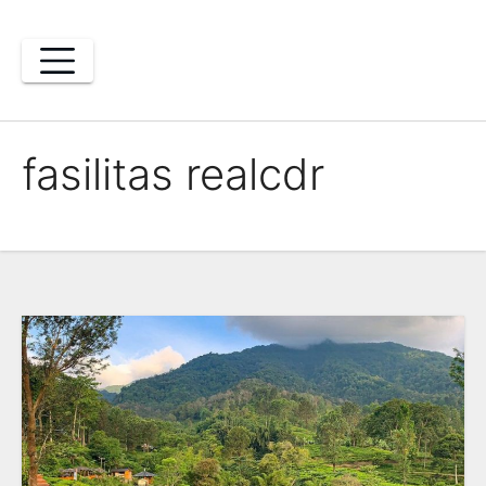
Skip
to
content
fasilitas realcdr