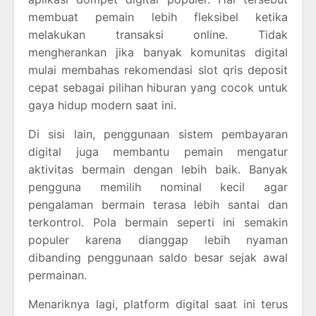
membuat pemain lebih fleksibel ketika
melakukan transaksi online. Tidak
mengherankan jika banyak komunitas digital
mulai membahas rekomendasi slot qris deposit
cepat sebagai pilihan hiburan yang cocok untuk
gaya hidup modern saat ini.
Di sisi lain, penggunaan sistem pembayaran
digital juga membantu pemain mengatur
aktivitas bermain dengan lebih baik. Banyak
pengguna memilih nominal kecil agar
pengalaman bermain terasa lebih santai dan
terkontrol. Pola bermain seperti ini semakin
populer karena dianggap lebih nyaman
dibanding penggunaan saldo besar sejak awal
permainan.
Menariknya lagi, platform digital saat ini terus