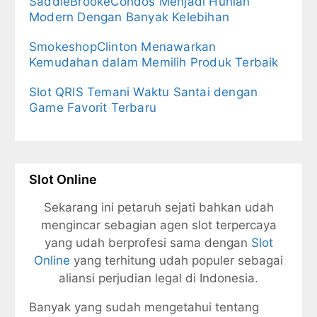
SaddleBrookeCondos Menjadi Hunian
Modern Dengan Banyak Kelebihan
SmokeshopClinton Menawarkan
Kemudahan dalam Memilih Produk Terbaik
Slot QRIS Temani Waktu Santai dengan
Game Favorit Terbaru
Slot Online
Sekarang ini petaruh sejati bahkan udah
mengincar sebagian agen slot terpercaya
yang udah berprofesi sama dengan
Slot
Online
yang terhitung udah populer sebagai
aliansi perjudian legal di Indonesia.
Banyak yang sudah mengetahui tentang