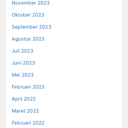
November 2023
Oktober 2023
September 2023
Agustus 2023
Juli 2023
Juni 2023
Mei 2023
Februari 2023
April 2022
Maret 2022
Februari 2022