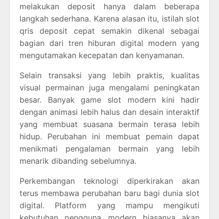
melakukan deposit hanya dalam beberapa
langkah sederhana. Karena alasan itu, istilah slot
qris deposit cepat semakin dikenal sebagai
bagian dari tren hiburan digital modern yang
mengutamakan kecepatan dan kenyamanan.
Selain transaksi yang lebih praktis, kualitas
visual permainan juga mengalami peningkatan
besar. Banyak game slot modern kini hadir
dengan animasi lebih halus dan desain interaktif
yang membuat suasana bermain terasa lebih
hidup. Perubahan ini membuat pemain dapat
menikmati pengalaman bermain yang lebih
menarik dibanding sebelumnya.
Perkembangan teknologi diperkirakan akan
terus membawa perubahan baru bagi dunia slot
digital. Platform yang mampu mengikuti
kebutuhan pengguna modern biasanya akan