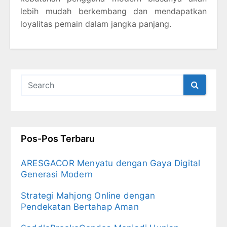
lebih mudah berkembang dan mendapatkan
loyalitas pemain dalam jangka panjang.
Pos-Pos Terbaru
ARESGACOR Menyatu dengan Gaya Digital
Generasi Modern
Strategi Mahjong Online dengan
Pendekatan Bertahap Aman