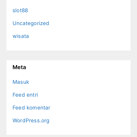
slot88
Uncategorized
wisata
Meta
Masuk
Feed entri
Feed komentar
WordPress.org