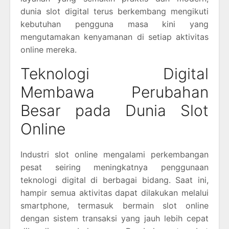
dunia slot digital terus berkembang mengikuti
kebutuhan pengguna masa kini yang
mengutamakan kenyamanan di setiap aktivitas
online mereka.
Teknologi Digital
Membawa Perubahan
Besar pada Dunia Slot
Online
Industri slot online mengalami perkembangan
pesat seiring meningkatnya penggunaan
teknologi digital di berbagai bidang. Saat ini,
hampir semua aktivitas dapat dilakukan melalui
smartphone, termasuk bermain slot online
dengan sistem transaksi yang jauh lebih cepat