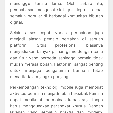
menunggu terlalu lama. Oleh sebab itu,
pembahasan mengenai slot qris deposit cepat
semakin populer di berbagai komunitas hiburan
digital.
Selain akses cepat, variasi permainan juga
menjadi alasan pemain bertahan di sebuah
platform. Situs profesional biasanya
menyediakan banyak pilihan game dengan tema
dan fitur yang berbeda sehingga pemain tidak
mudah merasa bosan. Faktor ini sangat penting
untuk menjaga pengalaman bermain tetap
menarik dalam jangka panjang.
Perkembangan teknologi mobile juga membuat
aktivitas bermain menjadi lebih fleksibel. Pemain
dapat menikmati permainan kapan saja tanpa
harus menggunakan perangkat khusus. Dengan
layanan yang semakin praktis dan modern,