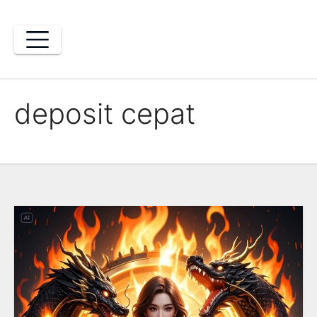
Skip
to
content
deposit cepat