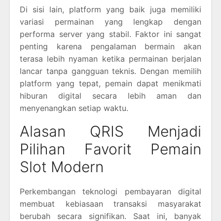
Di sisi lain, platform yang baik juga memiliki
variasi permainan yang lengkap dengan
performa server yang stabil. Faktor ini sangat
penting karena pengalaman bermain akan
terasa lebih nyaman ketika permainan berjalan
lancar tanpa gangguan teknis. Dengan memilih
platform yang tepat, pemain dapat menikmati
hiburan digital secara lebih aman dan
menyenangkan setiap waktu.
Alasan QRIS Menjadi
Pilihan Favorit Pemain
Slot Modern
Perkembangan teknologi pembayaran digital
membuat kebiasaan transaksi masyarakat
berubah secara signifikan. Saat ini, banyak