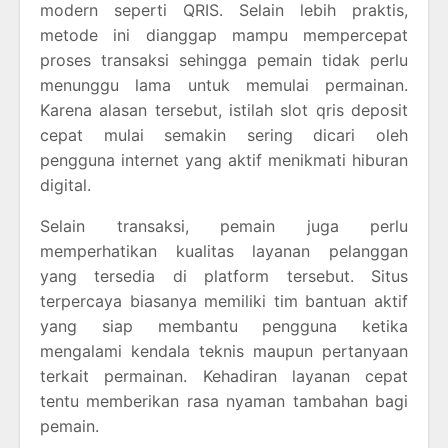
modern seperti QRIS. Selain lebih praktis,
metode ini dianggap mampu mempercepat
proses transaksi sehingga pemain tidak perlu
menunggu lama untuk memulai permainan.
Karena alasan tersebut, istilah slot qris deposit
cepat mulai semakin sering dicari oleh
pengguna internet yang aktif menikmati hiburan
digital.
Selain transaksi, pemain juga perlu
memperhatikan kualitas layanan pelanggan
yang tersedia di platform tersebut. Situs
terpercaya biasanya memiliki tim bantuan aktif
yang siap membantu pengguna ketika
mengalami kendala teknis maupun pertanyaan
terkait permainan. Kehadiran layanan cepat
tentu memberikan rasa nyaman tambahan bagi
pemain.