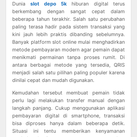
Dunia
slot depo 5k
hiburan digital terus
berkembang dengan sangat cepat dalam
beberapa tahun terakhir. Salah satu perubahan
paling terasa hadir pada sistem transaksi yang
kini jauh lebih praktis dibanding sebelumnya.
Banyak platform slot online mulai menghadirkan
metode pembayaran modern agar pemain dapat
menikmati permainan tanpa proses rumit. Di
antara berbagai metode yang tersedia, QRIS
menjadi salah satu pilihan paling populer karena
dinilai cepat dan mudah digunakan.
Kemudahan tersebut membuat pemain tidak
perlu lagi melakukan transfer manual dengan
langkah panjang. Cukup menggunakan aplikasi
pembayaran digital di smartphone, transaksi
bisa diproses hanya dalam beberapa detik.
Situasi ini tentu memberikan kenyamanan