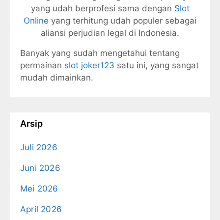
yang udah berprofesi sama dengan
Slot
Online
yang terhitung udah populer sebagai
aliansi perjudian legal di Indonesia.
Banyak yang sudah mengetahui tentang
permainan
slot joker123
satu ini, yang sangat
mudah dimainkan.
Arsip
Juli 2026
Juni 2026
Mei 2026
April 2026