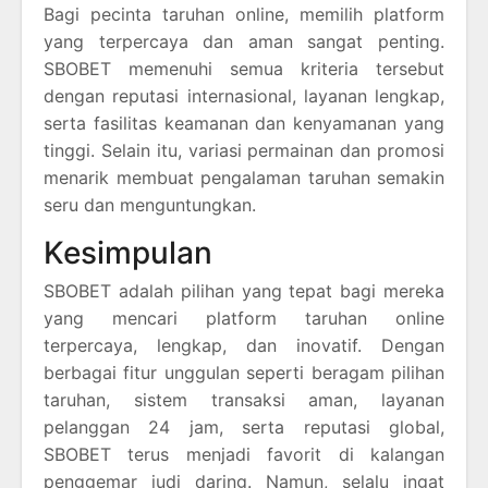
Bagi pecinta taruhan online, memilih platform
yang terpercaya dan aman sangat penting.
SBOBET memenuhi semua kriteria tersebut
dengan reputasi internasional, layanan lengkap,
serta fasilitas keamanan dan kenyamanan yang
tinggi. Selain itu, variasi permainan dan promosi
menarik membuat pengalaman taruhan semakin
seru dan menguntungkan.
Kesimpulan
SBOBET adalah pilihan yang tepat bagi mereka
yang mencari platform taruhan online
terpercaya, lengkap, dan inovatif. Dengan
berbagai fitur unggulan seperti beragam pilihan
taruhan, sistem transaksi aman, layanan
pelanggan 24 jam, serta reputasi global,
SBOBET terus menjadi favorit di kalangan
penggemar judi daring. Namun, selalu ingat