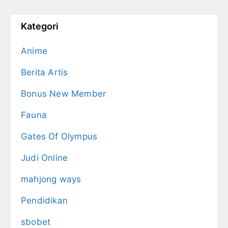
Kategori
Anime
Berita Artis
Bonus New Member
Fauna
Gates Of Olympus
Judi Online
mahjong ways
Pendidikan
sbobet