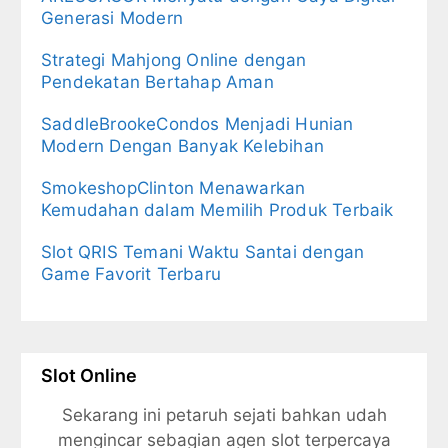
Generasi Modern
Strategi Mahjong Online dengan
Pendekatan Bertahap Aman
SaddleBrookeCondos Menjadi Hunian
Modern Dengan Banyak Kelebihan
SmokeshopClinton Menawarkan
Kemudahan dalam Memilih Produk Terbaik
Slot QRIS Temani Waktu Santai dengan
Game Favorit Terbaru
Slot Online
Sekarang ini petaruh sejati bahkan udah
mengincar sebagian agen slot terpercaya