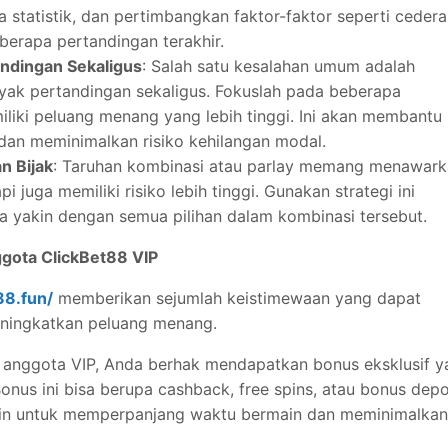
a statistik, dan pertimbangkan faktor-faktor seperti cedera
erapa pertandingan terakhir.
andingan Sekaligus
: Salah satu kesalahan umum adalah
yak pertandingan sekaligus. Fokuslah pada beberapa
liki peluang menang yang lebih tinggi. Ini akan membantu
n meminimalkan risiko kehilangan modal.
n Bijak
: Taruhan kombinasi atau parlay memang menawar
i juga memiliki risiko lebih tinggi. Gunakan strategi ini
da yakin dengan semua pilihan dalam kombinasi tersebut.
gota ClickBet88 VIP
88.fun/
memberikan sejumlah keistimewaan yang dapat
ingkatkan peluang menang.
i anggota VIP, Anda berhak mendapatkan bonus eksklusif y
Bonus ini bisa berupa cashback, free spins, atau bonus depo
kin untuk memperpanjang waktu bermain dan meminimalkan