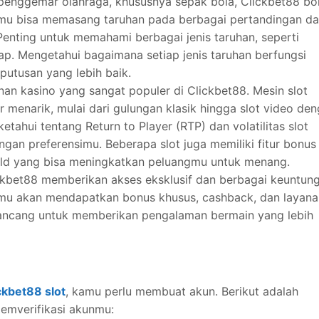
 penggemar olahraga, khususnya sepak bola, Clickbet88 bo
 kamu bisa memasang taruhan pada berbagai pertandingan da
 Penting untuk memahami berbagai jenis taruhan, seperti
ap. Mengetahui bagaimana setiap jenis taruhan berfungsi
tusan yang lebih baik.
inan kasino yang sangat populer di Clickbet88. Mesin slot
 menarik, mulai dari gulungan klasik hingga slot video de
tahui tentang Return to Player (RTP) dan volatilitas slot
gan preferensimu. Beberapa slot juga memiliki fitur bonus
wild yang bisa meningkatkan peluangmu untuk menang.
ickbet88 memberikan akses eksklusif dan berbagai keuntun
mu akan mendapatkan bonus khusus, cashback, dan layana
irancang untuk memberikan pengalaman bermain yang lebih
ckbet88 slot
, kamu perlu membuat akun. Berikut adalah
emverifikasi akunmu: