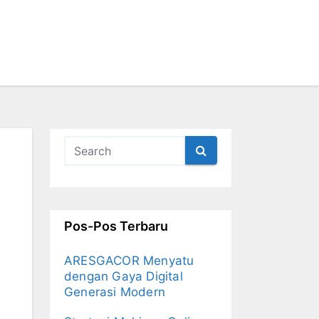
Pos-Pos Terbaru
ARESGACOR Menyatu
dengan Gaya Digital
Generasi Modern