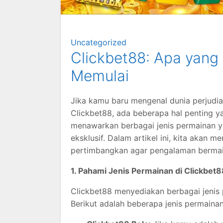
Uncategorized
Clickbet88: Apa yang
Memulai
Jika kamu baru mengenal dunia perjudia
Clickbet88, ada beberapa hal penting y
menawarkan berbagai jenis permainan ya
eksklusif. Dalam artikel ini, kita aka
pertimbangkan agar pengalaman bermai
1. Pahami Jenis Permainan di Clickbet8
Clickbet88 menyediakan berbagai jenis
Berikut adalah beberapa jenis permaina