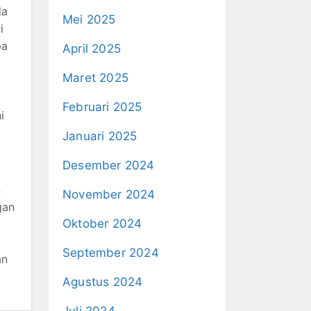
da
Mei 2025
i
pa
April 2025
Maret 2025
Februari 2025
i
Januari 2025
Desember 2024
n
November 2024
gan
Oktober 2024
September 2024
an
Agustus 2024