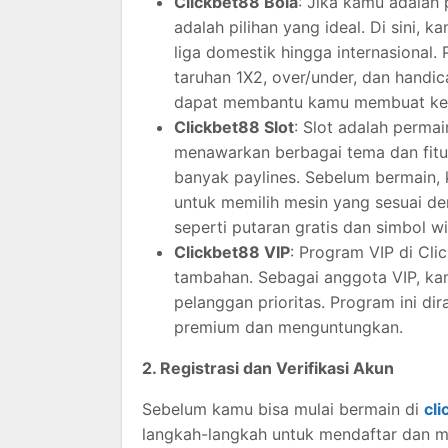
Clickbet88 Bola
: Jika kamu adalah
adalah pilihan yang ideal. Di sini,
liga domestik hingga internasional.
taruhan 1X2, over/under, dan handic
dapat membantu kamu membuat kepu
Clickbet88 Slot
: Slot adalah perma
menawarkan berbagai tema dan fitur
banyak paylines. Sebelum bermain, ke
untuk memilih mesin yang sesuai den
seperti putaran gratis dan simbol 
Clickbet88 VIP
: Program VIP di Cl
tambahan. Sebagai anggota VIP, ka
pelanggan prioritas. Program ini d
premium dan menguntungkan.
2. Registrasi dan Verifikasi Akun
Sebelum kamu bisa mulai bermain di
cli
langkah-langkah untuk mendaftar dan m