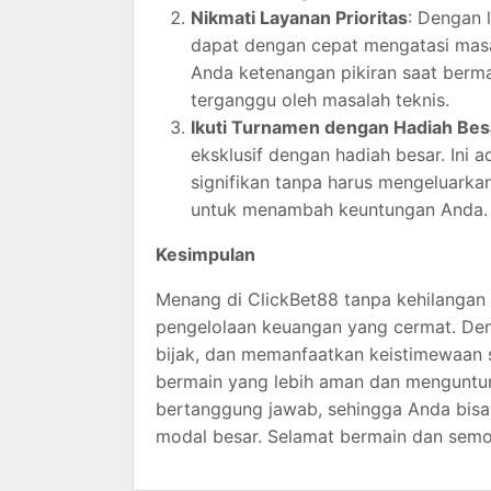
Nikmati Layanan Prioritas
: Dengan 
dapat dengan cepat mengatasi masa
Anda ketenangan pikiran saat berma
terganggu oleh masalah teknis.
Ikuti Turnamen dengan Hadiah Bes
eksklusif dengan hadiah besar. In
signifikan tanpa harus mengeluark
untuk menambah keuntungan Anda.
Kesimpulan
Menang di ClickBet88 tanpa kehilanga
pengelolaan keuangan yang cermat. Den
bijak, dan memanfaatkan keistimewaan 
bermain yang lebih aman dan menguntung
bertanggung jawab, sehingga Anda bisa 
modal besar. Selamat bermain dan semo