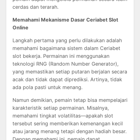
cerdas dan terarah.
Memahami Mekanisme Dasar Ceriabet Slot
Online
Langkah pertama yang perlu dilakukan adalah
memahami bagaimana sistem dalam Ceriabet
slot bekerja. Permainan ini menggunakan
teknologi RNG (Random Number Generator),
yang memastikan setiap putaran berjalan secara
acak dan tidak dapat diprediksi. Artinya, tidak
ada pola pasti untuk menang.
Namun demikian, pemain tetap bisa mempelajari
karakteristik setiap permainan. Misalnya,
memahami tingkat volatilitas—apakah slot
tersebut sering memberikan kemenangan kecil
atau jarang menang tetapi dengan hadiah besar.
Dengan memahami ini, pemain dapat