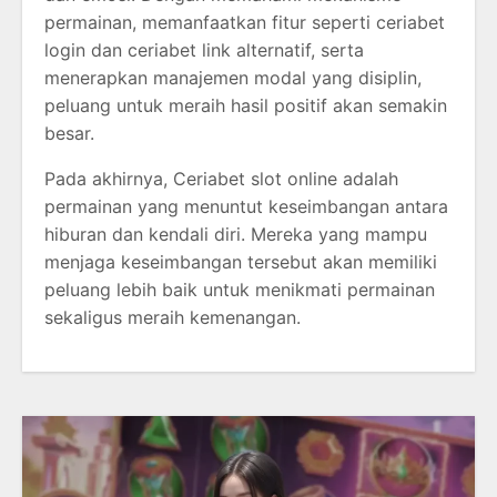
permainan, memanfaatkan fitur seperti ceriabet
login dan ceriabet link alternatif, serta
menerapkan manajemen modal yang disiplin,
peluang untuk meraih hasil positif akan semakin
besar.
Pada akhirnya, Ceriabet slot online adalah
permainan yang menuntut keseimbangan antara
hiburan dan kendali diri. Mereka yang mampu
menjaga keseimbangan tersebut akan memiliki
peluang lebih baik untuk menikmati permainan
sekaligus meraih kemenangan.