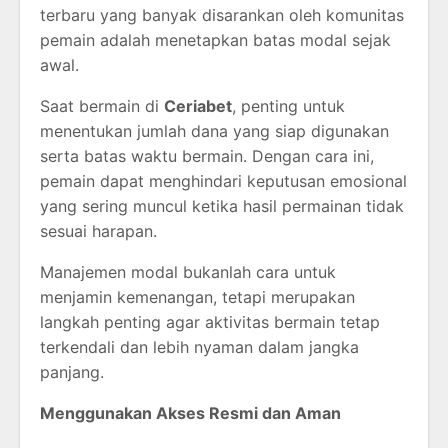
terbaru yang banyak disarankan oleh komunitas
pemain adalah menetapkan batas modal sejak
awal.
Saat bermain di
Ceriabet
, penting untuk
menentukan jumlah dana yang siap digunakan
serta batas waktu bermain. Dengan cara ini,
pemain dapat menghindari keputusan emosional
yang sering muncul ketika hasil permainan tidak
sesuai harapan.
Manajemen modal bukanlah cara untuk
menjamin kemenangan, tetapi merupakan
langkah penting agar aktivitas bermain tetap
terkendali dan lebih nyaman dalam jangka
panjang.
Menggunakan Akses Resmi dan Aman