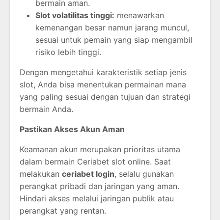
bermain aman.
Slot volatilitas tinggi:
menawarkan
kemenangan besar namun jarang muncul,
sesuai untuk pemain yang siap mengambil
risiko lebih tinggi.
Dengan mengetahui karakteristik setiap jenis
slot, Anda bisa menentukan permainan mana
yang paling sesuai dengan tujuan dan strategi
bermain Anda.
Pastikan Akses Akun Aman
Keamanan akun merupakan prioritas utama
dalam bermain Ceriabet slot online. Saat
melakukan
ceriabet login
, selalu gunakan
perangkat pribadi dan jaringan yang aman.
Hindari akses melalui jaringan publik atau
perangkat yang rentan.