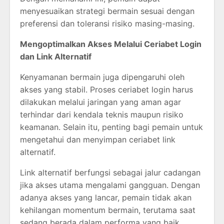
menyesuaikan strategi bermain sesuai dengan
preferensi dan toleransi risiko masing-masing.
Mengoptimalkan Akses Melalui Ceriabet Login
dan Link Alternatif
Kenyamanan bermain juga dipengaruhi oleh
akses yang stabil. Proses ceriabet login harus
dilakukan melalui jaringan yang aman agar
terhindar dari kendala teknis maupun risiko
keamanan. Selain itu, penting bagi pemain untuk
mengetahui dan menyimpan ceriabet link
alternatif.
Link alternatif berfungsi sebagai jalur cadangan
jika akses utama mengalami gangguan. Dengan
adanya akses yang lancar, pemain tidak akan
kehilangan momentum bermain, terutama saat
sedang berada dalam performa yang baik.