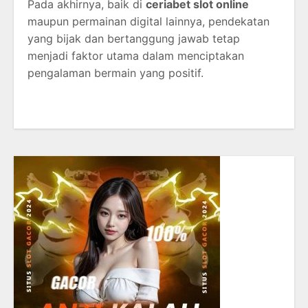
Pada akhirnya, baik di
ceriabet slot online
maupun permainan digital lainnya, pendekatan
yang bijak dan bertanggung jawab tetap
menjadi faktor utama dalam menciptakan
pengalaman bermain yang positif.