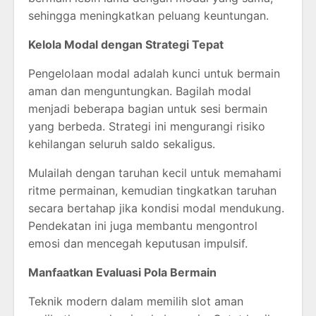
sehingga meningkatkan peluang keuntungan.
Kelola Modal dengan Strategi Tepat
Pengelolaan modal adalah kunci untuk bermain
aman dan menguntungkan. Bagilah modal
menjadi beberapa bagian untuk sesi bermain
yang berbeda. Strategi ini mengurangi risiko
kehilangan seluruh saldo sekaligus.
Mulailah dengan taruhan kecil untuk memahami
ritme permainan, kemudian tingkatkan taruhan
secara bertahap jika kondisi modal mendukung.
Pendekatan ini juga membantu mengontrol
emosi dan mencegah keputusan impulsif.
Manfaatkan Evaluasi Pola Bermain
Teknik modern dalam memilih slot aman