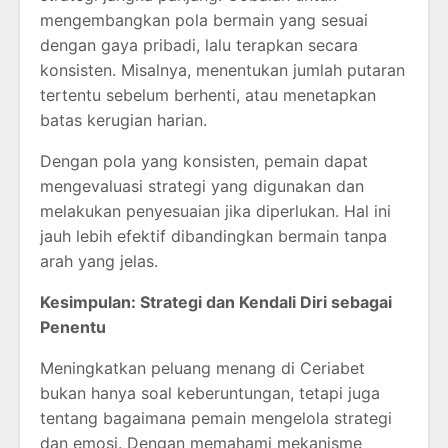
mengembangkan pola bermain yang sesuai
dengan gaya pribadi, lalu terapkan secara
konsisten. Misalnya, menentukan jumlah putaran
tertentu sebelum berhenti, atau menetapkan
batas kerugian harian.
Dengan pola yang konsisten, pemain dapat
mengevaluasi strategi yang digunakan dan
melakukan penyesuaian jika diperlukan. Hal ini
jauh lebih efektif dibandingkan bermain tanpa
arah yang jelas.
Kesimpulan: Strategi dan Kendali Diri sebagai
Penentu
Meningkatkan peluang menang di Ceriabet
bukan hanya soal keberuntungan, tetapi juga
tentang bagaimana pemain mengelola strategi
dan emosi. Dengan memahami mekanisme