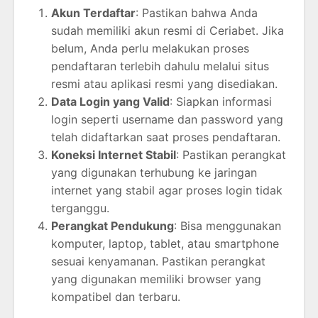
Akun Terdaftar
: Pastikan bahwa Anda
sudah memiliki akun resmi di Ceriabet. Jika
belum, Anda perlu melakukan proses
pendaftaran terlebih dahulu melalui situs
resmi atau aplikasi resmi yang disediakan.
Data Login yang Valid
: Siapkan informasi
login seperti username dan password yang
telah didaftarkan saat proses pendaftaran.
Koneksi Internet Stabil
: Pastikan perangkat
yang digunakan terhubung ke jaringan
internet yang stabil agar proses login tidak
terganggu.
Perangkat Pendukung
: Bisa menggunakan
komputer, laptop, tablet, atau smartphone
sesuai kenyamanan. Pastikan perangkat
yang digunakan memiliki browser yang
kompatibel dan terbaru.