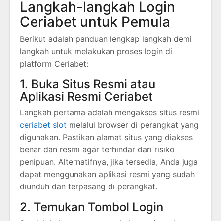
Langkah-langkah Login
Ceriabet untuk Pemula
Berikut adalah panduan lengkap langkah demi
langkah untuk melakukan proses login di
platform Ceriabet:
1. Buka Situs Resmi atau
Aplikasi Resmi Ceriabet
Langkah pertama adalah mengakses situs resmi
ceriabet slot
melalui browser di perangkat yang
digunakan. Pastikan alamat situs yang diakses
benar dan resmi agar terhindar dari risiko
penipuan. Alternatifnya, jika tersedia, Anda juga
dapat menggunakan aplikasi resmi yang sudah
diunduh dan terpasang di perangkat.
2. Temukan Tombol Login