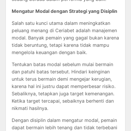
Mengatur Modal dengan Strategi yang Disiplin
Salah satu kunci utama dalam meningkatkan
peluang menang di Ceriabet adalah manajemen
modal. Banyak pemain yang gagal bukan karena
tidak beruntung, tetapi karena tidak mampu
mengelola keuangan dengan baik.
Tentukan batas modal sebelum mulai bermain
dan patuhi batas tersebut. Hindari keinginan
untuk terus bermain demi mengejar kerugian,
karena hal ini justru dapat memperbesar risiko.
Sebaliknya, tetapkan juga target kemenangan.
Ketika target tercapai, sebaiknya berhenti dan
nikmati hasilnya.
Dengan disiplin dalam mengatur modal, pemain
dapat bermain lebih tenang dan tidak terbebani