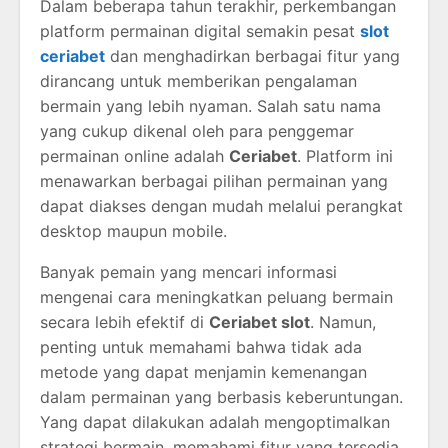
Dalam beberapa tahun terakhir, perkembangan
platform permainan digital semakin pesat
slot
ceriabet
dan menghadirkan berbagai fitur yang
dirancang untuk memberikan pengalaman
bermain yang lebih nyaman. Salah satu nama
yang cukup dikenal oleh para penggemar
permainan online adalah
Ceriabet
. Platform ini
menawarkan berbagai pilihan permainan yang
dapat diakses dengan mudah melalui perangkat
desktop maupun mobile.
Banyak pemain yang mencari informasi
mengenai cara meningkatkan peluang bermain
secara lebih efektif di
Ceriabet slot
. Namun,
penting untuk memahami bahwa tidak ada
metode yang dapat menjamin kemenangan
dalam permainan yang berbasis keberuntungan.
Yang dapat dilakukan adalah mengoptimalkan
strategi bermain, memahami fitur yang tersedia,