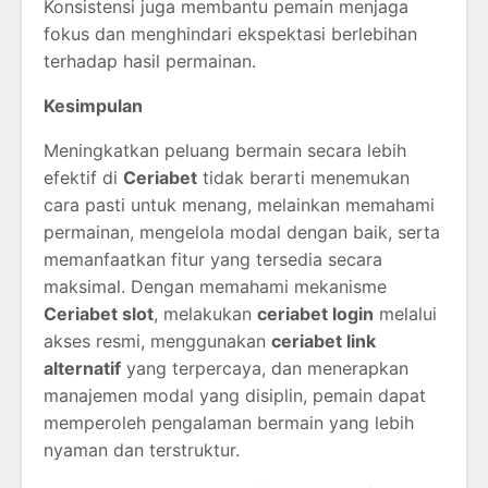
Konsistensi juga membantu pemain menjaga
fokus dan menghindari ekspektasi berlebihan
terhadap hasil permainan.
Kesimpulan
Meningkatkan peluang bermain secara lebih
efektif di
Ceriabet
tidak berarti menemukan
cara pasti untuk menang, melainkan memahami
permainan, mengelola modal dengan baik, serta
memanfaatkan fitur yang tersedia secara
maksimal. Dengan memahami mekanisme
Ceriabet slot
, melakukan
ceriabet login
melalui
akses resmi, menggunakan
ceriabet link
alternatif
yang terpercaya, dan menerapkan
manajemen modal yang disiplin, pemain dapat
memperoleh pengalaman bermain yang lebih
nyaman dan terstruktur.