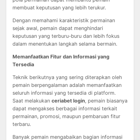
membuat keputusan yang lebih terukur.
Dengan memahami karakteristik permainan
sejak awal, pemain dapat menghindari
keputusan yang terburu-buru dan lebih fokus
dalam menentukan langkah selama bermain.
Memanfaatkan Fitur dan Informasi yang
Tersedia
Teknik berikutnya yang sering diterapkan oleh
pemain berpengalaman adalah memanfaatkan
seluruh informasi yang tersedia di platform.
Saat melakukan
ceriabet login
, pemain biasanya
dapat mengakses berbagai informasi terkait
permainan, promosi, maupun pembaruan fitur
terbaru.
Banyak pemain mengabaikan bagian informasi