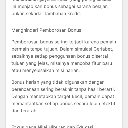
Ini menjadikan bonus sebagai sarana belajar,
bukan sekadar tambahan kredit.
Menghindari Pemborosan Bonus
Pemborosan bonus sering terjadi karena pemain
bermain tanpa tujuan. Dalam simulasi Ceriabet,
sebaiknya setiap penggunaan bonus disertai
tujuan yang jelas, misalnya mencoba fitur baru
atau menyelesaikan misi harian.
Bonus harian yang tidak digunakan dengan
perencanaan sering berakhir tanpa hasil berarti.
Dengan menetapkan target kecil, pemain dapat
memanfaatkan setiap bonus secara lebih efektif
dan terarah.
Fokus pada Nilai Hiburan dan Edukasi