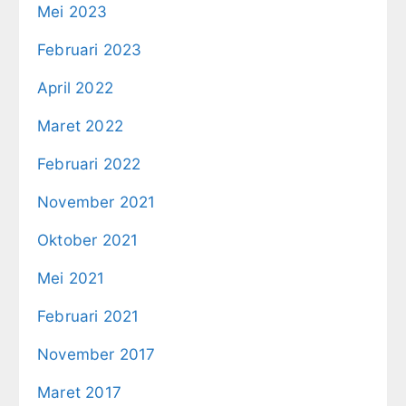
Mei 2023
Februari 2023
April 2022
Maret 2022
Februari 2022
November 2021
Oktober 2021
Mei 2021
Februari 2021
November 2017
Maret 2017