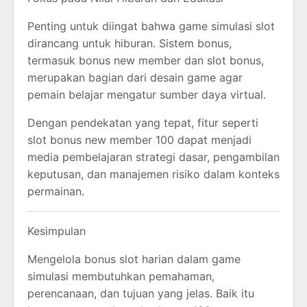
Penting untuk diingat bahwa game simulasi slot
dirancang untuk hiburan. Sistem bonus,
termasuk bonus new member dan slot bonus,
merupakan bagian dari desain game agar
pemain belajar mengatur sumber daya virtual.
Dengan pendekatan yang tepat, fitur seperti
slot bonus new member 100 dapat menjadi
media pembelajaran strategi dasar, pengambilan
keputusan, dan manajemen risiko dalam konteks
permainan.
Kesimpulan
Mengelola bonus slot harian dalam game
simulasi membutuhkan pemahaman,
perencanaan, dan tujuan yang jelas. Baik itu