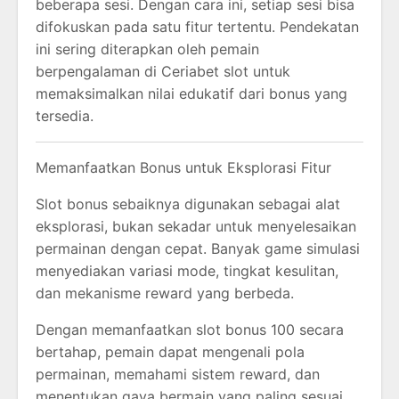
beberapa sesi. Dengan cara ini, setiap sesi bisa
difokuskan pada satu fitur tertentu. Pendekatan
ini sering diterapkan oleh pemain
berpengalaman di Ceriabet slot untuk
memaksimalkan nilai edukatif dari bonus yang
tersedia.
Memanfaatkan Bonus untuk Eksplorasi Fitur
Slot bonus sebaiknya digunakan sebagai alat
eksplorasi, bukan sekadar untuk menyelesaikan
permainan dengan cepat. Banyak game simulasi
menyediakan variasi mode, tingkat kesulitan,
dan mekanisme reward yang berbeda.
Dengan memanfaatkan slot bonus 100 secara
bertahap, pemain dapat mengenali pola
permainan, memahami sistem reward, dan
menentukan gaya bermain yang paling sesuai.