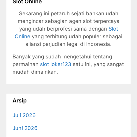
Slot Online
Sekarang ini petaruh sejati bahkan udah
mengincar sebagian agen slot terpercaya
yang udah berprofesi sama dengan
Slot
Online
yang terhitung udah populer sebagai
aliansi perjudian legal di Indonesia.
Banyak yang sudah mengetahui tentang
permainan
slot joker123
satu ini, yang sangat
mudah dimainkan.
Arsip
Juli 2026
Juni 2026