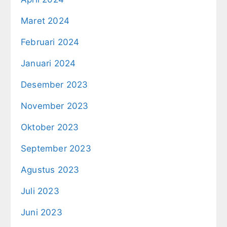
Maret 2024
Februari 2024
Januari 2024
Desember 2023
November 2023
Oktober 2023
September 2023
Agustus 2023
Juli 2023
Juni 2023