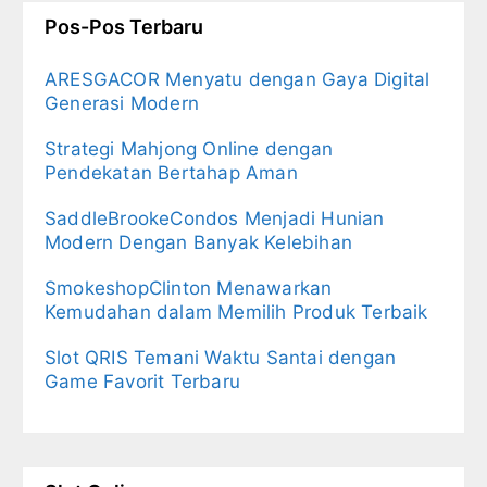
Pos-Pos Terbaru
ARESGACOR Menyatu dengan Gaya Digital
Generasi Modern
Strategi Mahjong Online dengan
Pendekatan Bertahap Aman
SaddleBrookeCondos Menjadi Hunian
Modern Dengan Banyak Kelebihan
SmokeshopClinton Menawarkan
Kemudahan dalam Memilih Produk Terbaik
Slot QRIS Temani Waktu Santai dengan
Game Favorit Terbaru