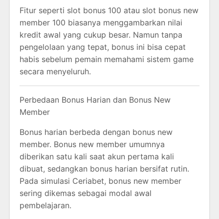
Fitur seperti slot bonus 100 atau slot bonus new
member 100 biasanya menggambarkan nilai
kredit awal yang cukup besar. Namun tanpa
pengelolaan yang tepat, bonus ini bisa cepat
habis sebelum pemain memahami sistem game
secara menyeluruh.
Perbedaan Bonus Harian dan Bonus New
Member
Bonus harian berbeda dengan bonus new
member. Bonus new member umumnya
diberikan satu kali saat akun pertama kali
dibuat, sedangkan bonus harian bersifat rutin.
Pada simulasi Ceriabet, bonus new member
sering dikemas sebagai modal awal
pembelajaran.