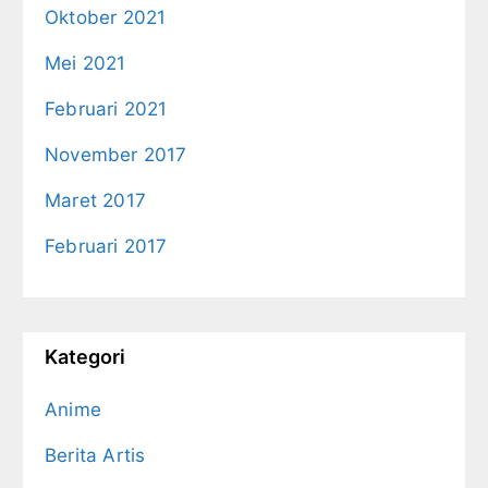
Oktober 2021
Mei 2021
Februari 2021
November 2017
Maret 2017
Februari 2017
Kategori
Anime
Berita Artis