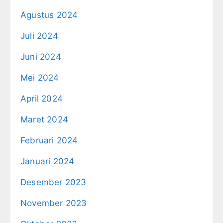
Agustus 2024
Juli 2024
Juni 2024
Mei 2024
April 2024
Maret 2024
Februari 2024
Januari 2024
Desember 2023
November 2023