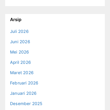
Arsip
Juli 2026
Juni 2026
Mei 2026
April 2026
Maret 2026
Februari 2026
Januari 2026
Desember 2025