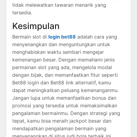
tidak melewatkan tawaran menarik yang
tersedia.
Kesimpulan
Bermain slot di
login bet88
adalah cara yang
menyenangkan dan menguntungkan untuk
menghabiskan waktu sembari mengejar
kemenangan besar. Dengan memahami jenis
permainan slot yang ada, mengelola modal
dengan bijak, dan memanfaatkan fitur seperti
Bet88 login dan Bet88 link alternatif, kamu
dapat meningkatkan peluang kemenanganmu.
Jangan lupa untuk memanfaatkan bonus dan
promosi yang tersedia untuk memaksimalkan
pengalaman bermainmu. Dengan strategi yang
tepat, kamu bisa meraih jackpot besar dan
mendapatkan pengalaman bermain yang
menyenangkan di situs judi bola terbaik ini.