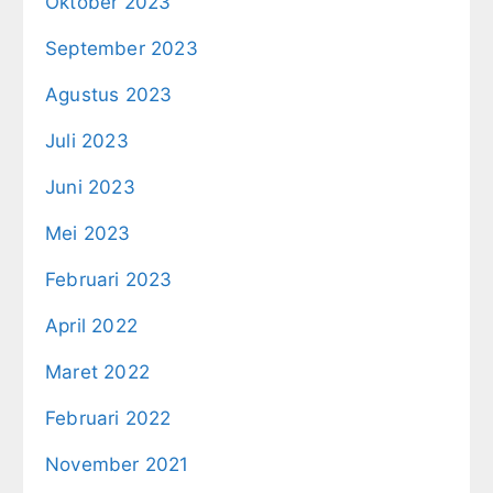
Oktober 2023
September 2023
Agustus 2023
Juli 2023
Juni 2023
Mei 2023
Februari 2023
April 2022
Maret 2022
Februari 2022
November 2021