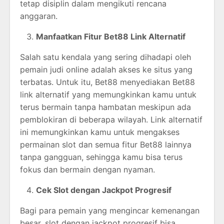
tetap disiplin dalam mengikuti rencana
anggaran.
Manfaatkan Fitur Bet88 Link Alternatif
Salah satu kendala yang sering dihadapi oleh
pemain judi online adalah akses ke situs yang
terbatas. Untuk itu, Bet88 menyediakan Bet88
link alternatif yang memungkinkan kamu untuk
terus bermain tanpa hambatan meskipun ada
pemblokiran di beberapa wilayah. Link alternatif
ini memungkinkan kamu untuk mengakses
permainan slot dan semua fitur Bet88 lainnya
tanpa gangguan, sehingga kamu bisa terus
fokus dan bermain dengan nyaman.
Cek Slot dengan Jackpot Progresif
Bagi para pemain yang mengincar kemenangan
besar, slot dengan jackpot progresif bisa