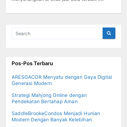
Pos-Pos Terbaru
ARESGACOR Menyatu dengan Gaya Digital
Generasi Modern
Strategi Mahjong Online dengan
Pendekatan Bertahap Aman
SaddleBrookeCondos Menjadi Hunian
Modern Dengan Banyak Kelebihan