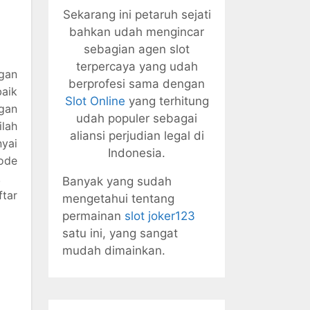
Sekarang ini petaruh sejati
bahkan udah mengincar
sebagian agen slot
terpercaya yang udah
ngan
berprofesi sama dengan
baik
Slot Online
yang terhitung
gan
udah populer sebagai
ilah
aliansi perjudian legal di
yai
Indonesia.
tode
.
Banyak yang sudah
ftar
mengetahui tentang
permainan
slot joker123
satu ini, yang sangat
mudah dimainkan.