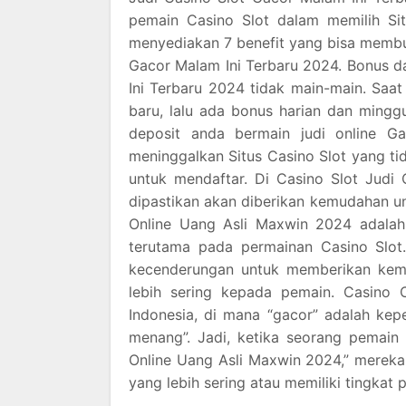
pemain Casino Slot dalam memilih Sit
menyediakan 7 benefit yang bisa membu
Gacor Malam Ini Terbaru 2024. Bonus d
Ini Terbaru 2024 tidak main-main. Sa
baru, lalu ada bonus harian dan minggu
deposit anda bermain judi online G
meninggalkan Situs Casino Slot yang 
untuk mendaftar. Di Casino Slot Judi
dipastikan akan diberikan kemudahan unt
Online Uang Asli Maxwin 2024 adalah 
terutama pada permainan Casino Slot.
kecenderungan untuk memberikan keme
lebih sering kepada pemain. Casino 
Indonesia, di mana “gacor” adalah kepe
menang”. Jadi, ketika seorang pemain
Online Uang Asli Maxwin 2024,” merek
yang lebih sering atau memiliki tingkat 