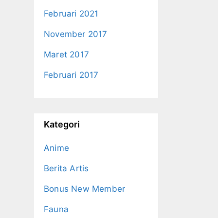
Februari 2021
November 2017
Maret 2017
Februari 2017
Kategori
Anime
Berita Artis
Bonus New Member
Fauna