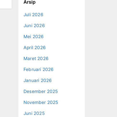
Arsip
Juli 2026
Juni 2026
Mei 2026
April 2026
Maret 2026
Februari 2026
Januari 2026
Desember 2025
November 2025
Juni 2025