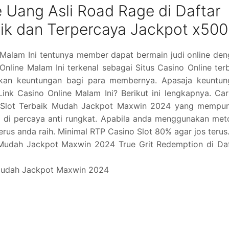
e Uang Asli Road Rage di Daftar
aik dan Terpercaya Jackpot x500
Malam Ini tentunya member dapat bermain judi online de
line Malam Ini terkenal sebagai Situs Casino Online ter
kan keuntungan bagi para membernya. Apasaja keuntun
nk Casino Online Malam Ini? Berikut ini lengkapnya. Car
Slot Terbaik Mudah Jackpot Maxwin 2024 yang mempun
gi di percaya anti rungkat. Apabila anda menggunakan me
rus anda raih. Minimal RTP Casino Slot 80% agar jos terus
k Mudah Jackpot Maxwin 2024 True Grit Redemption di Da
 Mudah Jackpot Maxwin 2024