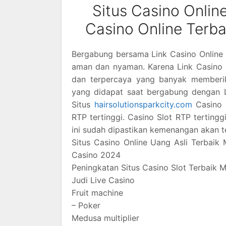
Situs Casino Onlin
Casino Online Terb
Bergabung bersama Link Casino Online 
aman dan nyaman. Karena Link Casino On
dan terpercaya yang banyak memberi
yang didapat saat bergabung dengan Li
Situs
hairsolutionsparkcity.com
Casino 
RTP tertinggi. Casino Slot RTP terting
ini sudah dipastikan kemenangan akan te
Situs Casino Online Uang Asli Terbai
Casino 2024
Peningkatan Situs Casino Slot Terbaik
Judi Live Casino
Fruit machine
– Poker
Medusa multiplier