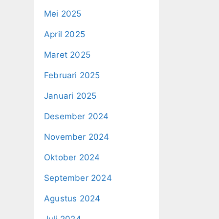
Mei 2025
April 2025
Maret 2025
Februari 2025
Januari 2025
Desember 2024
November 2024
Oktober 2024
September 2024
Agustus 2024