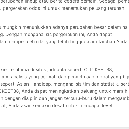
i perubahan lineup atau berita cedera pemain. Sebagai pem
au pergerakan odds ini untuk menemukan peluang taruhan
itu mungkin menunjukkan adanya perubahan besar dalam hal
ng. Dengan menganalisis pergerakan ini, Anda dapat
an memperoleh nilai yang lebih tinggi dalam taruhan Anda.
ie, terutama di situs judi bola seperti CLICKBET88,
, analisis yang cermat, dan pengelolaan modal yang bij
perti Asian Handicap, menganalisis tim dan statistik, ser
ICKBET88, Anda dapat meningkatkan peluang untuk meraih
ain dengan disiplin dan jangan terburu-buru dalam mengamb
at, Anda akan semakin dekat untuk mencapai level