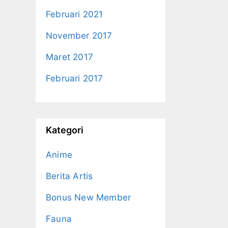
Februari 2021
November 2017
Maret 2017
Februari 2017
Kategori
Anime
Berita Artis
Bonus New Member
Fauna