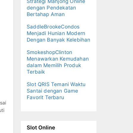
Strategi Mahjong Online
dengan Pendekatan
Bertahap Aman
SaddleBrookeCondos
Menjadi Hunian Modern
Dengan Banyak Kelebihan
SmokeshopClinton
Menawarkan Kemudahan
dalam Memilih Produk
Terbaik
Slot QRIS Temani Waktu
Santai dengan Game
Favorit Terbaru
sai
ti
Slot Online