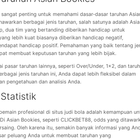
 sangat penting untuk memahami dasar-dasar taruhan Asia
awarkan berbagai jenis taruhan, salah satunya adalah Asi
, dua tim yang bertanding diberikan handicap untuk
ng lebih kuat biasanya diberikan handicap negatif,
ndapat handicap positif. Pemahaman yang baik tentang je
apat membuat keputusan taruhan yang lebih bijak.
 pasar taruhan lainnya, seperti Over/Under, 1×2, dan taru
agai jenis taruhan ini, Anda dapat lebih fleksibel dalam
an pengetahuan dan analisis Anda.
Statistik
pemain profesional di situs judi bola adalah kemampuan un
 Di Asian Bookies, seperti CLICKBET88, odds yang ditawar
saing. Oleh karena itu, semakin banyak informasi yang An
besar peluang Anda untuk membuat taruhan yang