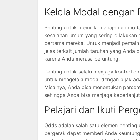
Kelola Modal dengan B
Penting untuk memiliki manajemen modal 
kesalahan umum yang sering dilakukan o
pertama mereka. Untuk menjadi pemain 
jelas terkait jumlah taruhan yang Anda
karena Anda merasa beruntung.
Penting untuk selalu menjaga kontrol di
untuk mengelola modal dengan bijak ad
Misalnya, Anda bisa menentukan persenta
sehingga Anda bisa menjaga keberlanjut
Pelajari dan Ikuti Pe
Odds adalah salah satu elemen penting
bergerak dapat memberi Anda keuntunga