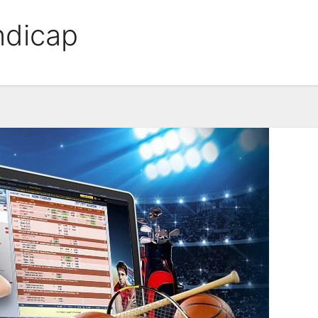
ndicap