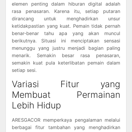
elemen penting dalam hiburan digital adalah
rasa penasaran. Karena itu, setiap putaran
dirancang untuk menghadirkan unsur
ketidakpastian yang kuat. Pemain tidak pernah
benar-benar tahu apa yang akan muncul
berikutnya. Situasi ini menciptakan sensasi
menunggu yang justru menjadi bagian paling
menarik. Semakin besar rasa penasaran,
semakin kuat pula keterlibatan pemain dalam
setiap sesi.
Variasi Fitur yang
Membuat Permainan
Lebih Hidup
ARESGACOR memperkaya pengalaman melalui
berbagai fitur tambahan yang menghadirkan