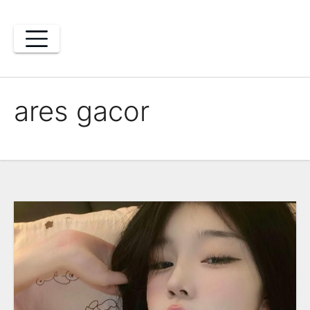
Skip
to
content
ares gacor