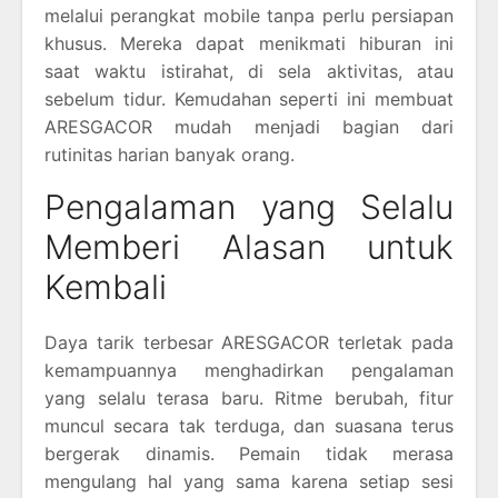
melalui perangkat mobile tanpa perlu persiapan
khusus. Mereka dapat menikmati hiburan ini
saat waktu istirahat, di sela aktivitas, atau
sebelum tidur. Kemudahan seperti ini membuat
ARESGACOR mudah menjadi bagian dari
rutinitas harian banyak orang.
Pengalaman yang Selalu
Memberi Alasan untuk
Kembali
Daya tarik terbesar ARESGACOR terletak pada
kemampuannya menghadirkan pengalaman
yang selalu terasa baru. Ritme berubah, fitur
muncul secara tak terduga, dan suasana terus
bergerak dinamis. Pemain tidak merasa
mengulang hal yang sama karena setiap sesi