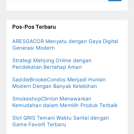
Pos-Pos Terbaru
ARESGACOR Menyatu dengan Gaya Digital
Generasi Modern
Strategi Mahjong Online dengan
Pendekatan Bertahap Aman
SaddleBrookeCondos Menjadi Hunian
Modern Dengan Banyak Kelebihan
SmokeshopClinton Menawarkan
Kemudahan dalam Memilih Produk Terbaik
Slot QRIS Temani Waktu Santai dengan
Game Favorit Terbaru