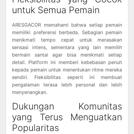
untuk Semua Pemain
ARESGACOR memahami bahwa setiap pemain
memiliki preferensi berbeda. Sebagian pemain
menikmati tempo cepat untuk merasakan
sensasi intens, sementara yang lain memilih
bermain santai agar bisa menikmati setiap
detail. Platform ini memberi kebebasan penuh
kepada pemain untuk menentukan ritme mereka
sendiri. Fleksibilitas seperti ini membuat
pengalaman terasa lebih personal dan lebih
menyenangkan.
Dukungan Komunitas
yang Terus Menguatkan
Popularitas