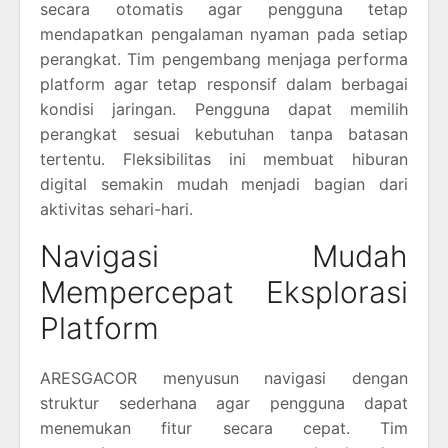
secara otomatis agar pengguna tetap
mendapatkan pengalaman nyaman pada setiap
perangkat. Tim pengembang menjaga performa
platform agar tetap responsif dalam berbagai
kondisi jaringan. Pengguna dapat memilih
perangkat sesuai kebutuhan tanpa batasan
tertentu. Fleksibilitas ini membuat hiburan
digital semakin mudah menjadi bagian dari
aktivitas sehari-hari.
Navigasi Mudah
Mempercepat Eksplorasi
Platform
ARESGACOR menyusun navigasi dengan
struktur sederhana agar pengguna dapat
menemukan fitur secara cepat. Tim