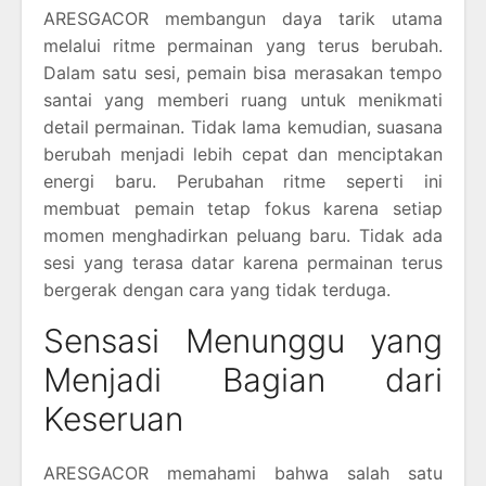
ARESGACOR membangun daya tarik utama
melalui ritme permainan yang terus berubah.
Dalam satu sesi, pemain bisa merasakan tempo
santai yang memberi ruang untuk menikmati
detail permainan. Tidak lama kemudian, suasana
berubah menjadi lebih cepat dan menciptakan
energi baru. Perubahan ritme seperti ini
membuat pemain tetap fokus karena setiap
momen menghadirkan peluang baru. Tidak ada
sesi yang terasa datar karena permainan terus
bergerak dengan cara yang tidak terduga.
Sensasi Menunggu yang
Menjadi Bagian dari
Keseruan
ARESGACOR memahami bahwa salah satu