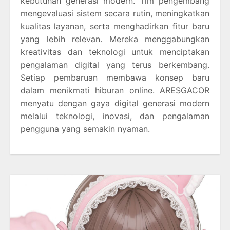
kebutuhan generasi modern. Tim pengembang
mengevaluasi sistem secara rutin, meningkatkan
kualitas layanan, serta menghadirkan fitur baru
yang lebih relevan. Mereka menggabungkan
kreativitas dan teknologi untuk menciptakan
pengalaman digital yang terus berkembang.
Setiap pembaruan membawa konsep baru
dalam menikmati hiburan online. ARESGACOR
menyatu dengan gaya digital generasi modern
melalui teknologi, inovasi, dan pengalaman
pengguna yang semakin nyaman.