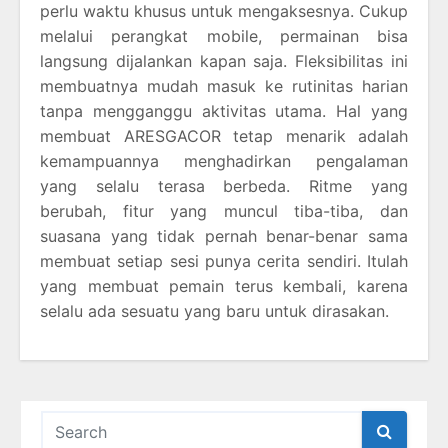
perlu waktu khusus untuk mengaksesnya. Cukup
melalui perangkat mobile, permainan bisa
langsung dijalankan kapan saja. Fleksibilitas ini
membuatnya mudah masuk ke rutinitas harian
tanpa mengganggu aktivitas utama. Hal yang
membuat ARESGACOR tetap menarik adalah
kemampuannya menghadirkan pengalaman
yang selalu terasa berbeda. Ritme yang
berubah, fitur yang muncul tiba-tiba, dan
suasana yang tidak pernah benar-benar sama
membuat setiap sesi punya cerita sendiri. Itulah
yang membuat pemain terus kembali, karena
selalu ada sesuatu yang baru untuk dirasakan.