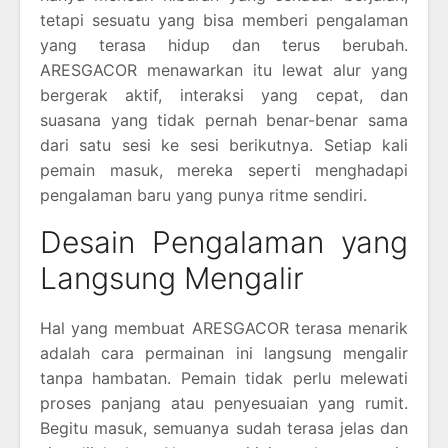
tetapi sesuatu yang bisa memberi pengalaman
yang terasa hidup dan terus berubah.
ARESGACOR menawarkan itu lewat alur yang
bergerak aktif, interaksi yang cepat, dan
suasana yang tidak pernah benar-benar sama
dari satu sesi ke sesi berikutnya. Setiap kali
pemain masuk, mereka seperti menghadapi
pengalaman baru yang punya ritme sendiri.
Desain Pengalaman yang
Langsung Mengalir
Hal yang membuat ARESGACOR terasa menarik
adalah cara permainan ini langsung mengalir
tanpa hambatan. Pemain tidak perlu melewati
proses panjang atau penyesuaian yang rumit.
Begitu masuk, semuanya sudah terasa jelas dan