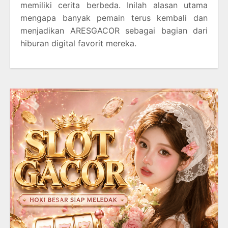
memiliki cerita berbeda. Inilah alasan utama
mengapa banyak pemain terus kembali dan
menjadikan ARESGACOR sebagai bagian dari
hiburan digital favorit mereka.