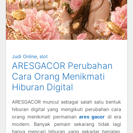
Judi Online
,
slot
ARESGACOR Perubahan
Cara Orang Menikmati
Hiburan Digital
ARESGACOR muncul sebagai salah satu bentuk
hiburan digital yang mengikuti perubahan cara
orang menikmati permainan
ares gacor
di era
modern. Banyak pemain sekarang tidak lagi
hanya mencari hiburan yang sekadar berjalan,