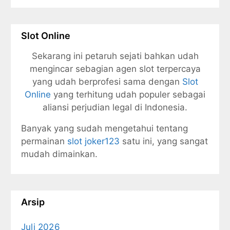
Slot Online
Sekarang ini petaruh sejati bahkan udah
mengincar sebagian agen slot terpercaya
yang udah berprofesi sama dengan
Slot
Online
yang terhitung udah populer sebagai
aliansi perjudian legal di Indonesia.
Banyak yang sudah mengetahui tentang
permainan
slot joker123
satu ini, yang sangat
mudah dimainkan.
Arsip
Juli 2026