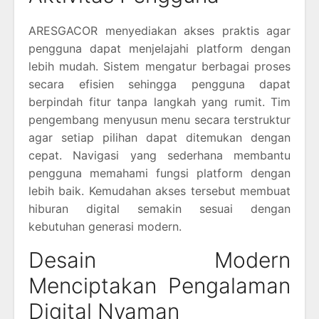
ARESGACOR menyediakan akses praktis agar
pengguna dapat menjelajahi platform dengan
lebih mudah. Sistem mengatur berbagai proses
secara efisien sehingga pengguna dapat
berpindah fitur tanpa langkah yang rumit. Tim
pengembang menyusun menu secara terstruktur
agar setiap pilihan dapat ditemukan dengan
cepat. Navigasi yang sederhana membantu
pengguna memahami fungsi platform dengan
lebih baik. Kemudahan akses tersebut membuat
hiburan digital semakin sesuai dengan
kebutuhan generasi modern.
Desain Modern
Menciptakan Pengalaman
Digital Nyaman