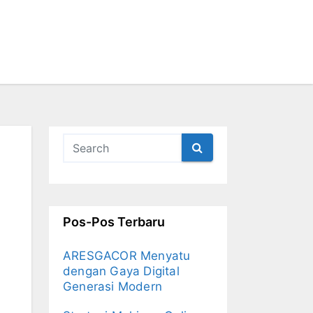
Pos-Pos Terbaru
ARESGACOR Menyatu
dengan Gaya Digital
Generasi Modern