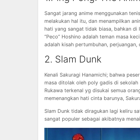
Sangat jarang anime menggunakan tenis m
melakukan hal itu, dan menampilkan an
hati yang sangat tidak biasa, bahkan di
“Peco” Hoshino adalah teman masa kecil
adalah kisah pertumbuhan, perjuangan, c
2. Slam Dunk
Kenali Sakuragi Hanamichi; bahwa pese
masa ditolak oleh poly gadis di sekolah
Rukawa terkenal yg disukai semua oran
memenangkan hati cinta barunya, Sakur
Slam Dunk tidak diragukan lagi keliru s
sangat populer sebagai akibatnya menai