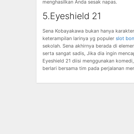
menghasilkan Anda sesak napas.
5.Eyeshield 21
Sena Kobayakawa bukan hanya karakter c
keterampilan larinya yg populer
slot bo
sekolah. Sena akhirnya berada di eleme
serta sangat sadis, Jika dia ingin menc
Eyeshield 21 diisi menggunakan komedi, k
berlari bersama tim pada perjalanan me