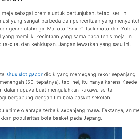
eja sebagai premis untuk pertunjukan, tetapi seri ini
imasi yang sangat berbeda dan penceritaan yang menyentu
 luar genre olahraga. Makoto “Smile” Tsukimoto dan Yutaka
 yang memiliki kecintaan yang sama pada tenis meja. Ini
ita-cita, dan kehidupan. Jangan lewatkan yang satu ini.
rta
situs slot gacor
didik yang memegang rekor sepanjang
 menengah (50, tepatnya). tapi hei, itu hanya karena Kaede
g. dalam upaya buat mengalahkan Rukawa serta
agi bergabung dengan tim bola basket sekolah.
atu anime olahraga terbaik sepanjang masa. Faktanya, anime
kkan popularitas bola basket pada Jepang.