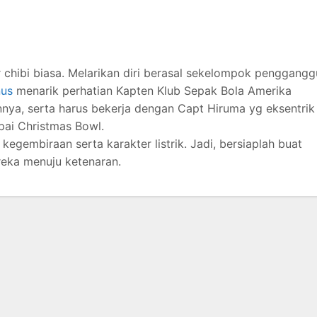
hibi biasa. Melarikan diri berasal sekelompok penggangg
nus
menarik perhatian Kapten Klub Sepak Bola Amerika
nnya, serta harus bekerja dengan Capt Hiruma yg eksentrik
apai Christmas Bowl.
egembiraan serta karakter listrik. Jadi, bersiaplah buat
reka menuju ketenaran.