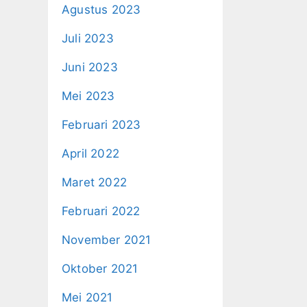
Agustus 2023
Juli 2023
Juni 2023
Mei 2023
Februari 2023
April 2022
Maret 2022
Februari 2022
November 2021
Oktober 2021
Mei 2021