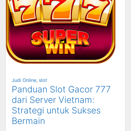
Judi Online
,
slot
Panduan Slot Gacor 777
dari Server Vietnam:
Strategi untuk Sukses
Bermain