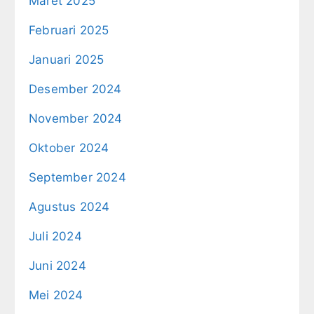
Maret 2025
Februari 2025
Januari 2025
Desember 2024
November 2024
Oktober 2024
September 2024
Agustus 2024
Juli 2024
Juni 2024
Mei 2024