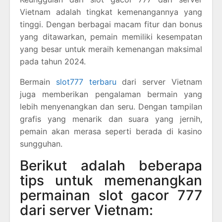
Vietnam adalah tingkat kemenangannya yang
tinggi. Dengan berbagai macam fitur dan bonus
yang ditawarkan, pemain memiliki kesempatan
yang besar untuk meraih kemenangan maksimal
pada tahun 2024.
Bermain
slot777 terbaru
dari server Vietnam
juga memberikan pengalaman bermain yang
lebih menyenangkan dan seru. Dengan tampilan
grafis yang menarik dan suara yang jernih,
pemain akan merasa seperti berada di kasino
sungguhan.
Berikut adalah beberapa
tips untuk memenangkan
permainan slot gacor 777
dari server Vietnam: