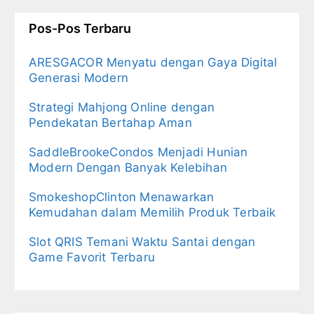
Pos-Pos Terbaru
ARESGACOR Menyatu dengan Gaya Digital
Generasi Modern
Strategi Mahjong Online dengan
Pendekatan Bertahap Aman
SaddleBrookeCondos Menjadi Hunian
Modern Dengan Banyak Kelebihan
SmokeshopClinton Menawarkan
Kemudahan dalam Memilih Produk Terbaik
Slot QRIS Temani Waktu Santai dengan
Game Favorit Terbaru