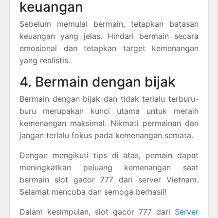
keuangan
Sebelum memulai bermain, tetapkan batasan
keuangan yang jelas. Hindari bermain secara
emosional dan tetapkan target kemenangan
yang realistis.
4. Bermain dengan bijak
Bermain dengan bijak dan tidak terlalu terburu-
buru merupakan kunci utama untuk meraih
kemenangan maksimal. Nikmati permainan dan
jangan terlalu fokus pada kemenangan semata.
Dengan mengikuti tips di atas, pemain dapat
meningkatkan peluang kemenangan saat
bermain slot gacor 777 dari server Vietnam.
Selamat mencoba dan semoga berhasil!
Dalam kesimpulan, slot gacor 777 dari
Server