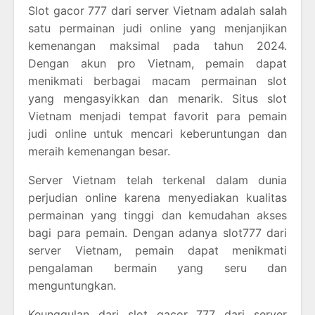
Slot gacor 777 dari server Vietnam adalah salah
satu permainan judi online yang menjanjikan
kemenangan maksimal pada tahun 2024.
Dengan akun pro Vietnam, pemain dapat
menikmati berbagai macam permainan slot
yang mengasyikkan dan menarik. Situs slot
Vietnam menjadi tempat favorit para pemain
judi online untuk mencari keberuntungan dan
meraih kemenangan besar.
Server Vietnam telah terkenal dalam dunia
perjudian online karena menyediakan kualitas
permainan yang tinggi dan kemudahan akses
bagi para pemain. Dengan adanya slot777 dari
server Vietnam, pemain dapat menikmati
pengalaman bermain yang seru dan
menguntungkan.
Keunggulan dari slot gacor 777 dari server