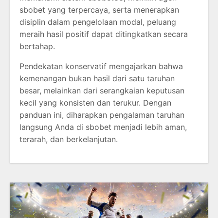
sbobet yang terpercaya, serta menerapkan
disiplin dalam pengelolaan modal, peluang
meraih hasil positif dapat ditingkatkan secara
bertahap.
Pendekatan konservatif mengajarkan bahwa
kemenangan bukan hasil dari satu taruhan
besar, melainkan dari serangkaian keputusan
kecil yang konsisten dan terukur. Dengan
panduan ini, diharapkan pengalaman taruhan
langsung Anda di sbobet menjadi lebih aman,
terarah, dan berkelanjutan.