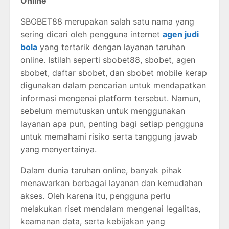
Online
SBOBET88 merupakan salah satu nama yang
sering dicari oleh pengguna internet
agen judi
bola
yang tertarik dengan layanan taruhan
online. Istilah seperti sbobet88, sbobet, agen
sbobet, daftar sbobet, dan sbobet mobile kerap
digunakan dalam pencarian untuk mendapatkan
informasi mengenai platform tersebut. Namun,
sebelum memutuskan untuk menggunakan
layanan apa pun, penting bagi setiap pengguna
untuk memahami risiko serta tanggung jawab
yang menyertainya.
Dalam dunia taruhan online, banyak pihak
menawarkan berbagai layanan dan kemudahan
akses. Oleh karena itu, pengguna perlu
melakukan riset mendalam mengenai legalitas,
keamanan data, serta kebijakan yang