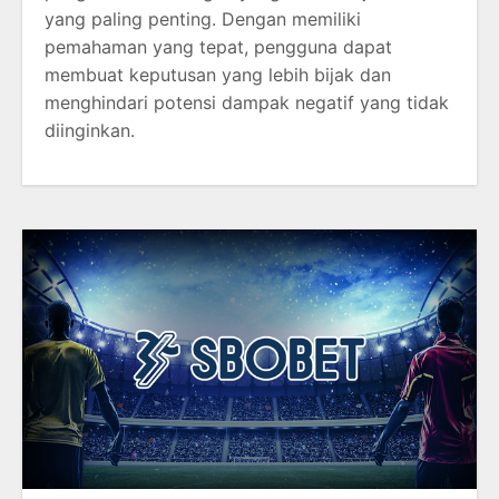
yang paling penting. Dengan memiliki
pemahaman yang tepat, pengguna dapat
membuat keputusan yang lebih bijak dan
menghindari potensi dampak negatif yang tidak
diinginkan.