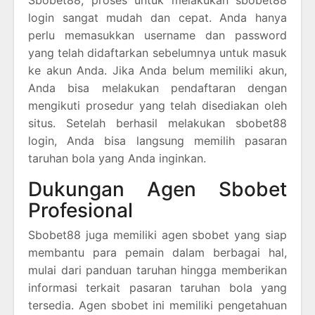
login sangat mudah dan cepat. Anda hanya
perlu memasukkan username dan password
yang telah didaftarkan sebelumnya untuk masuk
ke akun Anda. Jika Anda belum memiliki akun,
Anda bisa melakukan pendaftaran dengan
mengikuti prosedur yang telah disediakan oleh
situs. Setelah berhasil melakukan sbobet88
login, Anda bisa langsung memilih pasaran
taruhan bola yang Anda inginkan.
Dukungan Agen Sbobet
Profesional
Sbobet88 juga memiliki agen sbobet yang siap
membantu para pemain dalam berbagai hal,
mulai dari panduan taruhan hingga memberikan
informasi terkait pasaran taruhan bola yang
tersedia. Agen sbobet ini memiliki pengetahuan