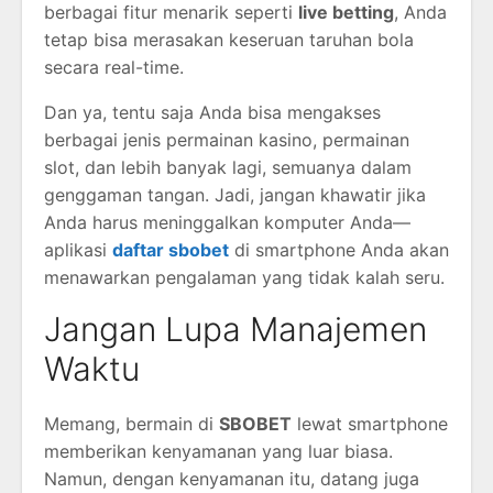
berbagai fitur menarik seperti
live betting
, Anda
tetap bisa merasakan keseruan taruhan bola
secara real-time.
Dan ya, tentu saja Anda bisa mengakses
berbagai jenis permainan kasino, permainan
slot, dan lebih banyak lagi, semuanya dalam
genggaman tangan. Jadi, jangan khawatir jika
Anda harus meninggalkan komputer Anda—
aplikasi
daftar sbobet
di smartphone Anda akan
menawarkan pengalaman yang tidak kalah seru.
Jangan Lupa Manajemen
Waktu
Memang, bermain di
SBOBET
lewat smartphone
memberikan kenyamanan yang luar biasa.
Namun, dengan kenyamanan itu, datang juga