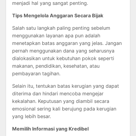
menjadi hal yang sangat penting.
Tips Mengelola Anggaran Secara Bijak
Salah satu langkah paling penting sebelum
menggunakan layanan apa pun adalah
menetapkan batas anggaran yang jelas. Jangan
pernah menggunakan dana yang seharusnya
dialokasikan untuk kebutuhan pokok seperti
makanan, pendidikan, kesehatan, atau
pembayaran tagihan.
Selain itu, tentukan batas kerugian yang dapat
diterima dan hindari mencoba mengejar
kekalahan. Keputusan yang diambil secara
emosional sering kali berujung pada kerugian
yang lebih besar.
Memilih Informasi yang Kredibel