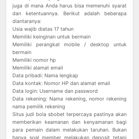
juga di mana Anda harus bisa memenuhi syarat
dan ketentuannya. Berikut adalah beberapa
diantaranya:
Usia wajib diatas 17 tahun
Memiliki keinginan untuk bermain
Memiliki perangkat mobile / desktop untuk
bermain
Memiliki nomor hp
Memiliki alamat email
Data pribadi: Nama lengkap
Data kontak: Nomor HP dan alamat email
Data login: Username dan password
Data rekening: Nama rekening, nomor rekening
nama pemilik rekening
Situs judi bola sbobet terpercaya pastinya akan
memberikan keamanan dan kenyamanan bagi
para pemain dalam melakukan taruhan. Bukan
hanya soal member melakukan deposit tetapi