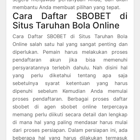
membantu Anda membuat pilihan yang tepat.
Cara Daftar SBOBET di
Situs Taruhan Bola Online
Cara Daftar SBOBET di Situs Taruhan Bola
Online salah satu hal yang sangat penting dan
diperlukan. Pemain harus melakukan proses
pendaftaran akun jika bisa memenuhi
persyaratannya terlebih dahulu. Nah disini hal
yang perlu diketahui tentang apa saja
sebetulnya syarat ketentuan yang harus
dipenuhi sebelum Kemudian Anda memulai
proses pendaftaran. Berbagai proses daftar
sbobet di agen sbobet online terpercaya
memang perlu diikuti secara detail dan lengkap
di mana hal yang paling mendasar harus mulai
dari proses persiapan. Dalam persiapan ini, ada
beberapa hal yang harus dilakukan termasuk