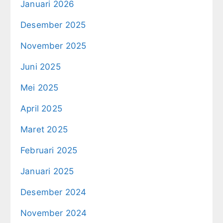
Januari 2026
Desember 2025
November 2025
Juni 2025
Mei 2025
April 2025
Maret 2025
Februari 2025
Januari 2025
Desember 2024
November 2024