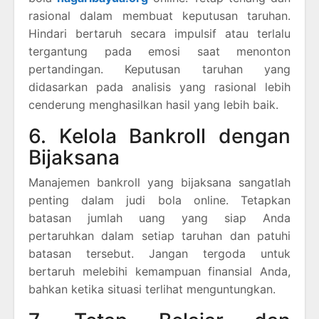
rasional dalam membuat keputusan taruhan.
Hindari bertaruh secara impulsif atau terlalu
tergantung pada emosi saat menonton
pertandingan. Keputusan taruhan yang
didasarkan pada analisis yang rasional lebih
cenderung menghasilkan hasil yang lebih baik.
6. Kelola Bankroll dengan
Bijaksana
Manajemen bankroll yang bijaksana sangatlah
penting dalam judi bola online. Tetapkan
batasan jumlah uang yang siap Anda
pertaruhkan dalam setiap taruhan dan patuhi
batasan tersebut. Jangan tergoda untuk
bertaruh melebihi kemampuan finansial Anda,
bahkan ketika situasi terlihat menguntungkan.