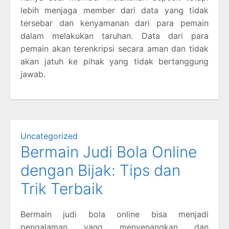
lebih menjaga member dari data yang tidak
tersebar dan kenyamanan dari para pemain
dalam melakukan taruhan. Data dari para
pemain akan terenkripsi secara aman dan tidak
akan jatuh ke pihak yang tidak bertanggung
jawab.
Uncategorized
Bermain Judi Bola Online
dengan Bijak: Tips dan
Trik Terbaik
Bermain judi bola online bisa menjadi
pengalaman yang menyenangkan dan