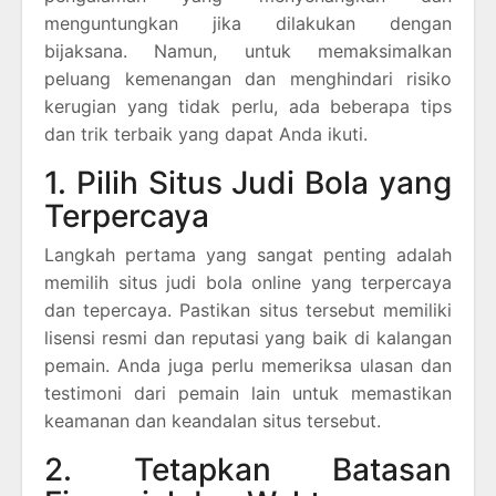
menguntungkan jika dilakukan dengan
bijaksana. Namun, untuk memaksimalkan
peluang kemenangan dan menghindari risiko
kerugian yang tidak perlu, ada beberapa tips
dan trik terbaik yang dapat Anda ikuti.
1. Pilih Situs Judi Bola yang
Terpercaya
Langkah pertama yang sangat penting adalah
memilih situs judi bola online yang terpercaya
dan tepercaya. Pastikan situs tersebut memiliki
lisensi resmi dan reputasi yang baik di kalangan
pemain. Anda juga perlu memeriksa ulasan dan
testimoni dari pemain lain untuk memastikan
keamanan dan keandalan situs tersebut.
2. Tetapkan Batasan